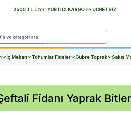
2500 TL
üzeri
YURTİÇİ K
ARGO
ile
ÜCRETSİZ
!
n
İç Mekan
Tohumlar Fideler
Gübre Toprak
Saksı Mo
Şeftali Fidanı Yaprak Bitler