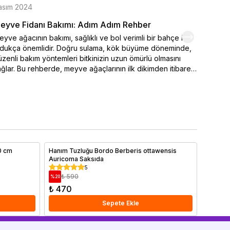
asım 2024
Kasım 
eyve Fidanı Bakımı: Adım Adım Rehber
Organi
yve ağacının bakımı, sağlıklı ve bol verimli bir bahçe için
Kendi el
ldukça önemlidir. Doğru sulama, kök büyüme döneminde,
varmak 
zenli bakım yöntemleri bitkinizin uzun ömürlü olmasını
seçimi,
ğlar. Bu rehberde, meyve ağaçlarının ilk dikimden itibaren
ipuçlar
sıl sulanması ve sulamanın belirlenmesinde iklim
meyve y
şullarının nasıl etkili durumda olduğu. Ayrıca bakımı yapılan
renklen
 önemli faktörler arasında yer alan toprak özellikleri ve
hemen o
ğru gübreleme yöntemleri ayrıntılı olarak ele alınmıştır.
yve ağaçlarınızı sağlıklı tutmak ve yıl boyunca verim
mak için ipuçlarımızı hemen bitiriyoruz!
Hanım Tuzluğu Bordo Berberis ottawensis
Doğal Deko
Auricoma Saksıda
Kilo
5
₺ 590
₺ 1
%
20
%
40
₺ 470
₺ 1.18
Sepete Ekle