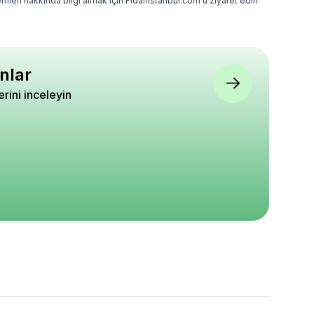
mleri hakkında bilgi almak için Fidanistanbul.com'u ziyaret edin
nlar
lerini inceleyin
koratif Taş Karışık
Erik Fidanı FORTUNA 4 5
Ceviz Fidanı Howard
kli 6 8 cm 25 Kilo
Yaş Saksıda
cm Saksıda
5
5
5
980
₺ 1.690
₺ 990
%
3
%
22
₺ 1.640
₺ 770
epete Ekle
Sepete Ekle
Sepete Ekle