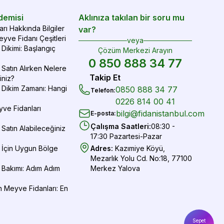
demisi
Aklınıza takılan bir soru mu
rı Hakkında Bilgiler
var?
yve Fidanı Çeşitleri
veya
Dikimi: Başlangıç
Çözüm Merkezi Arayın
0 850 888 34 77
Satın Alırken Nelere
Takip Et
iniz?
 Dikim Zamanı: Hangi
0850 888 34 77
Telefon
:
0226 814 00 41
yve Fidanları
bilgi@fidanistanbul.com
E-posta
:
Çalışma Saatleri
:
08:30 -
Satın Alabileceğiniz
17:30 Pazartesi-Pazar
 İçin Uygun Bölge
Adres
:
Kazımiye Köyü,
Mezarlık Yolu Cd. No:18, 77100
 Bakımı: Adım Adım
Merkez Yalova
 Meyve Fidanları: En
Sepet