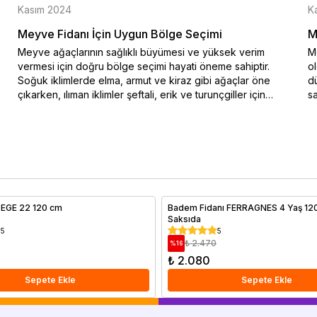
Kasım 2024
K
Meyve Fidanı İçin Uygun Bölge Seçimi
M
Meyve ağaçlarının sağlıklı büyümesi ve yüksek verim
Me
vermesi için doğru bölge seçimi hayati öneme sahiptir.
o
Soğuk iklimlerde elma, armut ve kiraz gibi ağaçlar öne
dü
çıkarken, ılıman iklimler şeftali, erik ve turunçgiller için
sa
idealdir. Bu blog yazısında iklim koşullarına uygun meyve
na
ağacı seçimi hakkında bilgiler sunulmaktadır. Özellikle soğuk
ko
hava şartlarına dayanıklı türler ve sıcak iklimlerde bol
en
güneşle yüksek verim sağlayan ağaçlar hakkında ayrıntılı bir
do
rehber sizi bekliyor. Doğru iklimde doğru ağaç seçimiyle
Me
verimli ve sağlıklı meyve hasadı elde edebilirsiniz.
al
ı EGE 22 120 cm
Badem Fidanı FERRAGNES 4 Yaş 120 cm
Saksıda
5
5
₺ 2.470
%
16
₺ 2.080
Sepete Ekle
Sepete Ekle