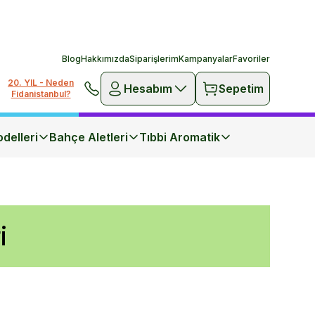
Blog
Hakkımızda
Siparişlerim
Kampanyalar
Favoriler
20. YIL - Neden
Hesabım
Sepetim
Fidanistanbul?
delleri
Bahçe Aletleri
Tıbbi Aromatik
i