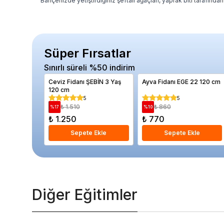
Bahçenizde yetiştirdiğiniz şeftali ağaçları, yaprak biti tarafı
Süper Fırsatlar
Sınırlı süreli %50 indirim
Ceviz Fidanı ŞEBİN 3 Yaş
Ayva Fidanı EGE 22 120 cm
120 cm
5
5
₺ 1.510
₺ 860
%
17
%
10
₺ 1.250
₺ 770
Sepete Ekle
Sepete Ekle
Diğer Eğitimler