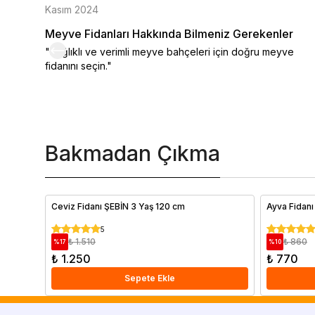
Kasım 2024
Meyve Fidanları Hakkında Bilmeniz Gerekenler
"Sağlıklı ve verimli meyve bahçeleri için doğru meyve
fidanını seçin."
Bakmadan Çıkma
Ceviz Fidanı ŞEBİN 3 Yaş 120 cm
Ayva Fidan
5
₺ 1.510
₺ 860
%
17
%
10
₺ 1.250
₺ 770
Sepete Ekle