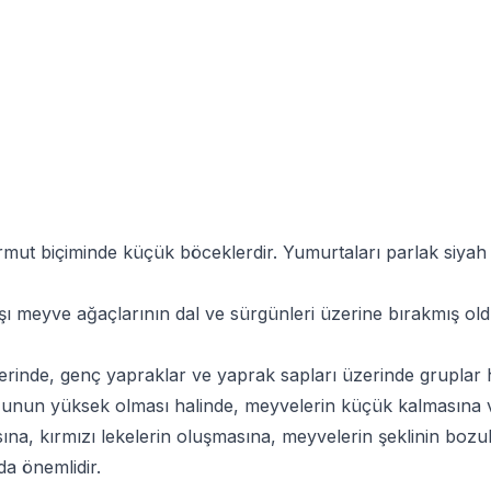
rmut biçiminde küçük böceklerdir. Yumurtaları parlak siya
Kışı meyve ağaçlarının dal ve sürgünleri üzerine bırakmış ol
lerinde, genç yapraklar ve yaprak sapları üzerinde grupla
ğunun yüksek olması halinde, meyvelerin küçük kalmasına v
masına, kırmızı lekelerin oluşmasına, meyvelerin şeklinin bo
 da önemlidir.