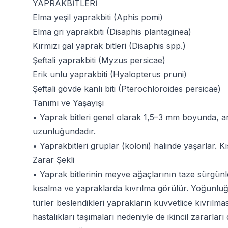
YAPRAKBİTLERİ
Elma yeşil yaprakbiti (Aphis pomi)
Elma gri yaprakbiti (Disaphis plantaginea)
Kırmızı gal yaprak bitleri (Disaphis spp.)
Şeftali yaprakbiti (Myzus persicae)
Erik unlu yaprakbiti (Hyalopterus pruni)
Şeftali gövde kanlı biti (Pterochloroides persicae)
Tanımı ve Yaşayışı
• Yaprak bitleri genel olarak 1,5–3 mm boyunda, a
uzunluğundadır.
• Yaprakbitleri gruplar (koloni) halinde yaşarlar. 
Zarar Şekli
• Yaprak bitlerinin meyve ağaçlarının taze sürgün
kısalma ve yapraklarda kıvrılma görülür. Yoğunlu
türler beslendikleri yaprakların kuvvetlice kıvrıl
hastalıkları taşımaları nedeniyle de ikincil zararları