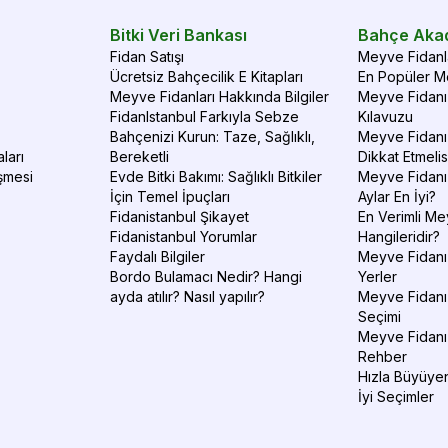
Bitki Veri Bankası
Bahçe Aka
Fidan Satışı
Meyve Fidanla
Ücretsiz Bahçecilik E Kitapları
En Popüler Me
Meyve Fidanları Hakkında Bilgiler
Meyve Fidanı 
FidanIstanbul Farkıyla Sebze
Kılavuzu
Bahçenizi Kurun: Taze, Sağlıklı,
Meyve Fidanı 
ları
Bereketli
Dikkat Etmelis
şmesi
Evde Bitki Bakımı: Sağlıklı Bitkiler
Meyve Fidanı
İçin Temel İpuçları
Aylar En İyi?
Fidanistanbul Şikayet
En Verimli Me
Fidanistanbul Yorumlar
Hangileridir?
Faydalı Bilgiler
Meyve Fidanı 
Bordo Bulamacı Nedir? Hangi
Yerler
ayda atılır? Nasıl yapılır?
Meyve Fidanı
Seçimi
Meyve Fidanı
Rehber
Hızla Büyüyen
İyi Seçimler