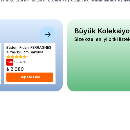
ndan zarar görüyor mu? Bu zararlı böceğe karşı doğal ve kimyasal mücadele yönte
Büyük Koleksiyo
Size özel en iyi bitki liste
Badem Fidanı FERRAGNES
Hanım Tuzluğu Bordo
Doğal De
4 Yaş 120 cm Saksıda
Berberis ottawensis
Ren
Auricoma Saksıda
5
5
₺ 2.470
₺ 590
₺ 1.
%
16
%
20
%
40
₺ 2.080
₺ 470
₺ 1.180
Sepete Ekle
Sepete Ekle
S