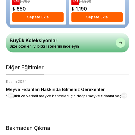
Saksıda
₺ 790
₺ 1.390
%
18
%
14
%
₺ 650
₺ 1.190
₺
Sepete Ekle
Sepete Ekle
Büyük Koleksiyonlar
Size özel en iyi bitki listelerini inceleyin
Diğer Eğitimler
Kasım 2024
K
Meyve Fidanları Hakkında Bilmeniz Gerekenler
M
"Sağlıklı ve verimli meyve bahçeleri için doğru meyve fidanını seçin."
M
d
a
t
m
h
v
Bakmadan Çıkma
i
e