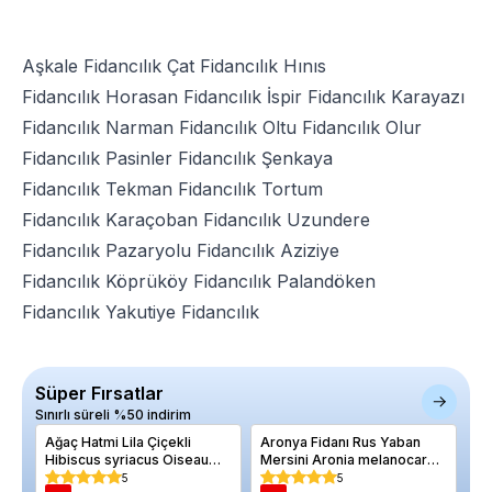
Aşkale Fidancılık
Çat Fidancılık
Hınıs
Fidancılık
Horasan Fidancılık
İspir Fidancılık
Karayazı
Fidancılık
Narman Fidancılık
Oltu Fidancılık
Olur
Fidancılık
Pasinler Fidancılık
Şenkaya
Fidancılık
Tekman Fidancılık
Tortum
Fidancılık
Karaçoban Fidancılık
Uzundere
Fidancılık
Pazaryolu Fidancılık
Aziziye
Fidancılık
Köprüköy Fidancılık
Palandöken
Fidancılık
Yakutiye Fidancılık
Süper Fırsatlar
Sınırlı süreli %50 indirim
Ağaç Hatmi Lila Çiçekli
Aronya Fidanı Rus Yaban
Er
Hibiscus syriacus Oiseau
Mersini Aronia melanocarpa
Ya
Bleu 60 80 cm Saksıda
Nero 4 Yaş 40 60 cm
5
5