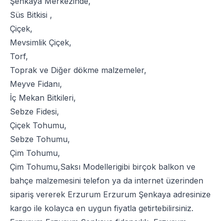
Şenkaya Merkezinde,
Süs Bitkisi
,
Çiçek
,
Mevsimlik Çiçek
,
Torf
,
Toprak
ve
Diğer dökme malzemeler
,
Meyve Fidanı
,
İç Mekan Bitkileri
,
Sebze Fidesi
,
Çiçek Tohumu
,
Sebze Tohumu
,
Çim Tohumu
,
Çim Tohumu
,
Saksı Modelleri
gibi birçok balkon ve
bahçe malzemesini telefon ya da internet üzerinden
sipariş vererek Erzurum Erzurum Şenkaya adresinize
kargo ile kolayca en uygun fiyatla getirtebilirsiniz.