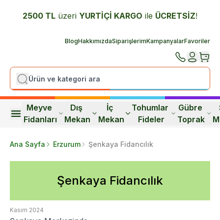
2500 TL
üzeri
YURTİÇİ K
ARGO
ile
ÜCRETSİZ
!
Blog
Hakkımızda
Siparişlerim
Kampanyalar
Favoriler
Meyve 
Dış 
İç 
Tohumlar 
Gübre 
Fidanları
Mekan
Mekan
Fideler
Toprak
M
Ana Sayfa
Erzurum
Şenkaya Fidancılık
Şenkaya Fidancılık
Kasım 2024