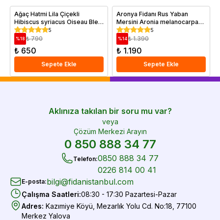
Ağaç Hatmi Lila Çiçekli
Aronya Fidanı Rus Yaban
Hibiscus syriacus Oiseau Bleu
Mersini Aronia melanocarpa
60 80 cm Saksıda
Nero 4 Yaş 40 60 cm Saksıda
5
5
₺ 790
₺ 1.390
%
18
%
14
₺ 650
₺ 1.190
Sepete Ekle
Sepete Ekle
Aklınıza takılan bir soru mu var?
veya
Çözüm Merkezi Arayın
0 850 888 34 77
0850 888 34 77
Telefon
:
0226 814 00 41
bilgi@fidanistanbul.com
E-posta
:
Çalışma Saatleri
:
08:30 - 17:30 Pazartesi-Pazar
Adres
:
Kazımiye Köyü, Mezarlık Yolu Cd. No:18, 77100
Merkez Yalova