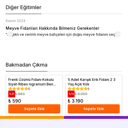
Diğer Eğitimler
Kasım 2024
K
Meyve Fidanları Hakkında Bilmeniz Gerekenler
M
"Sağlıklı ve verimli meyve bahçeleri için doğru meyve fidanını seçin."
M
d
a
t
m
h
v
Bakmadan Çıkma
i
e
Frenk Üzümü Fidanı Kokulu
5 Adet Karışık Erik Fidanı 2 3
Siyah Ribes nigramum Ben
Yaş Açık Kök
Sarek Saksıda
5
5
₺ 860
₺ 3.950
%
31
%
19
₺ 590
₺ 3.190
Sepete Ekle
Sepete Ekle