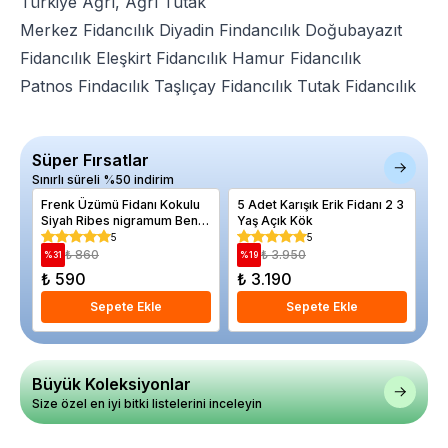
Türkiye Ağrı, Ağrı Tutak
Merkez Fidancılık
Diyadin Findancılık
Doğubayazıt
Fidancılık
Eleşkirt Fidancılık
Hamur Fidancılık
Patnos Findacılık
Taşlıçay Fidancılık
Tutak Fidancılık
Süper Fırsatlar
Sınırlı süreli %50 indirim
Frenk Üzümü Fidanı Kokulu
5 Adet Karışık Erik Fidanı 2 3
Do
Siyah Ribes nigramum Ben
Yaş Açık Kök
4 
Sarek Saksıda
5
5
₺ 860
₺ 3.950
%
31
%
19
%
₺ 590
₺ 3.190
₺
Sepete Ekle
Sepete Ekle
Büyük Koleksiyonlar
Size özel en iyi bitki listelerini inceleyin