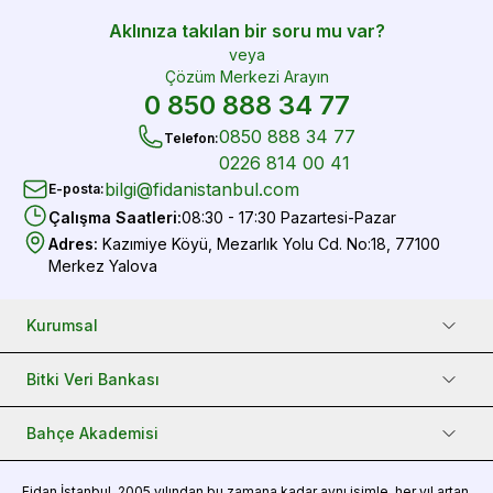
Aklınıza takılan bir soru mu var?
veya
Çözüm Merkezi Arayın
0 850 888 34 77
0850 888 34 77
Telefon
:
0226 814 00 41
bilgi@fidanistanbul.com
E-posta
:
Çalışma Saatleri
:
08:30 - 17:30 Pazartesi-Pazar
Adres
:
Kazımiye Köyü, Mezarlık Yolu Cd. No:18, 77100
Merkez Yalova
Kurumsal
Bitki Veri Bankası
Bahçe Akademisi
Fidan
İstanbul, 2005 yılından bu zamana kadar aynı isimle, her yıl artan