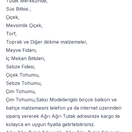
Tutak Merkezinde,
Süs Bitkisi
,
Çiçek
,
Mevsimlik Çiçek
,
Torf
,
Toprak
ve
Diğer dökme malzemeler
,
Meyve Fidanı
,
İç Mekan Bitkileri
,
Sebze Fidesi
,
Çiçek Tohumu
,
Sebze Tohumu
,
Çim Tohumu
,
Çim Tohumu
,
Saksı Modelleri
gibi birçok balkon ve
bahçe malzemesini telefon ya da internet üzerinden
sipariş vererek Ağrı Ağrı Tutak adresinize kargo ile
kolayca en uygun fiyatla getirtebilirsiniz.