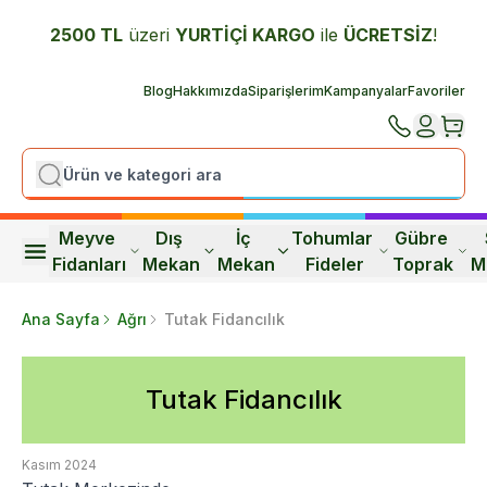
2500 TL
üzeri
YURTİÇİ K
ARGO
ile
ÜCRETSİZ
!
Blog
Hakkımızda
Siparişlerim
Kampanyalar
Favoriler
Meyve 
Dış 
İç 
Tohumlar 
Gübre 
Fidanları
Mekan
Mekan
Fideler
Toprak
M
Ana Sayfa
Ağrı
Tutak Fidancılık
Tutak Fidancılık
Kasım 2024