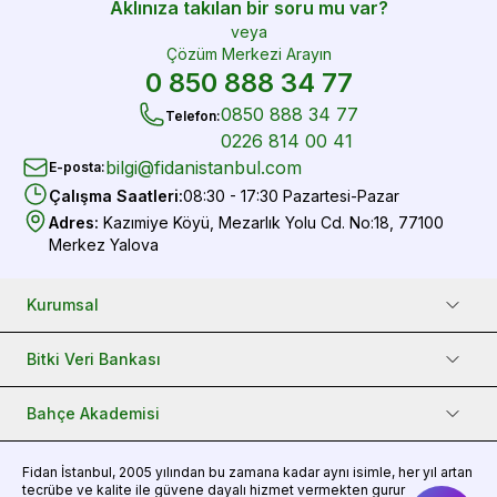
Aklınıza takılan bir soru mu var?
veya
Çözüm Merkezi Arayın
0 850 888 34 77
0850 888 34 77
Telefon
:
0226 814 00 41
bilgi@fidanistanbul.com
E-posta
:
Çalışma Saatleri
:
08:30 - 17:30 Pazartesi-Pazar
Adres
:
Kazımiye Köyü, Mezarlık Yolu Cd. No:18, 77100
Merkez Yalova
Kurumsal
Bitki Veri Bankası
Bahçe Akademisi
Fidan
İstanbul, 2005 yılından bu zamana kadar aynı isimle, her yıl artan
tecrübe ve kalite ile güvene dayalı hizmet vermekten gurur