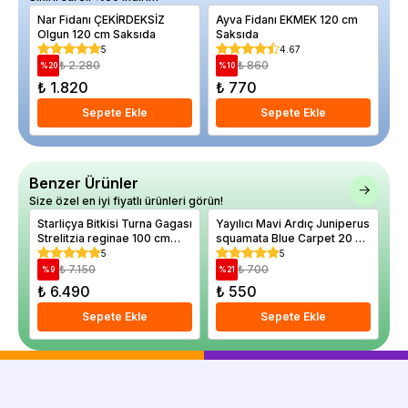
Nar Fidanı ÇEKİRDEKSİZ
Ayva Fidanı EKMEK 120 cm
Do
Olgun 120 cm Saksıda
Saksıda
8 
5
4.67
₺ 2.280
₺ 860
%
20
%
10
%
₺ 1.820
₺ 770
₺
Sepete Ekle
Sepete Ekle
Benzer Ürünler
Size özel en iyi fiyatlı ürünleri görün!
Starliçya Bitkisi Turna Gagası
Yayılıcı Mavi Ardıç Juniperus
Ac
Strelitzia reginae 100 cm
squamata Blue Carpet 20 40
Ca
İthal Saksıda
cm Saksıda
cm
5
5
₺ 7.150
₺ 700
%
9
%
21
%
₺ 6.490
₺ 550
₺
Sepete Ekle
Sepete Ekle