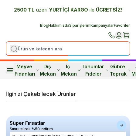
2500 TL
üzeri
YURTİÇİ K
ARGO
ile
ÜCRETSİZ
!
Blog
Hakkımızda
Siparişlerim
Kampanyalar
Favoriler
Meyve 
Dış 
İç 
Tohumlar 
Gübre 
Fidanları
Mekan
Mekan
Fideler
Toprak
M
İlginizi Çekebilecek Ürünler
Süper Fırsatlar
Sınırlı süreli %50 indirim