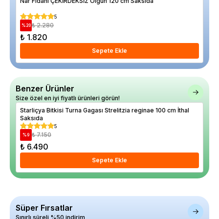
Nar Fidanı ÇEKİRDEKSİZ Olgun 120 cm Saksıda
Ayv
5
₺ 2.280
%
20
%
10
₺ 1.820
₺ 
Sepete Ekle
Benzer Ürünler
Size özel en iyi fiyatlı ürünleri görün!
Starliçya Bitkisi Turna Gagası Strelitzia reginae 100 cm İthal
Yay
Saksıda
Sak
5
₺ 7.150
%
9
%
21
₺ 6.490
₺ 
Sepete Ekle
Süper Fırsatlar
Sınırlı süreli %50 indirim