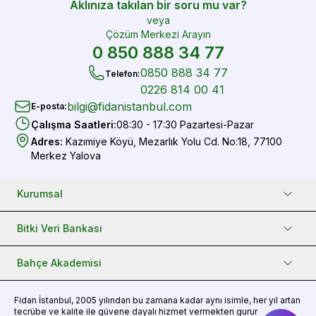
Aklınıza takılan bir soru mu var?
veya
Çözüm Merkezi Arayın
0 850 888 34 77
0850 888 34 77
Telefon
:
0226 814 00 41
bilgi@fidanistanbul.com
E-posta
:
Çalışma Saatleri
:
08:30 - 17:30 Pazartesi-Pazar
Adres
:
Kazımiye Köyü, Mezarlık Yolu Cd. No:18, 77100
Merkez Yalova
Kurumsal
Bitki Veri Bankası
Bahçe Akademisi
Fidan
İstanbul, 2005 yılından bu zamana kadar aynı isimle, her yıl artan
tecrübe ve kalite ile güvene dayalı hizmet vermekten gurur