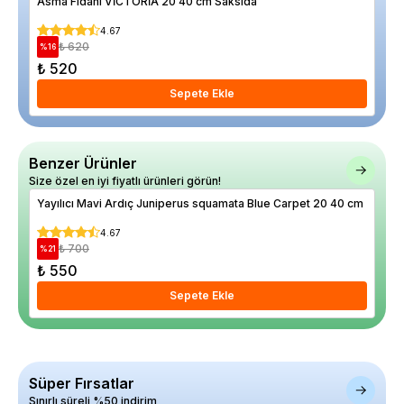
Asma Fidanı VİCTORİA 20 40 cm Saksıda
Asm
4.67
₺ 620
%
16
%
14
₺ 520
₺ 
Sepete Ekle
Benzer Ürünler
Size özel en iyi fiyatlı ürünleri görün!
Yayılıcı Mavi Ardıç Juniperus squamata Blue Carpet 20 40 cm
Sar
40 
4.67
₺ 700
%
21
%
17
₺ 550
₺ 
Sepete Ekle
Süper Fırsatlar
Sınırlı süreli %50 indirim