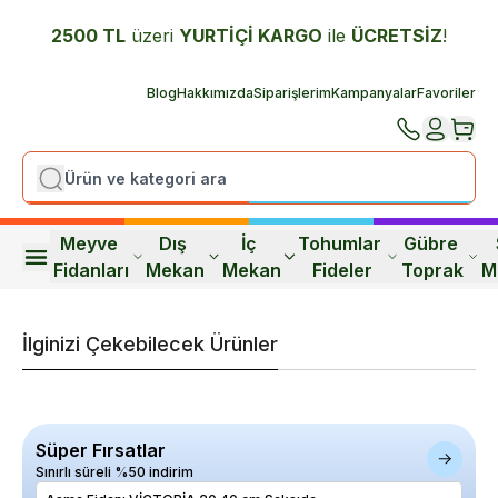
2500 TL
üzeri
YURTİÇİ K
ARGO
ile
ÜCRETSİZ
!
Blog
Hakkımızda
Siparişlerim
Kampanyalar
Favoriler
Meyve 
Dış 
İç 
Tohumlar 
Gübre 
Fidanları
Mekan
Mekan
Fideler
Toprak
M
İlginizi Çekebilecek Ürünler
Süper Fırsatlar
Sınırlı süreli %50 indirim