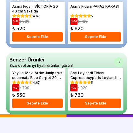
Asma Fidanı VİCTORİA 20
Asma Fidanı PAPAZ KARASI
Er
40 cm Saksıda
Sa
4.67
5
₺ 620
₺ 720
%
16
%
14
%
₺ 520
₺ 620
₺
Sepete Ekle
Sepete Ekle
Benzer Ürünler
Size özel en iyi fiyatlı ürünleri görün!
Yayılıcı Mavi Ardıç Juniperus
Sarı Leylandi Fidanı
Le
squamata Blue Carpet 20 40
Cupressocyparis Leylandii
Cu
cm
Gold Rider 30 40 cm
12
4.67
5
₺ 700
₺ 920
%
21
%
17
%
₺ 550
₺ 760
₺
Sepete Ekle
Sepete Ekle