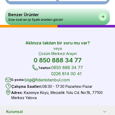
Benzer Ürünler
Size özel en iyi fiyatlı ürünleri görün!
Aklınıza takılan bir soru mu var?
veya
Çözüm Merkezi Arayın
0 850 888 34 77
0850 888 34 77
Telefon
:
0226 814 00 41
bilgi@fidanistanbul.com
E-posta
:
Çalışma Saatleri
:
08:30 - 17:30 Pazartesi-Pazar
Adres
:
Kazımiye Köyü, Mezarlık Yolu Cd. No:18, 77100
Merkez Yalova
Kurumsal