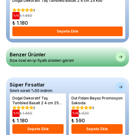
Doğal Dekoratif Taş Tumbled Basalt 2 4 cm 25 Kilo
Dut
5
₺ 1.460
%
19
%
36
₺ 1.180
₺ 
Sepete Ekle
Benzer Ürünler
Size özel en iyi fiyatlı ürünleri görün!
Süper Fırsatlar
Sınırlı süreli %50 indirim
Doğal Dekoratif Taş
Dut Fidanı Beyaz Promosyon
Me
Tumbled Basalt 2 4 cm 25
Saksıda
Oğ
Kilo
5
5
₺ 1.460
₺ 920
%
19
%
36
%
₺ 1.180
₺ 590
₺
Sepete Ekle
Sepete Ekle