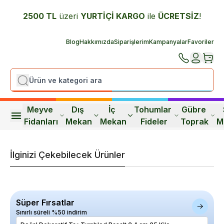
2500 TL
üzeri
YURTİÇİ K
ARGO
ile
ÜCRETSİZ
!
Blog
Hakkımızda
Siparişlerim
Kampanyalar
Favoriler
Meyve 
Dış 
İç 
Tohumlar 
Gübre 
Fidanları
Mekan
Mekan
Fideler
Toprak
M
İlginizi Çekebilecek Ürünler
Süper Fırsatlar
Sınırlı süreli %50 indirim