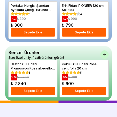
Portakal Nergisi Şamdan
Erik Fidanı PİONEER 120 cm
Li
Aynısafa Çiçeği Turuncu
Saksıda
Cu
Renk Çiçek Tohumu 30 Adet
Go
5
4.5
Sa
₺ 390
₺ 990
%
23
%
20
%
₺ 300
₺ 790
₺
Sepete Ekle
Sepete Ekle
Benzer Ürünler
Size özel en iyi fiyatlı ürünleri görün!
Baston Gül Fidanı
Kokulu Gül Fidanı Rosa
Ba
Promosyon Rosa alberello
centifolia 20 cm
al
120 cm Saksıda
cm
5
5
₺ 5.280
₺ 700
%
46
%
14
%
₺ 2.840
₺ 600
₺
Sepete Ekle
Sepete Ekle