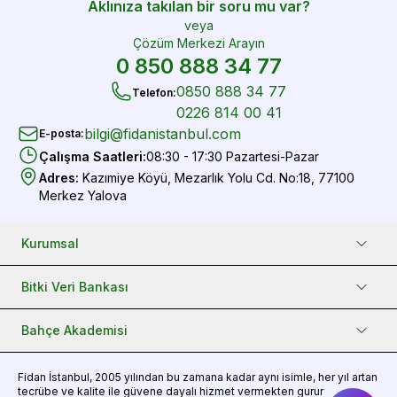
Aklınıza takılan bir soru mu var?
veya
Çözüm Merkezi Arayın
0 850 888 34 77
0850 888 34 77
Telefon
:
0226 814 00 41
bilgi@fidanistanbul.com
E-posta
:
Çalışma Saatleri
:
08:30 - 17:30 Pazartesi-Pazar
Adres
:
Kazımiye Köyü, Mezarlık Yolu Cd. No:18, 77100
Merkez Yalova
Kurumsal
Bitki Veri Bankası
Bahçe Akademisi
Fidan
İstanbul, 2005 yılından bu zamana kadar aynı isimle, her yıl artan
tecrübe ve kalite ile güvene dayalı hizmet vermekten gurur