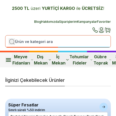
2500 TL
üzeri
YURTİÇİ K
ARGO
ile
ÜCRETSİZ
!
Blog
Hakkımızda
Siparişlerim
Kampanyalar
Favoriler
Meyve 
Dış 
İç 
Tohumlar 
Gübre 
Fidanları
Mekan
Mekan
Fideler
Toprak
M
İlginizi Çekebilecek Ürünler
Süper Fırsatlar
Sınırlı süreli %50 indirim