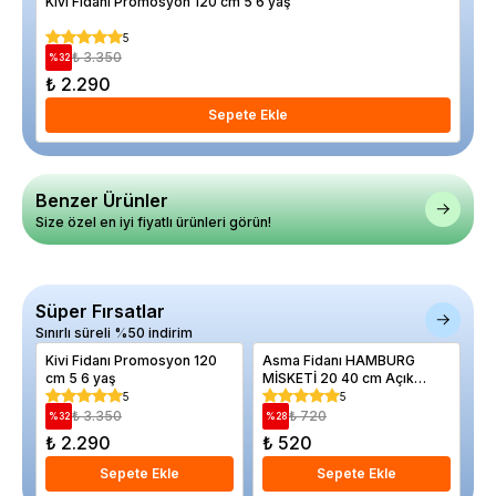
Kivi Fidanı Promosyon 120 cm 5 6 yaş
Asm
5
₺ 3.350
%
32
%
28
₺ 2.290
₺ 
Sepete Ekle
Benzer Ürünler
Size özel en iyi fiyatlı ürünleri görün!
Süper Fırsatlar
Sınırlı süreli %50 indirim
Kivi Fidanı Promosyon 120
Asma Fidanı HAMBURG
Mi
cm 5 6 yaş
MİSKETİ 20 40 cm Açık
Ec
Köklü
Eş
5
5
₺ 3.350
₺ 720
%
32
%
28
%
₺ 2.290
₺ 520
₺
Sepete Ekle
Sepete Ekle