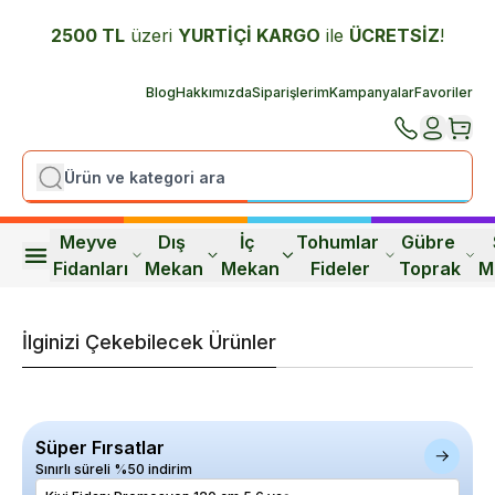
2500 TL
üzeri
YURTİÇİ K
ARGO
ile
ÜCRETSİZ
!
Blog
Hakkımızda
Siparişlerim
Kampanyalar
Favoriler
Meyve 
Dış 
İç 
Tohumlar 
Gübre 
Fidanları
Mekan
Mekan
Fideler
Toprak
M
İlginizi Çekebilecek Ürünler
Süper Fırsatlar
Sınırlı süreli %50 indirim