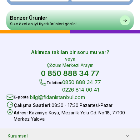
Benzer Ürünler
Size özel en iyi fiyatlı ürünleri görün!
Aklınıza takılan bir soru mu var?
veya
Çözüm Merkezi Arayın
0 850 888 34 77
0850 888 34 77
Telefon
:
0226 814 00 41
bilgi@fidanistanbul.com
E-posta
:
Çalışma Saatleri
:
08:30 - 17:30 Pazartesi-Pazar
Adres
:
Kazımiye Köyü, Mezarlık Yolu Cd. No:18, 77100
Merkez Yalova
Kurumsal