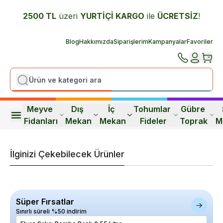
2500 TL
üzeri
YURTİÇİ K
ARGO
ile
ÜCRETSİZ
!
Blog
Hakkımızda
Siparişlerim
Kampanyalar
Favoriler
Meyve 
Dış 
İç 
Tohumlar 
Gübre 
Fidanları
Mekan
Mekan
Fideler
Toprak
M
İlginizi Çekebilecek Ürünler
Süper Fırsatlar
Sınırlı süreli %50 indirim