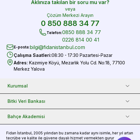
Aklınıza takılan bir soru mu var?
veya
Çözüm Merkezi Arayın
0 850 888 34 77
0850 888 34 77
Telefon
:
0226 814 00 41
bilgi@fidanistanbul.com
E-posta
:
Çalışma Saatleri
:
08:30 - 17:30 Pazartesi-Pazar
Adres
:
Kazımiye Köyü, Mezarlık Yolu Cd. No:18, 77100
Merkez Yalova
Kurumsal
Bitki Veri Bankası
Bahçe Akademisi
Fidan
İstanbul, 2005 yılından bu zamana kadar aynı isimle, her yıl artan
tecrübe ve kalite ile güvene dayalı hizmet vermekten gurur