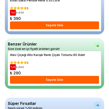
Elvan Saksı Pembe Renk 0.55 Litre
Asm
5
₺ 430
%
9
%
5
₺ 390
₺ 
Sepete Ekle
Benzer Ürünler
Size özel en iyi fiyatlı ürünleri görün!
Alev Çiçeği Alto Karışık Renk Çiçek Tohumu 60 Adet
Kın
5
₺ 390
%
26
%
16
₺ 290
₺ 
Sepete Ekle
Süper Fırsatlar
Sınırlı süreli %50 indirim