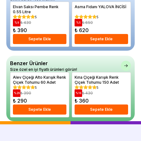
Elvan Saksı Pembe Renk
Asma Fidanı YALOVA İNCİSİ
De
0.55 Litre
Re
5
5
₺ 430
₺ 650
%
9
%
5
%
₺ 390
₺ 620
₺
Sepete Ekle
Sepete Ekle
Benzer Ürünler
Size özel en iyi fiyatlı ürünleri görün!
Alev Çiçeği Alto Karışık Renk
Kına Çiçeği Karışık Renk
Ka
Çiçek Tohumu 60 Adet
Çiçek Tohumu 150 Adet
10
5
5
₺ 390
₺ 430
%
26
%
16
%
₺ 290
₺ 360
₺
Sepete Ekle
Sepete Ekle