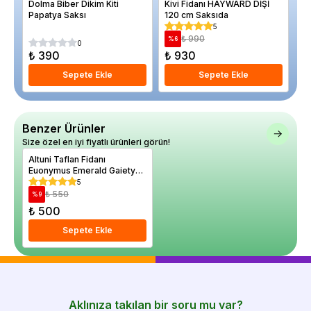
Dolma Biber Dikim Kiti
Kivi Fidanı HAYWARD DİŞİ
Ka
Papatya Saksı
120 cm Saksıda
Pa
5
₺ 990
%
6
%
0
₺ 390
₺ 930
₺
Sepete Ekle
Sepete Ekle
Benzer Ürünler
Size özel en iyi fiyatlı ürünleri görün!
Altuni Taflan Fidanı
Euonymus Emerald Gaiety
Saksıda
5
₺ 550
%
9
₺ 500
Sepete Ekle
Aklınıza takılan bir soru mu var?