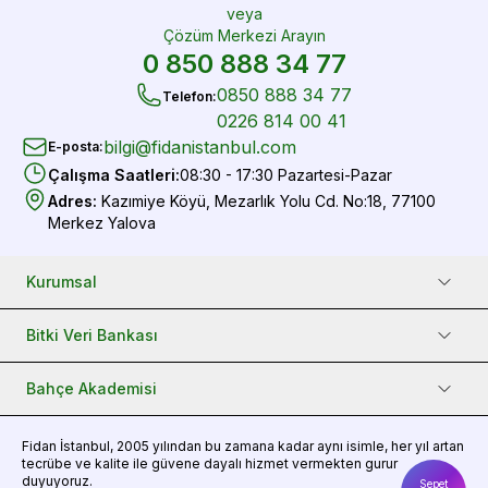
veya
Çözüm Merkezi Arayın
0 850 888 34 77
0850 888 34 77
Telefon
:
0226 814 00 41
bilgi@fidanistanbul.com
E-posta
:
Çalışma Saatleri
:
08:30 - 17:30 Pazartesi-Pazar
Adres
:
Kazımiye Köyü, Mezarlık Yolu Cd. No:18, 77100
Merkez Yalova
Kurumsal
Bitki Veri Bankası
Bahçe Akademisi
Fidan
İstanbul, 2005 yılından bu zamana kadar aynı isimle, her yıl artan
tecrübe ve kalite ile güvene dayalı hizmet vermekten gurur
duyuyoruz.
Sepet