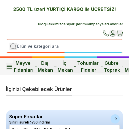
2500 TL
üzeri
YURTİÇİ K
ARGO
ile
ÜCRETSİZ
!
Blog
Hakkımızda
Siparişlerim
Kampanyalar
Favoriler
Meyve 
Dış 
İç 
Tohumlar 
Gübre 
Fidanları
Mekan
Mekan
Fideler
Toprak
M
İlginizi Çekebilecek Ürünler
Süper Fırsatlar
Sınırlı süreli %50 indirim