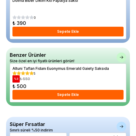
Dolma Biber Dikim Kiti Papatya Saksı
Kiv
%
6
0
₺ 390
₺ 
Sepete Ekle
Benzer Ürünler
Size özel en iyi fiyatlı ürünleri görün!
Altuni Taflan Fidanı Euonymus Emerald Gaiety Saksıda
5
₺ 550
%
9
₺ 500
Sepete Ekle
Süper Fırsatlar
Sınırlı süreli %50 indirim