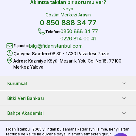
Aklınıza takılan bir soru mu var?
veya
Çözüm Merkezi Arayın
0 850 888 34 77
0850 888 34 77
Telefon
:
0226 814 00 41
bilgi@fidanistanbul.com
E-posta
:
Çalışma Saatleri
:
08:30 - 17:30 Pazartesi-Pazar
Adres
:
Kazımiye Köyü, Mezarlık Yolu Cd. No:18, 77100
Merkez Yalova
Kurumsal
Bitki Veri Bankası
Bahçe Akademisi
Fidan
İstanbul, 2005 yılından bu zamana kadar aynı isimle, her yıl artan
tecrübe ve kalite ile güvene dayalı hizmet vermekten gurur