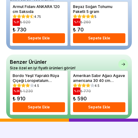
Armut Fidanı ANKARA 120
Beyaz Soğan Tohumu
Ka
cm Saksıda
Paketli 5 gram
Ya
4.75
5
₺ 920
₺ 260
%
21
%
73
%
₺ 730
₺ 70
₺
Sepete Ekle
Sepete Ekle
Benzer Ürünler
Size özel en iyi fiyatlı ürünleri görün!
Bordo Yeşil Yapraklı Rüya
Amerikan Sabır Ağacı Agave
Oy
Çiçeği Loropetalum
americana 30 40 cm
Fi
chinense Burgundy Saksıda
Saksıda
Wh
4.5
4.5
₺ 1.230
₺ 770
%
26
%
23
%
₺ 910
₺ 590
₺
Sepete Ekle
Sepete Ekle