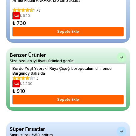
Armut Fidanı ANKARA 120 cm Saksıda
Bey
4.75
₺ 920
%
21
%
73
₺ 730
₺ 
Sepete Ekle
Benzer Ürünler
Size özel en iyi fiyatlı ürünleri görün!
Bordo Yeşil Yapraklı Rüya Çiçeği Loropetalum chinense
Ame
Burgundy Saksıda
4.5
₺ 1.230
%
26
%
23
₺ 910
₺ 
Sepete Ekle
Süper Fırsatlar
Sınırlı süreli %50 indirim