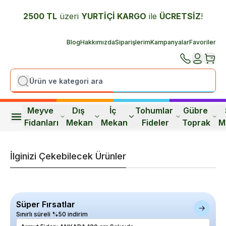
2500 TL
üzeri
YURTİÇİ K
ARGO
ile
ÜCRETSİZ
!
Blog
Hakkımızda
Siparişlerim
Kampanyalar
Favoriler
Meyve 
Dış 
İç 
Tohumlar 
Gübre 
Fidanları
Mekan
Mekan
Fideler
Toprak
M
İlginizi Çekebilecek Ürünler
Süper Fırsatlar
Sınırlı süreli %50 indirim