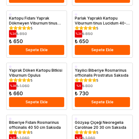
Saksıda
Saksıda
Kartopu Fidanı Yaprak
Parlak Yapraklı Kartopu
Dökmeyen Viburnum tinus
Viburnum tinus Lucidum 40-
Eve Price 60 80 cm Saksıda
60 cm Saksıda
5
5
₺ 850
₺ 850
%
24
%
24
₺ 650
₺ 650
Sepete Ekle
Sepete Ekle
Saksıda
Saksıda
Yaprak Döken Kartopu Bitkisi
Yayılıcı Biberiye Rosmarinus
Viburnum Opulus
officinalis Prostratus Saksıda
5
5
₺ 1.060
₺ 800
%
38
%
9
₺ 660
₺ 730
Sepete Ekle
Sepete Ekle
Saksıda
Saksıda
Biberiye Fidanı Rosmarinus
Gözyaşı Çiçeği Neoregelia
officinalis 40 50 cm Saksıda
Carolinae 20 30 cm Saksıda
5
5
₺ 1.060
₺ 1.060
%
31
%
27