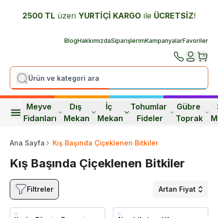
2500 TL
üzeri
YURTİÇİ K
ARGO
ile
ÜCRETSİZ
!
Blog
Hakkımızda
Siparişlerim
Kampanyalar
Favoriler
Meyve 
Dış 
İç 
Tohumlar 
Gübre 
Fidanları
Mekan
Mekan
Fideler
Toprak
M
Ana Sayfa
Kış Başında Çiçeklenen Bitkiler
Kış Başında Çiçeklenen Bitkiler
Filtreler
Artan Fiyat
Saksıda
Saksıda