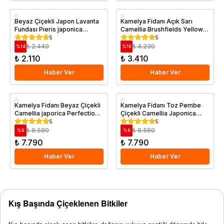
Saksıda
Saksıda
Beyaz Çiçekli Japon Lavanta
Kamelya Fidanı Açık Sarı
Fundası Pieris japonica
Camellia Brushfields Yellow
Taiwanensis 20-40 cm İthal
20 40 cm Saksıda
5
5
Saksıda
₺ 2.440
₺ 4.230
%
14
%
19
₺ 2.110
₺ 3.410
Haber Ver
Haber Ver
Saksıda
Saksıda
Kamelya Fidanı Beyaz Çiçekli
Kamelya Fidanı Toz Pembe
Camellia japorica Perfection
Çiçekli Camellia Japonica
White İthal 100 cm
Nucios Pearl İthal 5 Yaş
5
5
₺ 8.580
₺ 8.580
%
9
%
9
₺ 7.790
₺ 7.790
Haber Ver
Haber Ver
Kış Başında Çiçeklenen Bitkiler