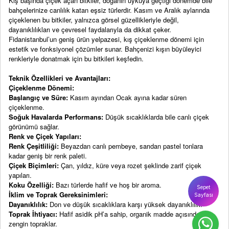
Kış başında çiçek açan bitkiler, doğanın uykuya geçtiği dönemde bile
bahçelerinize canlılık katan eşsiz türlerdir. Kasım ve Aralık aylarında
çiçeklenen bu bitkiler, yalnızca görsel güzellikleriyle değil,
dayanıklılıkları ve çevresel faydalarıyla da dikkat çeker.
Fidanistanbul’un geniş ürün yelpazesi, kış çiçeklenme dönemi için
estetik ve fonksiyonel çözümler sunar. Bahçenizi kışın büyüleyici
renkleriyle donatmak için bu bitkileri keşfedin.
Teknik Özellikleri ve Avantajları:
Çiçeklenme Dönemi:
Başlangıç ve Süre:
Kasım ayından Ocak ayına kadar süren
çiçeklenme.
Soğuk Havalarda Performans:
Düşük sıcaklıklarda bile canlı çiçek
görünümü sağlar.
Renk ve Çiçek Yapıları:
Renk Çeşitliliği:
Beyazdan canlı pembeye, sarıdan pastel tonlara
kadar geniş bir renk paleti.
Çiçek Biçimleri:
Çan, yıldız, küre veya rozet şeklinde zarif çiçek
yapıları.
Koku Özelliği:
Bazı türlerde hafif ve hoş bir aroma.
Sepet
İklim ve Toprak Gereksinimleri:
Sayfası
Dayanıklılık:
Don ve düşük sıcaklıklara karşı yüksek dayanıklılık.
Toprak İhtiyacı:
Hafif asidik pH’a sahip, organik madde açısından
zengin topraklar.