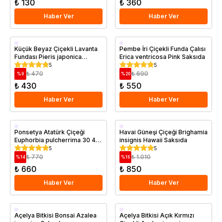
₺ 130
₺ 360
Haber Ver
Haber Ver
Saksıda
Küçük Beyaz Çiçekli Lavanta
Pembe İri Çiçekli Funda Çalısı
Fundası Pieris japonica
Erica ventricosa Pink Saksıda
Debutante Saksıda
5
5
₺ 470
₺ 690
%
9
%
20
₺ 430
₺ 550
Haber Ver
Haber Ver
Saksıda
Saksıda
Ponsetya Atatürk Çiçeği
Havai Güneşi Çiçeği Brighamia
Euphorbia pulcherrima 30 40
insignis Hawaii Saksıda
cm
5
5
₺ 770
₺ 1.010
%
14
%
16
₺ 660
₺ 850
Haber Ver
Haber Ver
Saksıda
Saksıda
Açelya Bitkisi Bonsai Azalea
Açelya Bitkisi Açık Kırmızı