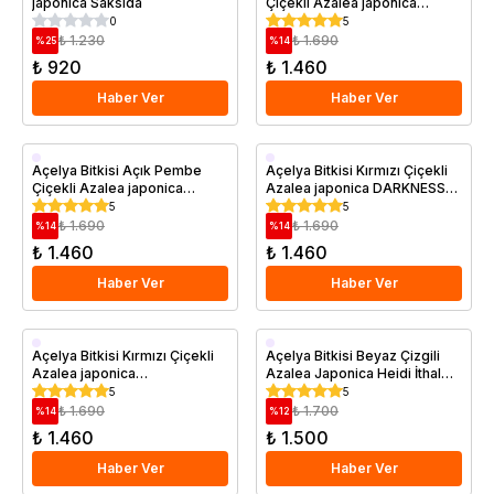
japonica Saksıda
Çiçekli Azalea japonica
JOHANNA İthal Saksıda
0
5
₺ 1.230
₺ 1.690
%
25
%
14
₺ 920
₺ 1.460
Haber Ver
Haber Ver
Saksıda
Saksıda
Açelya Bitkisi Açık Pembe
Açelya Bitkisi Kırmızı Çiçekli
Çiçekli Azalea japonica
Azalea japonica DARKNESS
BLAAUWS PINK İthal Saksıda
İthal Saksıda
5
5
₺ 1.690
₺ 1.690
%
14
%
14
₺ 1.460
₺ 1.460
Haber Ver
Haber Ver
Saksıda
Saksıda
Açelya Bitkisi Kırmızı Çiçekli
Açelya Bitkisi Beyaz Çizgili
Azalea japonica
Azalea Japonica Heidi İthal
STEWARTSTONİAN İthal
Saksıda
5
5
Saksıda
₺ 1.690
₺ 1.700
%
14
%
12
₺ 1.460
₺ 1.500
Haber Ver
Haber Ver