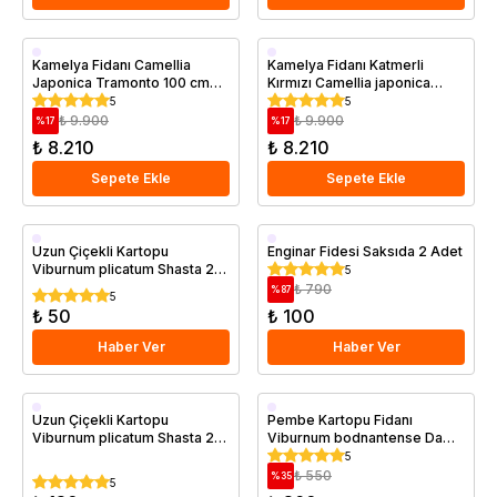
Saksıda
Saksıda
Kamelya Fidanı Camellia
Kamelya Fidanı Katmerli
Japonica Tramonto 100 cm
Kırmızı Camellia japonica
Saksıda
Kramers Supreme 100 cm 5
5
5
Yas
₺ 9.900
₺ 9.900
%
17
%
17
₺ 8.210
₺ 8.210
Sepete Ekle
Sepete Ekle
Uzun Çiçekli Kartopu
Enginar Fidesi Saksıda 2 Adet
Viburnum plicatum Shasta 20
5
40 cm Saksıda
₺ 790
%
87
5
₺ 50
₺ 100
Haber Ver
Haber Ver
Saksıda
Saksıda
Uzun Çiçekli Kartopu
Pembe Kartopu Fidanı
Viburnum plicatum Shasta 20
Viburnum bodnantense Dawn
40 cm Saksıda
20 40 cm Saksıda
5
₺ 550
%
35
5