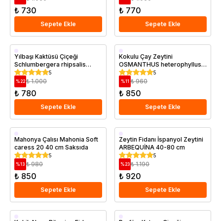
₺ 730
₺ 770
Sepete Ekle
Sepete Ekle
Saksıda
Saksıda
Yılbaşı Kaktüsü Çiçeği
Kokulu Çay Zeytini
Schlumbergera rhipsalis
OSMANTHUS heterophyllus
Saksıda
İthal Saksıda
5
5
₺ 1.000
₺ 960
%
22
%
11
₺ 780
₺ 850
Sepete Ekle
Sepete Ekle
Saksıda
Saksıda
Mahonya Çalısı Mahonia Soft
Zeytin Fidanı İspanyol Zeytini
caress 20 40 cm Saksıda
ARBEQUİNA 40-80 cm
5
5
₺ 980
₺ 1.190
%
13
%
23
₺ 850
₺ 920
Sepete Ekle
Sepete Ekle
Saksıda
Saksıda