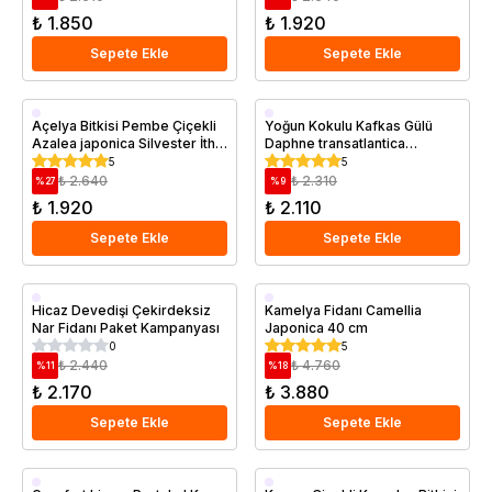
₺ 1.850
₺ 1.920
Sepete Ekle
Sepete Ekle
Saksıda
Saksıda
Açelya Bitkisi Pembe Çiçekli
Yoğun Kokulu Kafkas Gülü
Azalea japonica Silvester İthal
Daphne transatlantica
Saksıda
Summer İce 20 40 cm
5
5
Saksıda
₺ 2.640
₺ 2.310
%
27
%
9
₺ 1.920
₺ 2.110
Sepete Ekle
Sepete Ekle
Aşılı
Saksıda
Hicaz Devedişi Çekirdeksiz
Kamelya Fidanı Camellia
Nar Fidanı Paket Kampanyası
Japonica 40 cm
Saksıda
0
5
₺ 2.440
₺ 4.760
%
11
%
18
₺ 2.170
₺ 3.880
Sepete Ekle
Sepete Ekle
Aşılı
Saksıda