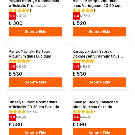
Yayılıcı Biberiye Rosmarinus
Alacalı Kartopu Viburnum
officinalis Prostratus
tinus Variegatum 20 40 cm
Saksıda
5
5
₺ 430
₺ 750
%
30
%
31
₺ 300
₺ 520
Sepete Ekle
Sepete Ekle
Saksıda
Saksıda
Parlak Yapraklı Kartopu
Kartopu Fidanı Yaprak
Viburnum tinus Lucidum
Dökmeyen Viburnum tinus
Eve Price 20 40 cm Saksıda
5
5
₺ 930
₺ 930
%
43
%
43
₺ 530
₺ 530
Sepete Ekle
Sepete Ekle
Saksıda
Saksıda
Biberiye Fidanı Rosmarinus
Kalanşo Çiçeği Kalanchoe
officinalis 20 30 cm Saksıda
blossfeldiana Saksıda
4.43
5
₺ 650
₺ 970
%
11
%
39
₺ 580
₺ 590
Sepete Ekle
Sepete Ekle