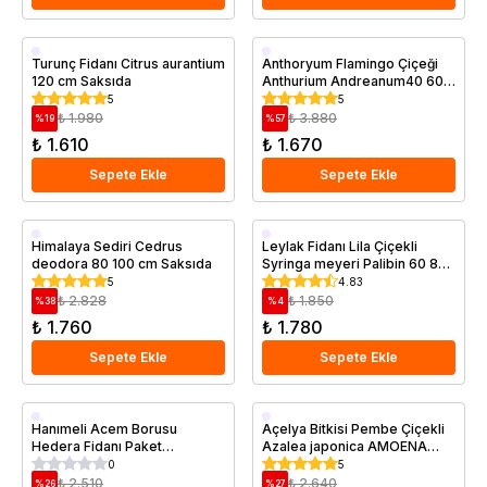
Saksıda
Saksıda
Turunç Fidanı Citrus aurantium
Anthoryum Flamingo Çiçeği
120 cm Saksıda
Anthurium Andreanum40 60
cm Saksıda
5
5
₺ 1.980
₺ 3.880
%
19
%
57
₺ 1.610
₺ 1.670
Sepete Ekle
Sepete Ekle
Saksıda
Saksıda
Himalaya Sediri Cedrus
Leylak Fidanı Lila Çiçekli
deodora 80 100 cm Saksıda
Syringa meyeri Palibin 60 80
cm Saksıda
5
4.83
₺ 2.828
₺ 1.850
%
38
%
4
₺ 1.760
₺ 1.780
Sepete Ekle
Sepete Ekle
Saksıda
Saksıda
Hanımeli Acem Borusu
Açelya Bitkisi Pembe Çiçekli
Hedera Fidanı Paket
Azalea japonica AMOENA
Kampanyası
COCCİNEA İthal Saksıda
0
5
₺ 2.510
₺ 2.640
%
26
%
27