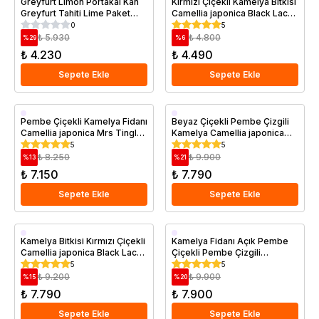
Greyfurt Limon Portakal Kan
Kırmızı Çiçekli Kamelya Bitkisi
Greyfurt Tahiti Lime Paket
Camellia japonica Black Lace
Saksıda
Fidan Kampanyası
İthal 50 70 cm
0
5
₺ 5.930
₺ 4.800
%
29
%
6
₺ 4.230
₺ 4.490
Sepete Ekle
Sepete Ekle
Saksıda
Saksıda
Pembe Çiçekli Kamelya Fidanı
Beyaz Çiçekli Pembe Çizgili
Camellia japonica Mrs Tingley
Kamelya Camellia japonica
İthal 80 cm
Bonomiana İthal 100 cm
5
5
Saksıda
₺ 8.250
₺ 9.900
%
13
%
21
₺ 7.150
₺ 7.790
Sepete Ekle
Sepete Ekle
Saksıda
Saksıda
Kamelya Bitkisi Kırmızı Çiçekli
Kamelya Fidanı Açık Pembe
Camellia japonica Black Lace
Çiçekli Pembe Çizgili
İthal 100 cm 5 Yaş
Camellia japonica Bonomiana
5
5
İthal
₺ 9.200
₺ 9.900
%
15
%
20
₺ 7.790
₺ 7.900
Sepete Ekle
Sepete Ekle