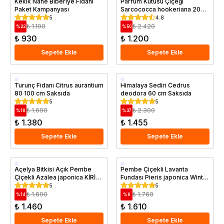
Kekik Nane Biberiye Fidanı
Parfüm Kutusu Çiçeği
Paket Kampanyası
Sarcococca hookeriana 20
40 cm Saksıda
5
4.8
₺ 1.190
₺ 2.420
%
22
%
50
₺ 930
₺ 1.200
Sepete Ekle
Sepete Ekle
Saksıda
Saksıda
Turunç Fidanı Citrus aurantium
Himalaya Sediri Cedrus
80 100 cm Saksıda
deodora 60 cm Saksıda
5
5
₺ 1.690
₺ 2.300
%
18
%
37
₺ 1.380
₺ 1.455
Sepete Ekle
Sepete Ekle
Saksıda
Saksıda
Açelya Bitkisi Açık Pembe
Pembe Çiçekli Lavanta
Çiçekli Azalea japonica KİRİN
Fundası Pieris japonica Winter
İthal Saksıda
Hardy İthal Saksıda
5
5
₺ 1.690
₺ 1.760
%
14
%
9
₺ 1.460
₺ 1.610
Sepete Ekle
Sepete Ekle