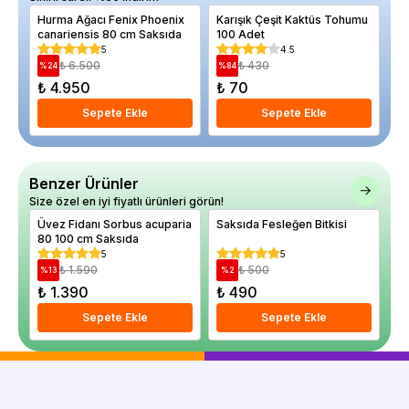
Hurma Ağacı Fenix Phoenix
Karışık Çeşit Kaktüs Tohumu
Ki
canariensis 80 cm Saksıda
100 Adet
Ki
10
5
4.5
₺ 6.500
₺ 430
%
24
%
84
%
₺ 4.950
₺ 70
₺
Sepete Ekle
Sepete Ekle
Benzer Ürünler
Size özel en iyi fiyatlı ürünleri görün!
Üvez Fidanı Sorbus acuparia
Saksıda Fesleğen Bitkisi
Li
80 100 cm Saksıda
ci
Sa
5
5
₺ 1.590
₺ 500
%
13
%
2
%
₺ 1.390
₺ 490
₺
Sepete Ekle
Sepete Ekle