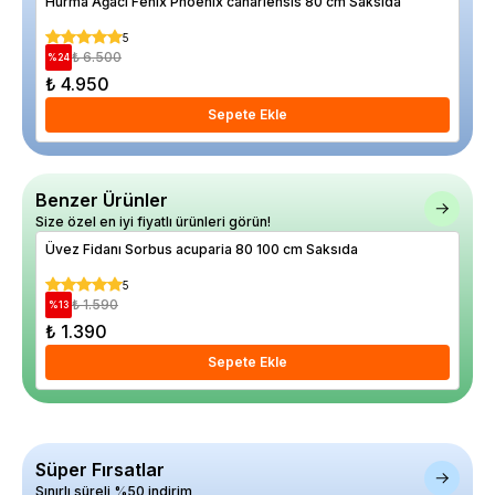
Hurma Ağacı Fenix Phoenix canariensis 80 cm Saksıda
Kar
5
₺ 6.500
%
24
%
84
₺ 4.950
₺ 
Sepete Ekle
Benzer Ürünler
Size özel en iyi fiyatlı ürünleri görün!
Üvez Fidanı Sorbus acuparia 80 100 cm Saksıda
Sak
5
₺ 1.590
%
13
%
2
₺ 1.390
₺ 
Sepete Ekle
Süper Fırsatlar
Sınırlı süreli %50 indirim