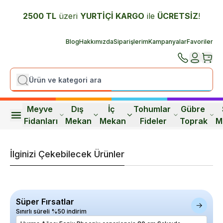
2500 TL
üzeri
YURTİÇİ K
ARGO
ile
ÜCRETSİZ
!
Blog
Hakkımızda
Siparişlerim
Kampanyalar
Favoriler
Meyve 
Dış 
İç 
Tohumlar 
Gübre 
Fidanları
Mekan
Mekan
Fideler
Toprak
M
İlginizi Çekebilecek Ürünler
Süper Fırsatlar
Sınırlı süreli %50 indirim