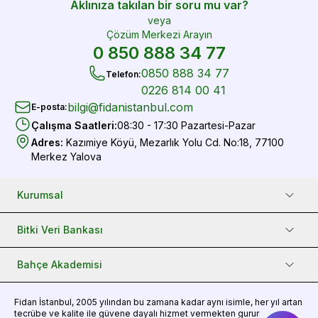
Aklınıza takılan bir soru mu var?
veya
Çözüm Merkezi Arayın
0 850 888 34 77
0850 888 34 77
Telefon
:
0226 814 00 41
bilgi@fidanistanbul.com
E-posta
:
Çalışma Saatleri
:
08:30 - 17:30 Pazartesi-Pazar
Adres
:
Kazımiye Köyü, Mezarlık Yolu Cd. No:18, 77100
Merkez Yalova
Kurumsal
Bitki Veri Bankası
Bahçe Akademisi
Fidan
İstanbul, 2005 yılından bu zamana kadar aynı isimle, her yıl artan
tecrübe ve kalite ile güvene dayalı hizmet vermekten gurur