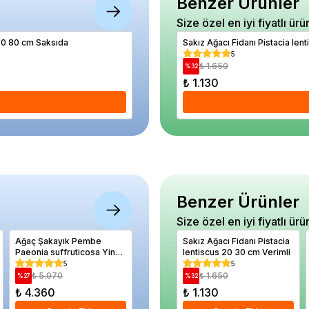
Benzer Ürünler
Size özel en iyi fiyatlı ürü
60 80 cm Saksıda
Elma Fidanı Golden Delicious 5 Yaş Saksı
Sakız Ağacı Fidanı Pistacia len
5
5
₺ 3.240
₺ 1.650
%
12
%
32
₺ 2.840
₺ 1.130
Se
Benzer Ürünler
Size özel en iyi fiyatlı ürü
Ağaç Şakayık Pembe
Keçi Söğüdü Salix caprea
Sakız Ağacı Fidanı Pistacia
Erik Fid
Paeonia suffruticosa Yin
120 cm Saksıda
lentiscus 20 30 cm Verimli
cm Açık 
Hong Qiao Dui 20 cm İthal
5
5
5
₺ 5.970
₺ 920
₺ 1.650
₺ 99
%
27
%
16
%
32
%
20
₺ 4.360
₺ 770
₺ 1.130
₺ 790