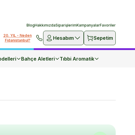
Blog
Hakkımızda
Siparişlerim
Kampanyalar
Favoriler
20. YIL - Neden
Hesabım
Sepetim
Fidanistanbul?
delleri
Bahçe Aletleri
Tıbbi Aromatik