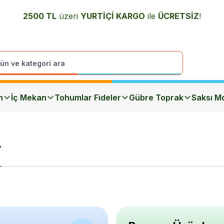
2500 TL
üzeri
YURTİÇİ K
ARGO
ile
ÜCRETSİZ
!
n
İç Mekan
Tohumlar Fideler
Gübre Toprak
Saksı Mo
r