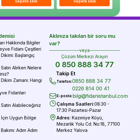
epete Ekle
Sepete Ekle
Sepete Ekle
Sepete Ekle
Sepete Ekle
Sepe
demisi
Aklınıza takılan bir soru mu
rı Hakkında Bilgiler
var?
yve Fidanı Çeşitleri
veya
Dikimi: Başlangıç
Çözüm Merkezi Arayın
0 850 888 34 77
Satın Alırken Nelere
Takip Et
iniz?
 Dikim Zamanı: Hangi
0850 888 34 77
Telefon
:
0226 814 00 41
yve Fidanları
bilgi@fidanistanbul.com
E-posta
:
Çalışma Saatleri
:
08:30 -
Satın Alabileceğiniz
17:30 Pazartesi-Pazar
 İçin Uygun Bölge
Adres
:
Kazımiye Köyü,
Mezarlık Yolu Cd. No:18, 77100
 Bakımı: Adım Adım
Merkez Yalova