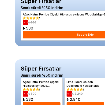
Süper Fırsatlar
Sınırlı süreli %50 indirim
Ağaç Hatmi Pembe Çiçekli Hibiscus syriacus Woodbridge 
5
₺ 600
%
12
₺ 530
Sepete Ekle
Süper Fırsatlar
Sınırlı süreli %50 indirim
Ağaç Hatmi Pembe Çiçekli
Elma Fidanı Golden
Hibiscus syriacus
Delicious 5 Yaş Saksıda
Woodbridge 60 80 cm
5
5
Saksıda
₺ 600
₺ 3.240
%
12
%
12
₺ 530
₺ 2.840