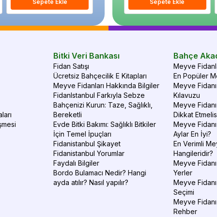
Sepete Ekle
Sepete Ekle
Sepete Ekle
S
Bitki Veri Bankası
Bahçe Aka
Fidan Satışı
Meyve Fidanla
Ücretsiz Bahçecilik E Kitapları
En Popüler Me
Meyve Fidanları Hakkında Bilgiler
Meyve Fidanı 
FidanIstanbul Farkıyla Sebze
Kılavuzu
Bahçenizi Kurun: Taze, Sağlıklı,
Meyve Fidanı 
ları
Bereketli
Dikkat Etmelis
şmesi
Evde Bitki Bakımı: Sağlıklı Bitkiler
Meyve Fidanı
İçin Temel İpuçları
Aylar En İyi?
Fidanistanbul Şikayet
En Verimli Me
Fidanistanbul Yorumlar
Hangileridir?
Faydalı Bilgiler
Meyve Fidanı 
Bordo Bulamacı Nedir? Hangi
Yerler
ayda atılır? Nasıl yapılır?
Meyve Fidanı
Seçimi
Meyve Fidanı
Rehber