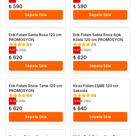
₺ 590
₺ 590
Sepete Ekle
Sepete Ekle
Aşılı
Aşılı
Erik Fidanı Santa Rosa 120 cm
Erik Fidanı Santa Rosa Açık
PROMOSYON
Köklü 120 cm PROMOSYON
Saksıda
5
5
₺ 990
₺ 990
%
37
%
37
₺ 620
₺ 620
Sepete Ekle
Sepete Ekle
Aşılı
Aşılı
Erik Fidanı Show Time 120 cm
Kiraz Fidanı EŞME 120 cm
PROMOSYON
Saksıda
Erkenci
Erkenci
5
5
Saksıda
Saksıda
₺ 910
₺ 760
%
32
%
16
₺ 620
₺ 640
Sepete Ekle
Sepete Ekle
Saksıda
Saksıda