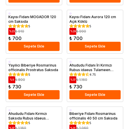
Aşılı
Aşılı
Kayısı Fidanı MOGADOR 120
Kayısı Fidanı Aurora 120 cm
cm Saksıda
Açık Köklü
Erkenci
Erkenci
5
5
Saksıda
₺ 910
₺ 990
%
23
%
29
₺ 700
₺ 700
Sepete Ekle
Sepete Ekle
Saksıda
Geççi
Yayılıcı Biberiye Rosmarinus
Ahududu Fidanı İri Kırmızı
officinalis Prostratus Saksıda
Rubus idaeus Tulameen
Saksıda
Saksıda
5
4.75
₺ 800
₺ 1.160
%
9
%
37
₺ 730
₺ 730
Sepete Ekle
Sepete Ekle
Geççi
Saksıda
Ahududu Fidanı Kırmızı
Biberiye Fidanı Rosmarinus
Saksıda Rubus idaeus
officinalis 40 50 cm Saksıda
Saksıda
Heritage
5
5
₺ 1.160
₺ 1.060
%
37
%
31