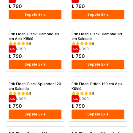
₺ 790
₺ 790
Sepete Ekle
Sepete Ekle
Aşılı
Aşılı
Erik Fidanı Black Diamond 120
Erik Fidanı Black Diamond 120
cm Açık Köklü
cm Saksıda
Erkenci
Erkenci
5
5
Saksıda
₺ 990
₺ 990
%
20
%
20
₺ 790
₺ 790
Sepete Ekle
Sepete Ekle
Aşılı
Aşılı
Erik Fidanı Black Splendor 120
Erik Fidanı Briton 120 cm Açık
cm Saksıda
Köklü
Erkenci
5
5
Saksıda
₺ 990
₺ 990
%
20
%
20
₺ 790
₺ 790
Sepete Ekle
Sepete Ekle
Aşılı
Aşılı