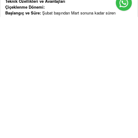
Teknik Özellikleri ve Avantajları
Çiçeklenme Dönemi:
Başlangıç ve Süre:
Şubat başından Mart sonuna kadar süren
çiçeklenme dönemi.
Soğuk Havalarda Performans:
Düşük sıcaklıklara rağmen canlı
çiçeklenme.
Renk ve Çiçek Yapıları:
Renk Çeşitliliği:
Beyaz, pembe, sarı, mor ve kırmızı tonlarında
çiçekler.
Çiçek Biçimleri:
Çan, yıldız, küre veya rozet şeklinde zarif çiçek
yapıları.
Hafif kokuya sahip türler, estetik özellikleri tamamlar.
İklim ve Toprak Gereksinimleri:
Dayanıklılık:
Don ve düşük sıcaklıklara karşı yüksek tolerans.
Toprak Türü:
Hafif asidik, organik madde açısından zengin, iyi drenaj
sağlayan topraklar.
Işık Gereksinimi:
Güneşli ve yarı gölge alanlarda ideal büyüme.
Ekolojik Avantajlar:
Tozlayıcı canlılar (arılar, kelebekler) için nektar ve polen kaynağı sağlar.
Bahçede biyoçeşitliliği destekler ve doğal bir ekosistem oluşturur.
Kullanım Alanları ve Uygulamaları
Bahçe ve Peyzaj Düzenlemeleri:
Bahar öncesi renkli bordürler ve odak noktaları oluşturmak için idealdir.