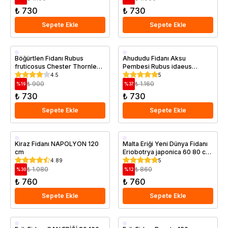
₺ 730
₺ 730
Sepete Ekle
Sepete Ekle
Saksıda
Saksıda
Böğürtlen Fidanı Rubus
Ahududu Fidanı Aksu
fruticosus Chester Thornless
Pembesi Rubus idaeus
60 80 cm Saksıda
Saksıda
4.5
5
₺ 900
₺ 1.160
%
19
%
37
₺ 730
₺ 730
Sepete Ekle
Sepete Ekle
Aşılı
Aşılı
Kiraz Fidanı NAPOLYON 120
Malta Eriği Yeni Dünya Fidanı
cm
Eriobotrya japonica 60 80 cm
Geççi
Saksıda
Saksıda
4.89
5
Saksıda
₺ 1.080
₺ 860
%
30
%
12
₺ 760
₺ 760
Sepete Ekle
Sepete Ekle
Aşılı
Aşılı