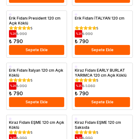
Aşılı
Aşılı
Erik Fidanı President 120 cm
Erik Fidanı İTALYAN 120 cm
Açık Köklü
Geççi
Erkenci
5
5
Saksıda
₺ 990
₺ 990
%
20
%
20
₺ 790
₺ 790
Sepete Ekle
Sepete Ekle
Aşılı
Aşılı
Erik Fidanı İtalyan 120 cm Açık
Kiraz Fidanı EARLY BURLAT
Köklü
YARIMCA 120 cm Açık Köklü
Erkenci
Erkenci
5
5
₺ 990
₺ 1.060
%
20
%
25
₺ 790
₺ 790
Sepete Ekle
Sepete Ekle
Aşılı
Aşılı
Kiraz Fidanı EŞME 120 cm Açık
Kiraz Fidanı EŞME 120 cm
Köklü
Saksıda
Erkenci
Erkenci
5
5
Saksıda
₺ 990
₺ 990
%
20
%
20