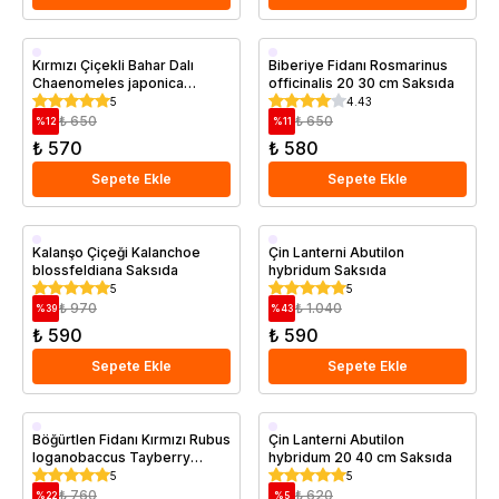
Saksıda
Saksıda
Kırmızı Çiçekli Bahar Dalı
Biberiye Fidanı Rosmarinus
Chaenomeles japonica
officinalis 20 30 cm Saksıda
Sargentii 20 40 cm Saksıda
5
4.43
₺ 650
₺ 650
%
12
%
11
₺ 570
₺ 580
Sepete Ekle
Sepete Ekle
Saksıda
Saksıda
Kalanşo Çiçeği Kalanchoe
Çin Lanterni Abutilon
blossfeldiana Saksıda
hybridum Saksıda
5
5
₺ 970
₺ 1.040
%
39
%
43
₺ 590
₺ 590
Sepete Ekle
Sepete Ekle
Saksıda
Saksıda
Böğürtlen Fidanı Kırmızı Rubus
Çin Lanterni Abutilon
loganobaccus Tayberry
hybridum 20 40 cm Saksıda
Loganberry Saksıda
5
5
₺ 760
₺ 620
%
22
%
5