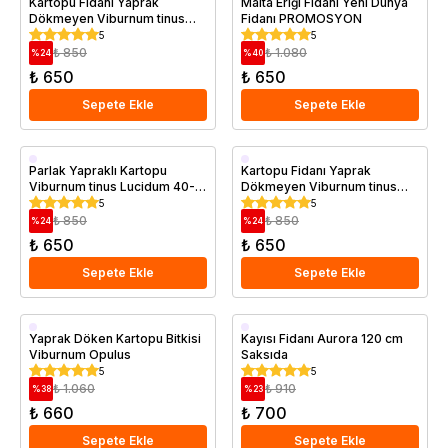
Kartopu Fidanı Yaprak
Malta Eriği Fidanı Yeni Dünya
Dökmeyen Viburnum tinus
Fidanı PROMOSYON
Eve Price 60 80 cm Saksıda
5
5
₺ 850
₺ 1.080
%
24
%
40
₺ 650
₺ 650
Sepete Ekle
Sepete Ekle
Saksıda
Saksıda
Parlak Yapraklı Kartopu
Kartopu Fidanı Yaprak
Viburnum tinus Lucidum 40-
Dökmeyen Viburnum tinus
60 cm Saksıda
Eve Price 60 80 cm
5
5
₺ 850
₺ 850
%
24
%
24
₺ 650
₺ 650
Sepete Ekle
Sepete Ekle
Saksıda
Aşılı
Yaprak Döken Kartopu Bitkisi
Kayısı Fidanı Aurora 120 cm
Viburnum Opulus
Saksıda
Erkenci
5
5
Saksıda
₺ 1.060
₺ 910
%
38
%
23
₺ 660
₺ 700
Sepete Ekle
Sepete Ekle