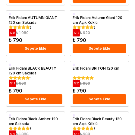
Aşılı
Aşılı
Erik Fidanı AUTUMN GİANT
Erik Fidanı Autumn Giant 120
120 cm Saksıda
cm Açık Köklü
Geççi
Geççi
5
5
Saksıda
₺ 1.080
₺ 920
%
27
%
14
₺ 790
₺ 790
Sepete Ekle
Sepete Ekle
Aşılı
Aşılı
Erik Fidanı BLACK BEAUTY
Erik Fidanı BRITON 120 cm
120 cm Saksıda
Saksıda
Saksıda
5
5
₺ 900
₺ 990
%
12
%
20
₺ 790
₺ 790
Sepete Ekle
Sepete Ekle
Aşılı
Aşılı
Erik Fidanı Black Amber 120
Erik Fidanı Black Beauty 120
cm Saksıda
cm Açık Köklü
Saksıda
5
5
₺ 1.080
₺ 900
%
27
%
12