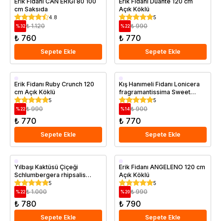
Erik Fidanı CAN ERİĞİ 80 100
Erik Fidanı Duante 120 cm
cm Saksıda
Açık Köklü
Saksıda
4.8
5
₺ 1.120
₺ 990
%
32
%
22
₺ 760
₺ 770
Sepete Ekle
Sepete Ekle
Aşılı
Saksıda
Erik Fidanı Ruby Crunch 120
Kış Hanımeli Fidanı Lonicera
cm Açık Köklü
fragramantissima Sweet
Geççi
Saksıda
5
5
₺ 990
₺ 900
%
22
%
14
₺ 770
₺ 770
Sepete Ekle
Sepete Ekle
Saksıda
Aşılı
Yılbaşı Kaktüsü Çiçeği
Erik Fidanı ANGELENO 120 cm
Schlumbergera rhipsalis
Açık Köklü
Geççi
Saksıda
5
5
₺ 1.000
₺ 990
%
22
%
20
₺ 780
₺ 790
Sepete Ekle
Sepete Ekle