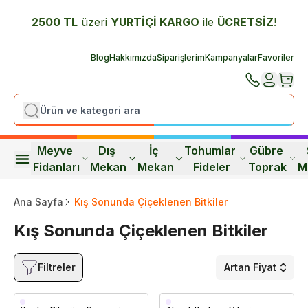
2500 TL
üzeri
YURTİÇİ K
ARGO
ile
ÜCRETSİZ
!
Blog
Hakkımızda
Siparişlerim
Kampanyalar
Favoriler
Meyve 
Dış 
İç 
Tohumlar 
Gübre 
Fidanları
Mekan
Mekan
Fideler
Toprak
M
Ana Sayfa
Kış Sonunda Çiçeklenen Bitkiler
Kış Sonunda Çiçeklenen Bitkiler
Filtreler
Artan Fiyat
Saksıda
Saksıda