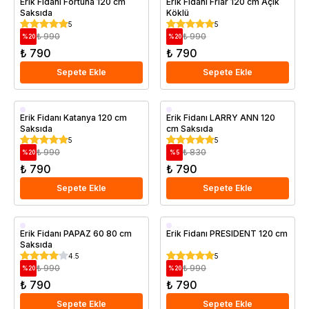
Erik Fidanı Fortuna 120 cm
Erik Fidanı Friar 120 cm Açık
Saksıda
Köklü
Geççi
Geççi
5
5
Saksıda
₺ 990
₺ 990
%
20
%
20
₺ 790
₺ 790
Sepete Ekle
Sepete Ekle
Aşılı
Aşılı
Erik Fidanı Katanya 120 cm
Erik Fidanı LARRY ANN 120
Saksıda
cm Saksıda
Saksıda
Geççi
5
5
Saksıda
₺ 990
₺ 830
%
20
%
5
₺ 790
₺ 790
Sepete Ekle
Sepete Ekle
Aşılı
Aşılı
Erik Fidanı PAPAZ 60 80 cm
Erik Fidanı PRESIDENT 120 cm
Saksıda
Erkenci
Geççi
4.5
5
Saksıda
Saksıda
₺ 990
₺ 990
%
20
%
20
₺ 790
₺ 790
Sepete Ekle
Sepete Ekle