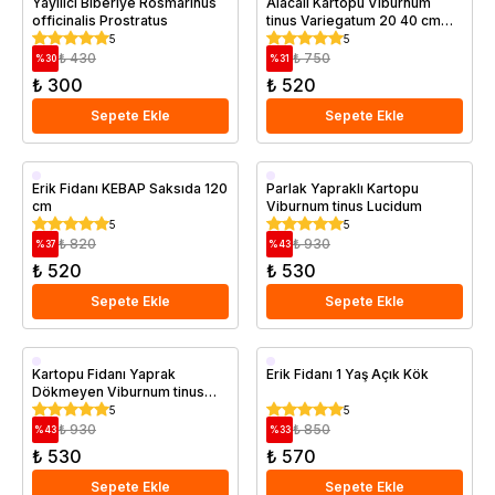
Yayılıcı Biberiye Rosmarinus
Alacalı Kartopu Viburnum
officinalis Prostratus
tinus Variegatum 20 40 cm
Saksıda
5
5
₺ 430
₺ 750
%
30
%
31
₺ 300
₺ 520
Sepete Ekle
Sepete Ekle
Saksıda
Saksıda
Erik Fidanı KEBAP Saksıda 120
Parlak Yapraklı Kartopu
cm
Viburnum tinus Lucidum
Erkenci
5
5
Aşılı
₺ 820
₺ 930
%
37
%
43
₺ 520
₺ 530
Sepete Ekle
Sepete Ekle
Saksıda
Aşılı
Kartopu Fidanı Yaprak
Erik Fidanı 1 Yaş Açık Kök
Dökmeyen Viburnum tinus
Eve Price 20 40 cm Saksıda
5
5
₺ 930
₺ 850
%
43
%
33
₺ 530
₺ 570
Sepete Ekle
Sepete Ekle