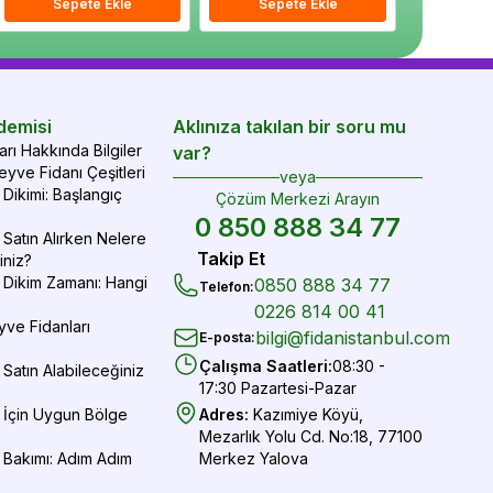
epete Ekle
Sepete Ekle
Sepete Ekle
Sepete Ekle
Sepete Ekle
Sepe
demisi
Aklınıza takılan bir soru mu
rı Hakkında Bilgiler
var?
yve Fidanı Çeşitleri
veya
Dikimi: Başlangıç
Çözüm Merkezi Arayın
0 850 888 34 77
Satın Alırken Nelere
Takip Et
iniz?
 Dikim Zamanı: Hangi
0850 888 34 77
Telefon
:
0226 814 00 41
yve Fidanları
bilgi@fidanistanbul.com
E-posta
:
Çalışma Saatleri
:
08:30 -
Satın Alabileceğiniz
17:30 Pazartesi-Pazar
 İçin Uygun Bölge
Adres
:
Kazımiye Köyü,
Mezarlık Yolu Cd. No:18, 77100
 Bakımı: Adım Adım
Merkez Yalova