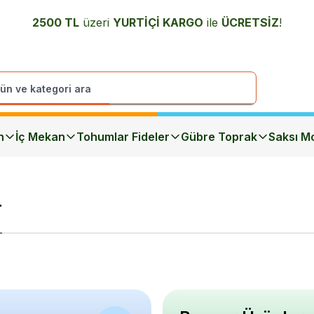
2500 TL
üzeri
YURTİÇİ K
ARGO
ile
ÜCRETSİZ
!
n
İç Mekan
Tohumlar Fideler
Gübre Toprak
Saksı Mo
r