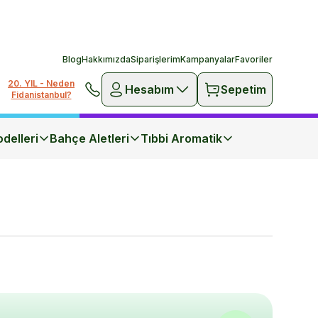
Blog
Hakkımızda
Siparişlerim
Kampanyalar
Favoriler
20. YIL - Neden
Hesabım
Sepetim
Fidanistanbul?
delleri
Bahçe Aletleri
Tıbbi Aromatik