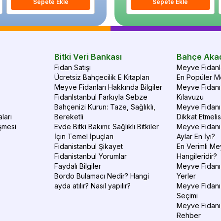
Sepete Ekle
Sepete Ekle
Sepete Ekle
S
Bitki Veri Bankası
Bahçe Aka
Fidan Satışı
Meyve Fidanla
Ücretsiz Bahçecilik E Kitapları
En Popüler Me
Meyve Fidanları Hakkında Bilgiler
Meyve Fidanı 
FidanIstanbul Farkıyla Sebze
Kılavuzu
Bahçenizi Kurun: Taze, Sağlıklı,
Meyve Fidanı 
ları
Bereketli
Dikkat Etmelis
şmesi
Evde Bitki Bakımı: Sağlıklı Bitkiler
Meyve Fidanı
İçin Temel İpuçları
Aylar En İyi?
Fidanistanbul Şikayet
En Verimli Me
Fidanistanbul Yorumlar
Hangileridir?
Faydalı Bilgiler
Meyve Fidanı 
Bordo Bulamacı Nedir? Hangi
Yerler
ayda atılır? Nasıl yapılır?
Meyve Fidanı
Seçimi
Meyve Fidanı
Rehber