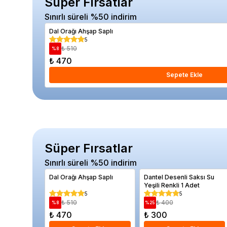
Süper Fırsatlar
Sınırlı süreli %50 indirim
Dal Orağı Ahşap Saplı
5
₺ 510
%
8
₺ 470
Sepete Ekle
Süper Fırsatlar
Sınırlı süreli %50 indirim
Dal Orağı Ahşap Saplı
Dantel Desenli Saksı Su
Yeşili Renkli 1 Adet
5
5
₺ 510
₺ 400
%
8
%
25
₺ 470
₺ 300