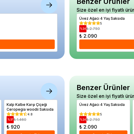
Benzer Ürünler
Size özel en iyi fiyatlı ürü
Dantel Desenli Saksı Su Yeşili Renkli 1 Ade
Üvez Ağacı 4 Yaş Saksıda
5
5
₺ 400
₺ 2.750
%
25
%
24
₺ 300
₺ 2.090
Se
Benzer Ürünler
Size özel en iyi fiyatlı ürü
Kalp Kalbe Karşı Çiçeği
Fırça Çalısı Callistemon
Üvez Ağacı 4 Yaş Saksıda
Ayva Fid
Ceropegia woodii Saksıda
citrinus Splendens 20 40
Saksıda
cm
4.8
5
5
₺ 1.460
₺ 590
₺ 2.750
₺ 2.
%
37
%
12
%
24
%
22
₺ 920
₺ 520
₺ 2.090
₺ 1.78