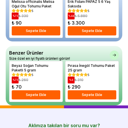
Melissa officinalis Melisa
Erik Fidanı PAPAZ 5 6 Yaş
Fa
Oğul Otu Tohumu Paket
Saksıda
Sı
5
5
₺ 330
₺ 5.880
%
73
%
44
%
₺ 90
₺ 3.300
₺
Sepete Ekle
Sepete Ekle
Benzer Ürünler
Size özel en iyi fiyatlı ürünleri görün!
Beyaz Soğan Tohumu
Pırasa İnegöl Tohumu Paket
Paketli 5 gram
25 gram
5
5
₺ 260
₺ 310
%
73
%
6
₺ 70
₺ 290
Sepete Ekle
Sepete Ekle
Aklınıza takılan bir soru mu var?