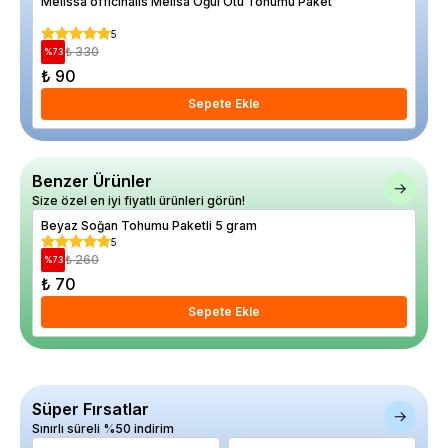
Melissa officinalis Melisa Oğul Otu Tohumu Paket
Eri
5
₺ 330
%
73
%
44
₺ 90
₺ 
Sepete Ekle
Benzer Ürünler
Size özel en iyi fiyatlı ürünleri görün!
Beyaz Soğan Tohumu Paketli 5 gram
Pır
5
₺ 260
%
73
%
6
₺ 70
₺ 
Sepete Ekle
Süper Fırsatlar
Sınırlı süreli %50 indirim