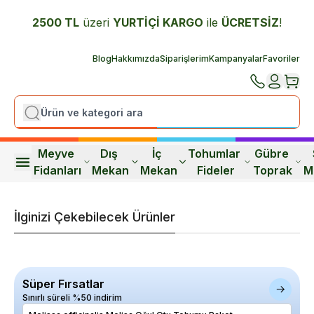
2500 TL
üzeri
YURTİÇİ K
ARGO
ile
ÜCRETSİZ
!
Blog
Hakkımızda
Siparişlerim
Kampanyalar
Favoriler
Meyve 
Dış 
İç 
Tohumlar 
Gübre 
Fidanları
Mekan
Mekan
Fideler
Toprak
M
İlginizi Çekebilecek Ürünler
Süper Fırsatlar
Sınırlı süreli %50 indirim