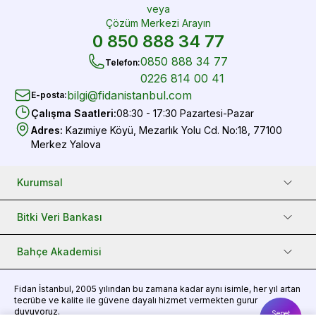
veya
Çözüm Merkezi Arayın
0 850 888 34 77
0850 888 34 77
Telefon
:
0226 814 00 41
bilgi@fidanistanbul.com
E-posta
:
Çalışma Saatleri
:
08:30 - 17:30 Pazartesi-Pazar
Adres
:
Kazımiye Köyü, Mezarlık Yolu Cd. No:18, 77100
Merkez Yalova
Kurumsal
Bitki Veri Bankası
Bahçe Akademisi
Fidan
İstanbul, 2005 yılından bu zamana kadar aynı isimle, her yıl artan
tecrübe ve kalite ile güvene dayalı hizmet vermekten gurur
duyuyoruz.
Sepet