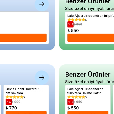
Benzer Ürünler
Size özel en iyi fiyatlı ürü
Kayısı Fidanı Vitillo 80 100 cm Açık köklü
Lale Ağacı Liriodendron tulipif
5
5
₺ 1.260
₺ 650
%
44
%
15
₺ 700
₺ 550
Se
Benzer Ürünler
Size özel en iyi fiyatlı ürü
Ceviz Fidanı Howard 60
Badem Fidanı NİLTİNSKİ
Lale Ağacı Liriodendron
Greyfurt 
cm Saksıda
tulipifera Dikime Hazır
paradisi
Saksıda
5
5
5
₺ 990
₺ 910
₺ 650
₺ 1.
%
22
%
15
%
15
%
21
₺ 770
₺ 770
₺ 550
₺ 1.35