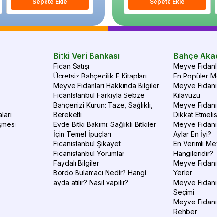
Sepete Ekle
Sepete Ekle
Sepete Ekle
S
Bitki Veri Bankası
Bahçe Aka
Fidan Satışı
Meyve Fidanla
Ücretsiz Bahçecilik E Kitapları
En Popüler Me
Meyve Fidanları Hakkında Bilgiler
Meyve Fidanı 
FidanIstanbul Farkıyla Sebze
Kılavuzu
Bahçenizi Kurun: Taze, Sağlıklı,
Meyve Fidanı 
ları
Bereketli
Dikkat Etmelis
şmesi
Evde Bitki Bakımı: Sağlıklı Bitkiler
Meyve Fidanı
İçin Temel İpuçları
Aylar En İyi?
Fidanistanbul Şikayet
En Verimli Me
Fidanistanbul Yorumlar
Hangileridir?
Faydalı Bilgiler
Meyve Fidanı 
Bordo Bulamacı Nedir? Hangi
Yerler
ayda atılır? Nasıl yapılır?
Meyve Fidanı
Seçimi
Meyve Fidanı
Rehber