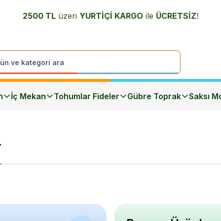
2500 TL
üzeri
YURTİÇİ K
ARGO
ile
ÜCRETSİZ
!
n
İç Mekan
Tohumlar Fideler
Gübre Toprak
Saksı Mo
r