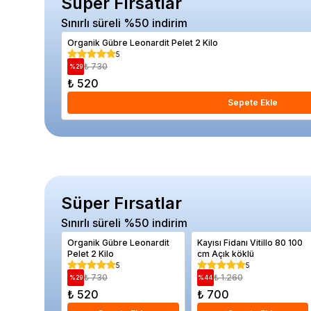
Süper Fırsatlar
Sınırlı süreli %50 indirim
Organik Gübre Leonardit Pelet 2 Kilo
5
₺ 730
%
29
₺ 520
Sepete Ekle
Süper Fırsatlar
Sınırlı süreli %50 indirim
Organik Gübre Leonardit
Kayısı Fidanı Vitillo 80 100
Pelet 2 Kilo
cm Açık köklü
5
5
₺ 730
₺ 1.260
%
29
%
44
₺ 520
₺ 700