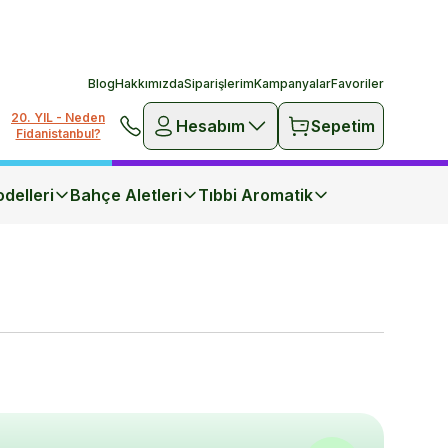
Blog
Hakkımızda
Siparişlerim
Kampanyalar
Favoriler
20. YIL - Neden
Hesabım
Sepetim
Fidanistanbul?
delleri
Bahçe Aletleri
Tıbbi Aromatik