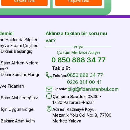
epete Ekle
Sepete Ekle
Sepete Ekle
Sepete Ekle
Sepete Ekle
Sepe
demisi
Aklınıza takılan bir soru mu
rı Hakkında Bilgiler
var?
yve Fidanı Çeşitleri
veya
Dikimi: Başlangıç
Çözüm Merkezi Arayın
0 850 888 34 77
Satın Alırken Nelere
Takip Et
iniz?
 Dikim Zamanı: Hangi
0850 888 34 77
Telefon
:
0226 814 00 41
yve Fidanları
bilgi@fidanistanbul.com
E-posta
:
Çalışma Saatleri
:
08:30 -
Satın Alabileceğiniz
17:30 Pazartesi-Pazar
 İçin Uygun Bölge
Adres
:
Kazımiye Köyü,
Mezarlık Yolu Cd. No:18, 77100
 Bakımı: Adım Adım
Merkez Yalova