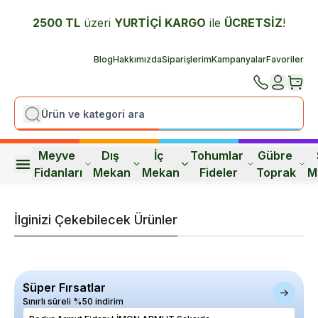
2500 TL
üzeri
YURTİÇİ K
ARGO
ile
ÜCRETSİZ
!
Blog
Hakkımızda
Siparişlerim
Kampanyalar
Favoriler
Meyve 
Dış 
İç 
Tohumlar 
Gübre 
Fidanları
Mekan
Mekan
Fideler
Toprak
M
İlginizi Çekebilecek Ürünler
Süper Fırsatlar
Sınırlı süreli %50 indirim