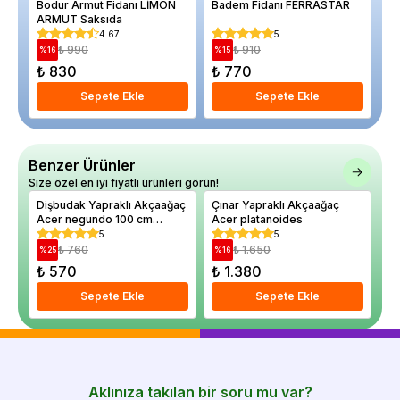
Bodur Armut Fidanı LİMON
Badem Fidanı FERRASTAR
Ce
ARMUT Saksıda
cm
4.67
5
₺ 990
₺ 910
%
16
%
15
%
₺ 830
₺ 770
₺
Sepete Ekle
Sepete Ekle
Benzer Ürünler
Size özel en iyi fiyatlı ürünleri görün!
Dişbudak Yapraklı Akçaağaç
Çınar Yapraklı Akçaağaç
Kı
Acer negundo 100 cm
Acer platanoides
Ac
Saksıda
15
5
5
₺ 760
₺ 1.650
%
25
%
16
%
₺ 570
₺ 1.380
₺
Sepete Ekle
Sepete Ekle
Aklınıza takılan bir soru mu var?