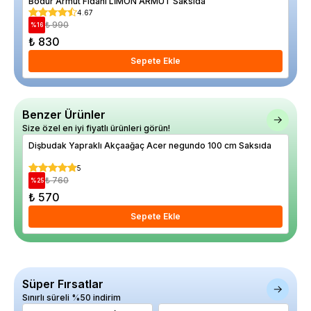
Bodur Armut Fidanı LİMON ARMUT Saksıda
Bad
4.67
₺ 990
%
16
%
15
₺ 830
₺ 
Sepete Ekle
Benzer Ürünler
Size özel en iyi fiyatlı ürünleri görün!
Dişbudak Yapraklı Akçaağaç Acer negundo 100 cm Saksıda
Çın
5
₺ 760
%
25
%
16
₺ 570
₺ 
Sepete Ekle
Süper Fırsatlar
Sınırlı süreli %50 indirim