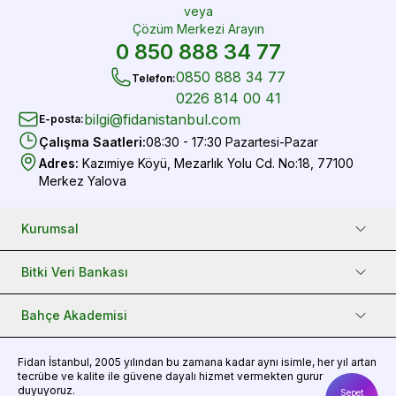
veya
Çözüm Merkezi Arayın
0 850 888 34 77
0850 888 34 77
Telefon
:
0226 814 00 41
bilgi@fidanistanbul.com
E-posta
:
Çalışma Saatleri
:
08:30 - 17:30 Pazartesi-Pazar
Adres
:
Kazımiye Köyü, Mezarlık Yolu Cd. No:18, 77100
Merkez Yalova
Kurumsal
Bitki Veri Bankası
Bahçe Akademisi
Fidan
İstanbul, 2005 yılından bu zamana kadar aynı isimle, her yıl artan
tecrübe ve kalite ile güvene dayalı hizmet vermekten gurur
duyuyoruz.
Sepet