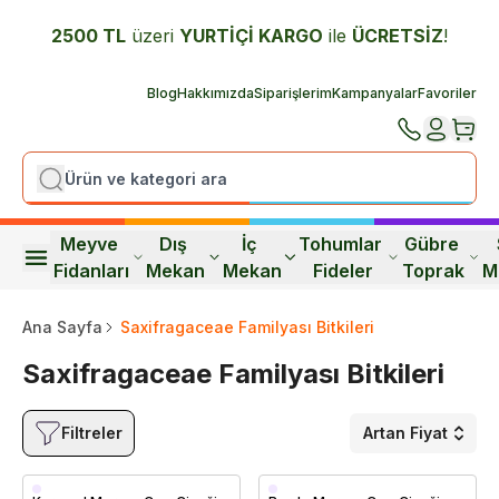
2500 TL
üzeri
YURTİÇİ K
ARGO
ile
ÜCRETSİZ
!
Blog
Hakkımızda
Siparişlerim
Kampanyalar
Favoriler
Meyve 
Dış 
İç 
Tohumlar 
Gübre 
Fidanları
Mekan
Mekan
Fideler
Toprak
M
Ana Sayfa
Saxifragaceae Familyası Bitkileri
Saxifragaceae Familyası Bitkileri
Filtreler
Artan Fiyat
Saksıda
Saksıda