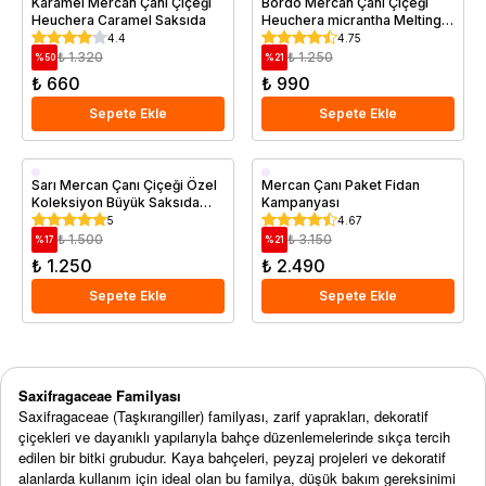
Karamel Mercan Çanı Çiçeği
Bordo Mercan Çanı Çiçeği
Heuchera Caramel Saksıda
Heuchera micrantha Melting
Fire Saksıda
4.4
4.75
₺ 1.320
₺ 1.250
%
50
%
21
₺ 660
₺ 990
Sepete Ekle
Sepete Ekle
Saksıda
Saksıda
Sarı Mercan Çanı Çiçeği Özel
Mercan Çanı Paket Fidan
Koleksiyon Büyük Saksıda
Kampanyası
Heuchera Lemon Chiffon
5
4.67
₺ 1.500
₺ 3.150
%
17
%
21
₺ 1.250
₺ 2.490
Sepete Ekle
Sepete Ekle
Saxifragaceae Familyası
Saxifragaceae (Taşkırangiller) familyası, zarif yaprakları, dekoratif
çiçekleri ve dayanıklı yapılarıyla bahçe düzenlemelerinde sıkça tercih
edilen bir bitki grubudur. Kaya bahçeleri, peyzaj projeleri ve dekoratif
alanlarda kullanım için ideal olan bu familya, düşük bakım gereksinimi