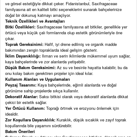
ve görsel estetiğiyle dikkat çeker. Fidanistanbul, Saxifragaceae
familyasına ait en kaliteli bitki seçeneklerini sunarak bahçelerinize
doğal bir dokunuş katmayı amaçlıyor.
Teknik Özellikleri ve Avantajları
Bitki Özellikleri:
Saxifragaceae familyasına ait bitkiler, genellikle yer
örtücü veya küçük çalı formlarında olup estetik görünümleriyle öne
çıkar.
Toprak Gereksinimi:
Hafif, iyi drene edilmiş ve organik madde
bakımından zengin topraklarda ideal gelişim gösterir.
İklim Dayanıklılığı:
Ilıman ve serin iklimlerde mükemmel uyum sağlar,
kaya bahçelerinde ve zor alanlarda yetişebilir.
Düşük Bakım Gereksinimi:
Az su ve besinle hayatta kalabilir, bu da
onu kolay bakım gerektiren projeler için ideal kılar.
Kullanım Alanları ve Uygulamaları
Peyzaj Tasarımı:
Kaya bahçelerinde, eğimli alanlarda ve doğal
görünüme sahip projelerde sıkça kullanılır.
Dekoratif Alanlar:
Saksı bitkisi olarak veya dekoratif alanlarda dikkat
çekici bir estetik sağlar.
Yer Örtücü Kullanım:
Toprağı örtmek ve erozyonu önlemek için
idealdir.
Zor Koşullara Dayanıklılık:
Kuraklık, düşük sıcaklık ve zayıf toprak
koşullarında bile yaşamını sürdürebilir.
Bakım Önerileri