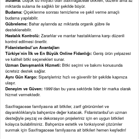
Sulama:
Düşük su ihtiyacı olan Saxifragaceae bitkileri, düzenli ama az
miktarda sulama ile sağlıklı bir şekilde büyür.
Budama:
Çiçeklenme sonrası temizleme ve şekil verme amaçlı
budama yapılabilir.
Gübreleme:
Bahar aylarında az miktarda organik gübre ile
desteklenebilir.
Hastalık Kontrolü:
Zararlılar ve mantar hastalıklarına karşı düzenli
kontrol edilmesi önerilir.
Fidanistanbul’un Avantajları
Türkiye’nin İlk ve En Büyük Online Fidanlığı:
Geniş ürün yelpazesi
ve kaliteli bitki seçenekleri sunar.
Uzman Danışmanlık Hizmeti:
Bitki seçimi ve bakımı konusunda
ücretsiz destek sağlar.
Aynı Gün Kargo:
Siparişleriniz hızlı ve güvenilir bir şekilde kapınıza
ulaşır.
Deneyim ve Güven:
1999’dan bu yana sektörde lider bir marka olarak
hizmet vermektedir.
Saxifragaceae familyasına ait bitkiler, zarif görünümleri ve
dayanıklılıklarıyla bahçenize değer katacak. Fidanistanbul’un uzman
desteğiyle peyzaj ve dekorasyon projeleriniz için en uygun bitkileri
kolayca bulabilirsiniz. Bahçenize estetik ve fonksiyonel çözümler
sunmak için Saxifragaceae familyasına ait bitkileri hemen keşfedin!