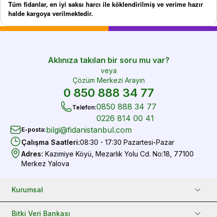
Tüm fidanlar, en iyi saksı harcı ile köklendirilmiş ve verime hazır
halde kargoya verilmektedir.
Aklınıza takılan bir soru mu var?
veya
Çözüm Merkezi Arayın
0 850 888 34 77
0850 888 34 77
Telefon
:
0226 814 00 41
bilgi@fidanistanbul.com
E-posta
:
Çalışma Saatleri
:
08:30 - 17:30 Pazartesi-Pazar
Adres
:
Kazımiye Köyü, Mezarlık Yolu Cd. No:18, 77100
Merkez Yalova
Kurumsal
Bitki Veri Bankası