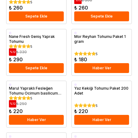
₺ 300
%
13
5
₺ 260
₺ 260
Sepete Ekle
Sepete Ekle
Nane Fresh Geniş Yaprak
Mor Reyhan Tohumu Paket 1
Tohumu
gram
5
₺ 330
%
12
5
₺ 290
₺ 180
Sepete Ekle
Haber Ver
Marul Yapraklı Fesleğen
Yaz Kekiği Tohumu Paket 200
Tohumu Ocimum basilicum
Adet
Crispum
5
₺ 250
%
12
5
₺ 220
₺ 220
Haber Ver
Haber Ver