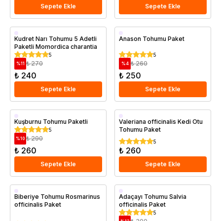
Sepete Ekle
Sepete Ekle
Kudret Narı Tohumu 5 Adetli
Anason Tohumu Paket
Paketli Momordica charantia
5
5
₺ 270
₺ 260
%
11
%
4
₺ 240
₺ 250
Sepete Ekle
Sepete Ekle
Kuşburnu Tohumu Paketli
Valeriana officinalis Kedi Otu
Tohumu Paket
5
₺ 290
%
10
5
₺ 260
₺ 260
Sepete Ekle
Sepete Ekle
Biberiye Tohumu Rosmarinus
Adaçayı Tohumu Salvia
officinalis Paket
officinalis Paket
5