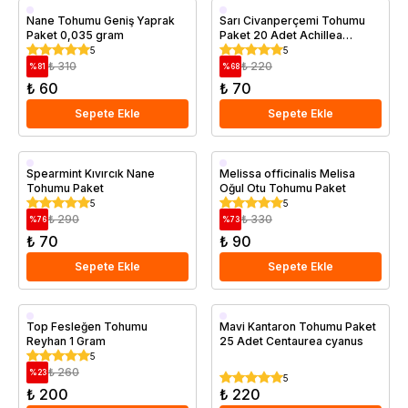
Nane Tohumu Geniş Yaprak
Sarı Civanperçemi Tohumu
Paket 0,035 gram
Paket 20 Adet Achillea
filipendulina
5
5
₺ 310
₺ 220
%
81
%
68
₺ 60
₺ 70
Sepete Ekle
Sepete Ekle
Spearmint Kıvırcık Nane
Melissa officinalis Melisa
Tohumu Paket
Oğul Otu Tohumu Paket
5
5
₺ 290
₺ 330
%
76
%
73
₺ 70
₺ 90
Sepete Ekle
Sepete Ekle
Top Fesleğen Tohumu
Mavi Kantaron Tohumu Paket
Reyhan 1 Gram
25 Adet Centaurea cyanus
5
₺ 260
%
23
5
₺ 200
₺ 220