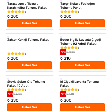
Taraxacum officinale
Tarçın Kokulu Fesleğen
Karahindiba Tohumu Paket
Tohumu Paket
5
5
₺ 260
₺ 260
Haber Ver
Haber Ver
Zahter Kekiği Tohumu Paket
Bodur İngiliz Lavanta Çiçeği
Tohumu 92 Adetli Paketli
5
₺ 380
%
18
5
₺ 260
₺ 310
Haber Ver
Haber Ver
Stevia Şeker Otu Tohumu
İri Çiçekli Lavanta Tohumu
Paket 40 Adet
Paket
5
5
₺ 460
₺ 510
%
28
%
29
₺ 330
₺ 360
Haber Ver
Haber Ver