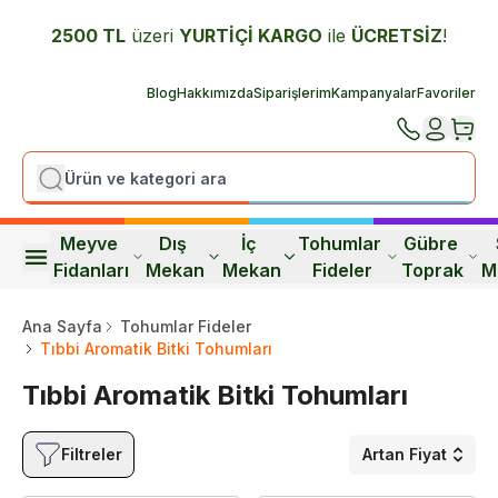
2500 TL
üzeri
YURTİÇİ K
ARGO
ile
ÜCRETSİZ
!
Blog
Hakkımızda
Siparişlerim
Kampanyalar
Favoriler
Meyve 
Dış 
İç 
Tohumlar 
Gübre 
Fidanları
Mekan
Mekan
Fideler
Toprak
M
Ana Sayfa
Tohumlar Fideler
Tıbbi Aromatik Bitki Tohumları
Tıbbi Aromatik Bitki Tohumları
Filtreler
Artan Fiyat