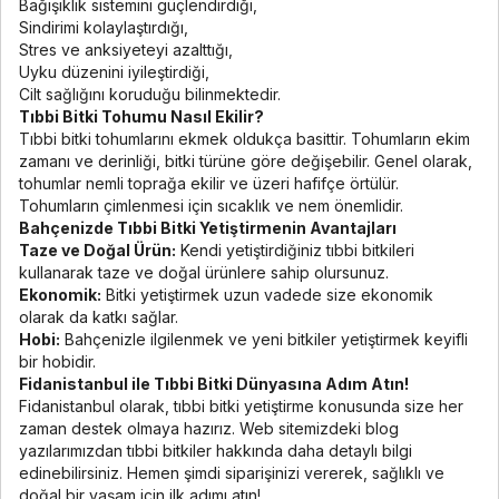
Bağışıklık sistemini güçlendirdiği,
Sindirimi kolaylaştırdığı,
Stres ve anksiyeteyi azalttığı,
Uyku düzenini iyileştirdiği,
Cilt sağlığını koruduğu bilinmektedir.
Tıbbi Bitki Tohumu Nasıl Ekilir?
Tıbbi bitki tohumlarını ekmek oldukça basittir. Tohumların ekim
zamanı ve derinliği, bitki türüne göre değişebilir. Genel olarak,
tohumlar nemli toprağa ekilir ve üzeri hafifçe örtülür.
Tohumların çimlenmesi için sıcaklık ve nem önemlidir.
Bahçenizde Tıbbi Bitki Yetiştirmenin Avantajları
Taze ve Doğal Ürün:
Kendi yetiştirdiğiniz tıbbi bitkileri
kullanarak taze ve doğal ürünlere sahip olursunuz.
Ekonomik:
Bitki yetiştirmek uzun vadede size ekonomik
olarak da katkı sağlar.
Hobi:
Bahçenizle ilgilenmek ve yeni bitkiler yetiştirmek keyifli
bir hobidir.
Fidanistanbul ile Tıbbi Bitki Dünyasına Adım Atın!
Fidanistanbul olarak, tıbbi bitki yetiştirme konusunda size her
zaman destek olmaya hazırız. Web sitemizdeki blog
yazılarımızdan tıbbi bitkiler hakkında daha detaylı bilgi
edinebilirsiniz. Hemen şimdi siparişinizi vererek, sağlıklı ve
doğal bir yaşam için ilk adımı atın!