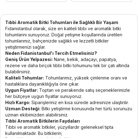
Tıbbi Aromatik Bitki Tohumları ile Sağlıklı Bir Yaşam
Fidanistanbul olarak, size en kaliteli tıbbi ve aromatik bitki
tohumlarını sunuyoruz. Doğal yetişme koşullarında üretilen
tohumlarımız, bahçenizde sağlıklı ve lezzetli bitkiler
yetiştirmenizi sağlar.
Neden Fidanistanbul'ı Tercih Etmelisiniz?
Geniş Ürün Yelpazesi:
Nane, kekik, adaçayı, papatya,
rezene ve daha birçok tıbbi bitki tohumunu tek bir çatı altında
bulabilirsiniz.
Kaliteli Tohumlar:
Tohumlarımız, yüksek çimlenme oranı ve
hastalıklara dayanıklılığıyla öne çıkar.
Uygun Fiyatlar:
Toptan ve perakende satış seçeneklerimizle
her bütçeye uygun fiyatlar sunuyoruz.
Hızlı Kargo:
Siparişleriniz en kısa sürede adresinize ulaştırılır.
Uzman Desteği:
Bitki yetiştirme konusunda her türlü sorunuzu
uzman ekibimizden alabilirsiniz.
Tıbbi Aromatik Bitkilerin Faydaları
Tıbbi ve aromatik bitkiler, yüzyıllardır geleneksel tıpta
kullanılmaktadır. Bu bitkilerin;