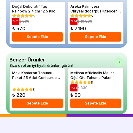
Doğal Dekoratif Taş
Areka Palmiyesi
De
Rainbow 2 4 cm 12.5 Kilo
Chrysalidocarpus lutescens
100 cm Saksıda
5
5
₺ 830
₺ 10.890
%
31
%
34
%
₺ 570
₺ 7.190
₺
Sepete Ekle
Sepete Ekle
Benzer Ürünler
Size özel en iyi fiyatlı ürünleri görün!
Mavi Kantaron Tohumu
Melissa officinalis Melisa
Sa
Paket 25 Adet Centaurea
Oğul Otu Tohumu Paket
Pa
cyanus
fi
5
₺ 330
%
73
%
5
₺ 220
₺ 90
₺
Sepete Ekle
Sepete Ekle