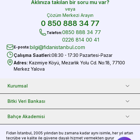
Aklınıza takılan bir soru mu var?
veya
Çözüm Merkezi Arayın
0 850 888 34 77
0850 888 34 77
Telefon
:
0226 814 00 41
bilgi@fidanistanbul.com
E-posta
:
Çalışma Saatleri
:
08:30 - 17:30 Pazartesi-Pazar
Adres
:
Kazımiye Köyü, Mezarlık Yolu Cd. No:18, 77100
Merkez Yalova
Kurumsal
Bitki Veri Bankası
Bahçe Akademisi
Fidan
İstanbul, 2005 yılından bu zamana kadar aynı isimle, her yıl artan
tecrübe ve kalite ile güvene dayalı hizmet vermekten gurur