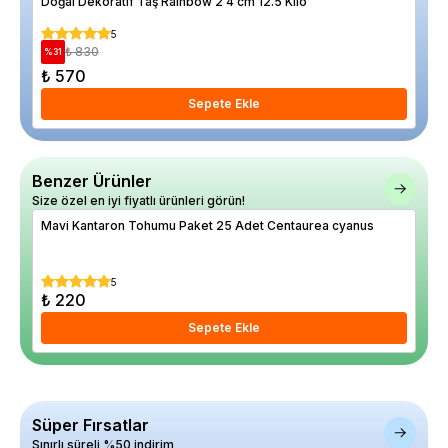
Doğal Dekoratif Taş Rainbow 2 4 cm 12.5 Kilo
Are
5
₺ 830
%
31
%
34
₺ 570
₺ 7
Sepete Ekle
Benzer Ürünler
Size özel en iyi fiyatlı ürünleri görün!
Mavi Kantaron Tohumu Paket 25 Adet Centaurea cyanus
Mel
%
73
5
₺ 220
₺ 
Sepete Ekle
Süper Fırsatlar
Sınırlı süreli %50 indirim