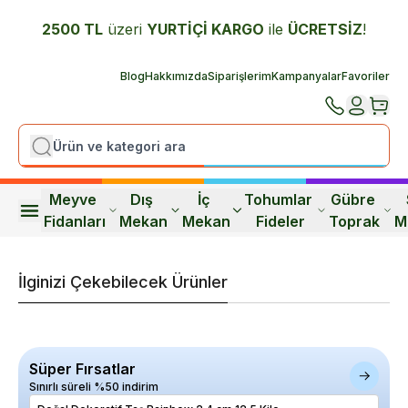
2500 TL
üzeri
YURTİÇİ K
ARGO
ile
ÜCRETSİZ
!
Blog
Hakkımızda
Siparişlerim
Kampanyalar
Favoriler
Meyve 
Dış 
İç 
Tohumlar 
Gübre 
Fidanları
Mekan
Mekan
Fideler
Toprak
M
İlginizi Çekebilecek Ürünler
Süper Fırsatlar
Sınırlı süreli %50 indirim