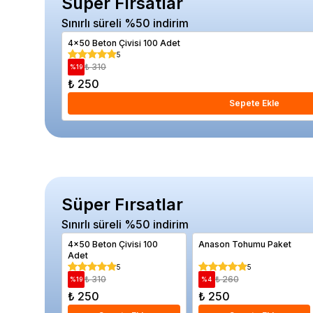
Süper Fırsatlar
Sınırlı süreli %50 indirim
4x50 Beton Çivisi 100 Adet
5
₺ 310
%
19
₺ 250
Sepete Ekle
Süper Fırsatlar
Sınırlı süreli %50 indirim
4x50 Beton Çivisi 100
Anason Tohumu Paket
Adet
5
5
₺ 310
₺ 260
%
19
%
4
₺ 250
₺ 250