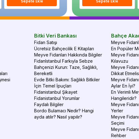
Sepete Ekle
Sepete Ekle
Sepete Ekle
S
Bitki Veri Bankası
Bahçe Aka
Fidan Satışı
Meyve Fidanla
Ücretsiz Bahçecilik E Kitapları
En Popüler Me
Meyve Fidanları Hakkında Bilgiler
Meyve Fidanı 
FidanIstanbul Farkıyla Sebze
Kılavuzu
Bahçenizi Kurun: Taze, Sağlıklı,
Meyve Fidanı 
ları
Bereketli
Dikkat Etmelis
şmesi
Evde Bitki Bakımı: Sağlıklı Bitkiler
Meyve Fidanı
İçin Temel İpuçları
Aylar En İyi?
Fidanistanbul Şikayet
En Verimli Me
Fidanistanbul Yorumlar
Hangileridir?
Faydalı Bilgiler
Meyve Fidanı 
Bordo Bulamacı Nedir? Hangi
Yerler
ayda atılır? Nasıl yapılır?
Meyve Fidanı
Seçimi
Meyve Fidanı
Rehber