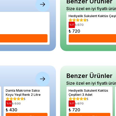
Benzer Ürünler
Size özel en iyi fiyatlı ürü
Anason Tohumu Paket
5
5
₺ 260
₺ 870
%
4
%
17
₺ 250
₺ 720
Se
Benzer Ürünler
Size özel en iyi fiyatlı ürü
Damla Makrome Saksı
Kaymak Ağacı Fidanı Feijoa
Hediyelik Sukulent Kaktüs
Acem Bo
Koyu Yeşil Renk 2 Litre
sellowiana 120 cm 5 Yaş
Çeşitleri 3 Adet
tagliab
Saksıda
60 80 c
5
5
5
₺ 530
₺ 3.390
₺ 870
₺ 66
%
19
%
12
%
17
%
11
₺ 430
₺ 3.000
₺ 720
₺ 590