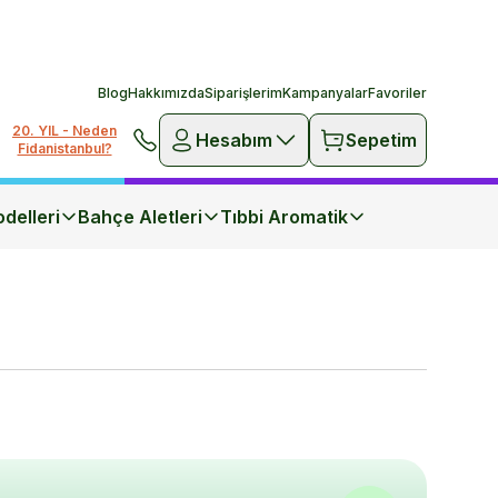
Blog
Hakkımızda
Siparişlerim
Kampanyalar
Favoriler
20. YIL - Neden
Hesabım
Sepetim
Fidanistanbul?
delleri
Bahçe Aletleri
Tıbbi Aromatik