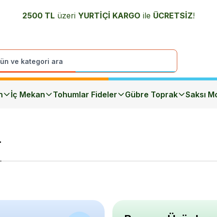
2500 TL
üzeri
YURTİÇİ K
ARGO
ile
ÜCRETSİZ
!
n
İç Mekan
Tohumlar Fideler
Gübre Toprak
Saksı Mo
r