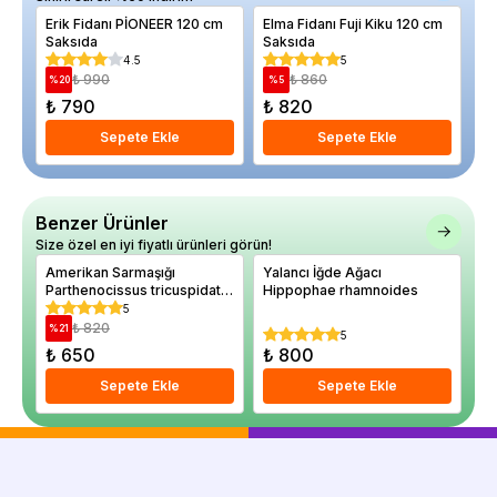
Erik Fidanı PİONEER 120 cm
Elma Fidanı Fuji Kiku 120 cm
Ka
Saksıda
Saksıda
Ya
4.5
5
₺ 990
₺ 860
%
20
%
5
%
₺ 790
₺ 820
₺
Sepete Ekle
Sepete Ekle
Benzer Ürünler
Size özel en iyi fiyatlı ürünleri görün!
Amerikan Sarmaşığı
Yalancı İğde Ağacı
Il
Parthenocissus tricuspidata
Hippophae rhamnoides
Pr
Veitchii 60 80 cm Saksıda
5
₺ 820
%
21
%
5
₺ 650
₺ 800
₺
Sepete Ekle
Sepete Ekle