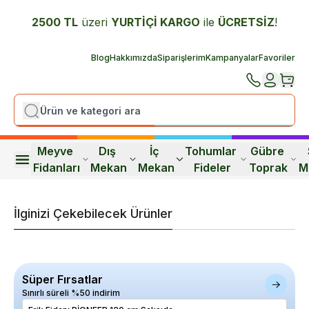
2500 TL
üzeri
YURTİÇİ K
ARGO
ile
ÜCRETSİZ
!
Blog
Hakkımızda
Siparişlerim
Kampanyalar
Favoriler
Meyve 
Dış 
İç 
Tohumlar 
Gübre 
Fidanları
Mekan
Mekan
Fideler
Toprak
M
İlginizi Çekebilecek Ürünler
Süper Fırsatlar
Sınırlı süreli %50 indirim