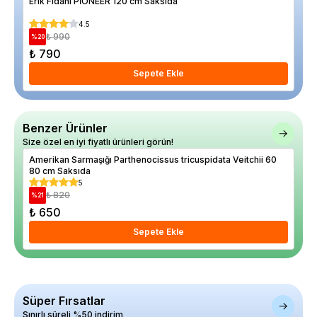
Erik Fidanı PİONEER 120 cm Saksıda
Elm
4.5
₺ 990
%
20
%
5
₺ 790
₺ 
Sepete Ekle
Benzer Ürünler
Size özel en iyi fiyatlı ürünleri görün!
Amerikan Sarmaşığı Parthenocissus tricuspidata Veitchii 60
Yal
80 cm Saksıda
5
₺ 820
%
21
₺ 650
₺ 
Sepete Ekle
Süper Fırsatlar
Sınırlı süreli %50 indirim