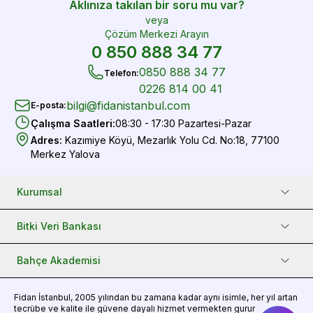
Aklınıza takılan bir soru mu var?
veya
Çözüm Merkezi Arayın
0 850 888 34 77
0850 888 34 77
Telefon
:
0226 814 00 41
bilgi@fidanistanbul.com
E-posta
:
Çalışma Saatleri
:
08:30 - 17:30 Pazartesi-Pazar
Adres
:
Kazımiye Köyü, Mezarlık Yolu Cd. No:18, 77100
Merkez Yalova
Kurumsal
Bitki Veri Bankası
Bahçe Akademisi
Fidan
İstanbul, 2005 yılından bu zamana kadar aynı isimle, her yıl artan
tecrübe ve kalite ile güvene dayalı hizmet vermekten gurur