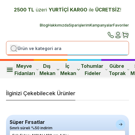
2500 TL
üzeri
YURTİÇİ K
ARGO
ile
ÜCRETSİZ
!
Blog
Hakkımızda
Siparişlerim
Kampanyalar
Favoriler
Meyve 
Dış 
İç 
Tohumlar 
Gübre 
Fidanları
Mekan
Mekan
Fideler
Toprak
M
İlginizi Çekebilecek Ürünler
Süper Fırsatlar
Sınırlı süreli %50 indirim