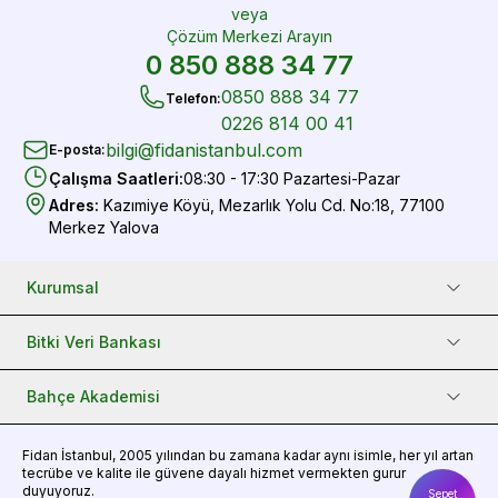
veya
Çözüm Merkezi Arayın
0 850 888 34 77
0850 888 34 77
Telefon
:
0226 814 00 41
bilgi@fidanistanbul.com
E-posta
:
Çalışma Saatleri
:
08:30 - 17:30 Pazartesi-Pazar
Adres
:
Kazımiye Köyü, Mezarlık Yolu Cd. No:18, 77100
Merkez Yalova
Kurumsal
Bitki Veri Bankası
Bahçe Akademisi
Fidan
İstanbul, 2005 yılından bu zamana kadar aynı isimle, her yıl artan
tecrübe ve kalite ile güvene dayalı hizmet vermekten gurur
duyuyoruz.
Sepet