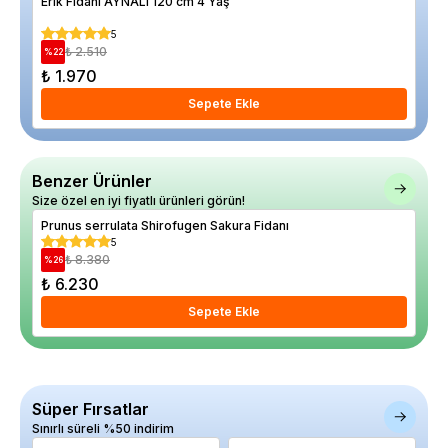
Erik Fidanı AYNALI 120 cm 4 Yaş
Kar
5
₺ 2.510
%
22
%
30
₺ 1.970
₺ 
Sepete Ekle
Benzer Ürünler
Size özel en iyi fiyatlı ürünleri görün!
Prunus serrulata Shirofugen Sakura Fidanı
Ace
5
₺ 8.380
%
26
%
11
₺ 6.230
₺ 
Sepete Ekle
Süper Fırsatlar
Sınırlı süreli %50 indirim