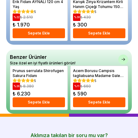
Erik Fidanı AYNALI 120 cm 4
Karışık Zinya Krizantem Kirli
Be
Yaş
Hanım Çiçeği Tohumu 150
ov
Adet
5
5
₺ 2.510
₺ 430
%
22
%
30
%
₺ 1.970
₺ 300
₺
Sepete Ekle
Sepete Ekle
Benzer Ürünler
Size özel en iyi fiyatlı ürünleri görün!
Prunus serrulata Shirofugen
Acem Borusu Campsis
Sakura Fidanı
tagliabuana Madame Galen
60 80 cm
5
5
₺ 8.380
₺ 660
%
26
%
11
₺ 6.230
₺ 590
Sepete Ekle
Sepete Ekle
Aklınıza takılan bir soru mu var?