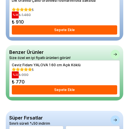
Dik Gravilla Çalısı Gravillea rosmarinifolia Saksıda
Dol
5
₺ 1.460
%
38
₺ 910
₺ 
Sepete Ekle
Benzer Ürünler
Size özel en iyi fiyatlı ürünleri görün!
Ceviz Fidanı YALOVA 1 60 cm Açık Köklü
Cev
5
₺ 990
%
22
%
22
₺ 770
₺ 
Sepete Ekle
Süper Fırsatlar
Sınırlı süreli %50 indirim