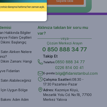
epete Ekle
Sepete Ekle
Sepete Ekle
Sepete Ekle
Sepete Ekle
demisi
Aklınıza takılan bir soru mu
rı Hakkında Bilgiler
var?
yve Fidanı Çeşitleri
veya
Dikimi: Başlangıç
Çözüm Merkezi Arayın
0 850 888 34 77
Satın Alırken Nelere
Takip Et
iniz?
 Dikim Zamanı: Hangi
0850 888 34 77
Telefon
:
0226 814 00 41
yve Fidanları
bilgi@fidanistanbul.com
E-posta
:
Çalışma Saatleri
:
08:30 -
Satın Alabileceğiniz
17:30 Pazartesi-Pazar
 İçin Uygun Bölge
Adres
:
Kazımiye Köyü,
Mezarlık Yolu Cd. No:18, 77100
 Bakımı: Adım Adım
Merkez Yalova