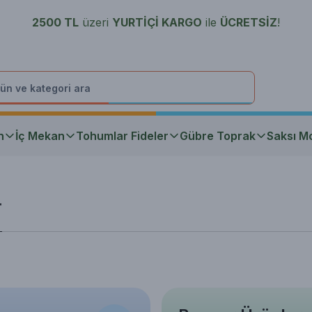
2500 TL
üzeri
YURTİÇİ K
ARGO
ile
ÜCRETSİZ
!
n
İç Mekan
Tohumlar Fideler
Gübre Toprak
Saksı Mo
r