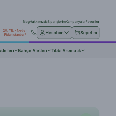
Blog
Hakkımızda
Siparişlerim
Kampanyalar
Favoriler
20. YIL - Neden
Hesabım
Sepetim
Fidanistanbul?
delleri
Bahçe Aletleri
Tıbbi Aromatik