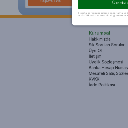
Sepete Ekle
Sepete Ekle
Ücretsiz
E-posta adresinizi girerek pazarlama ve t
ve Gizlilik Politikamızı okuduğunuzu ve k
Kurumsal
Hakkımızda
Sık Sorulan Sorular
Üye Ol
İletişim
Üyelik Sözleşmesi
Banka Hesap Numara
Mesafeli Satış Sözle
KVKK
İade Politikası