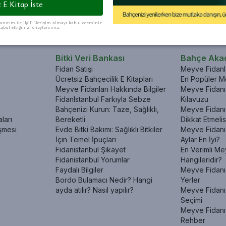
Sepete Ekle
Sepete Ekle
Sepete Ekle
S
 E Kitap İste
anıtım ile ilgili iletişim almayı kabul edersiniz
abul ettiğinizi onaylarsınız.
Bitki Veri Bankası
Bahçe Aka
Fidan Satışı
Meyve Fidanla
Ücretsiz Bahçecilik E Kitapları
En Popüler Me
Meyve Fidanları Hakkında Bilgiler
Meyve Fidanı 
FidanIstanbul Farkıyla Sebze
Kılavuzu
Bahçenizi Kurun: Taze, Sağlıklı,
Meyve Fidanı 
ları
Bereketli
Dikkat Etmelis
şmesi
Evde Bitki Bakımı: Sağlıklı Bitkiler
Meyve Fidanı
İçin Temel İpuçları
Aylar En İyi?
Fidanistanbul Şikayet
En Verimli Me
Fidanistanbul Yorumlar
Hangileridir?
Faydalı Bilgiler
Meyve Fidanı 
Bordo Bulamacı Nedir? Hangi
Yerler
ayda atılır? Nasıl yapılır?
Meyve Fidanı
Seçimi
Meyve Fidanı
Rehber