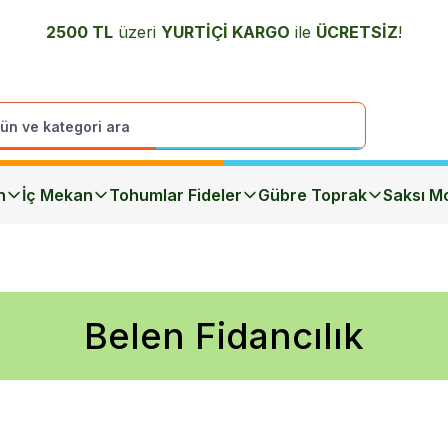
2500 TL
üzeri
YURTİÇİ K
ARGO
ile
ÜCRETSİZ
!
n
İç Mekan
Tohumlar Fideler
Gübre Toprak
Saksı Mo
Belen Fidancılık