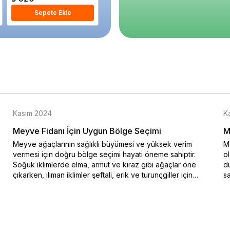
Sepete Ekle
Sepete Ekle
S
Kasım 2024
K
Meyve Fidanı İçin Uygun Bölge Seçimi
M
Meyve ağaçlarının sağlıklı büyümesi ve yüksek verim
Me
vermesi için doğru bölge seçimi hayati öneme sahiptir.
o
Soğuk iklimlerde elma, armut ve kiraz gibi ağaçlar öne
dü
çıkarken, ılıman iklimler şeftali, erik ve turunçgiller için
sa
idealdir. Bu blog yazısında iklim koşullarına uygun meyve
na
ağacı seçimi hakkında bilgiler sunulmaktadır. Özellikle soğuk
ko
hava şartlarına dayanıklı türler ve sıcak iklimlerde bol
en
güneşle yüksek verim sağlayan ağaçlar hakkında ayrıntılı bir
do
rehber sizi bekliyor. Doğru iklimde doğru ağaç seçimiyle
Me