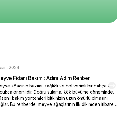
epete Ekle
Sepete Ekle
Sepete Ekle
asım 2024
Kasım 
eyve Fidanı Bakımı: Adım Adım Rehber
Organi
yve ağacının bakımı, sağlıklı ve bol verimli bir bahçe için
Kendi el
ldukça önemlidir. Doğru sulama, kök büyüme döneminde,
varmak 
zenli bakım yöntemleri bitkinizin uzun ömürlü olmasını
seçimi,
ğlar. Bu rehberde, meyve ağaçlarının ilk dikimden itibaren
ipuçlar
sıl sulanması ve sulamanın belirlenmesinde iklim
meyve y
şullarının nasıl etkili durumda olduğu. Ayrıca bakımı yapılan
renklen
 önemli faktörler arasında yer alan toprak özellikleri ve
hemen o
ğru gübreleme yöntemleri ayrıntılı olarak ele alınmıştır.
yve ağaçlarınızı sağlıklı tutmak ve yıl boyunca verim