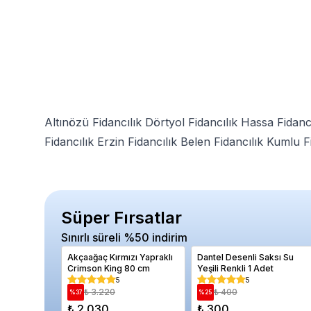
Altınözü Fidancılık
Dörtyol Fidancılık
Hassa Fidancı
Fidancılık
Erzin Fidancılık
Belen Fidancılık
Kumlu Fi
Süper Fırsatlar
Sınırlı süreli %50 indirim
Akçaağaç Kırmızı Yapraklı
Dantel Desenli Saksı Su
Crimson King 80 cm
Yeşili Renkli 1 Adet
5
5
₺ 3.220
₺ 400
%
37
%
25
₺ 2.030
₺ 300