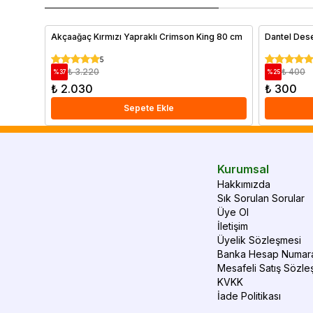
Akçaağaç Kırmızı Yapraklı Crimson King 80 cm
Dantel Desen
5
₺ 3.220
₺ 400
%
37
%
25
₺ 2.030
₺ 300
Sepete Ekle
Kurumsal
Hakkımızda
Sık Sorulan Sorular
Üye Ol
İletişim
Üyelik Sözleşmesi
Banka Hesap Numara
Mesafeli Satış Sözle
KVKK
İade Politikası