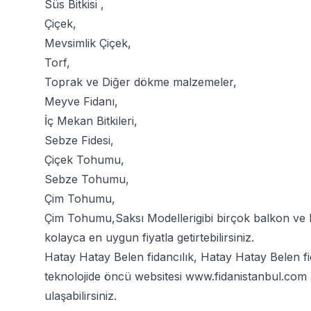
Süs Bitkisi
,
Çiçek
,
Mevsimlik Çiçek
,
Torf
,
Toprak
ve
Diğer dökme malzemeler
,
Meyve Fidanı
,
İç Mekan Bitkileri
,
Sebze Fidesi
,
Çiçek Tohumu
,
Sebze Tohumu
,
Çim Tohumu
,
Çim Tohumu
,
Saksı Modelleri
gibi birçok balkon ve
kolayca en uygun fiyatla getirtebilirsiniz.
Hatay Hatay Belen fidancılık, Hatay Hatay Belen fi
teknolojide öncü websitesi
www.fidanistanbul.com
ulaşabilirsiniz.