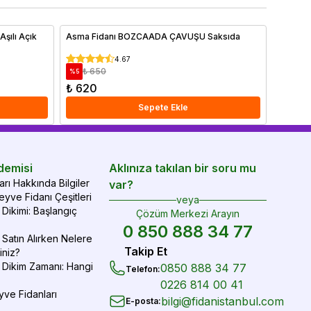
mak için ipuçlarımızı hemen bitiriyoruz!
şılı Açık
Asma Fidanı BOZCAADA ÇAVUŞU Saksıda
Armut F
Saksıda
4.67
₺ 650
₺ 9
%
5
%
26
₺ 620
₺ 730
Sepete Ekle
demisi
Aklınıza takılan bir soru mu
rı Hakkında Bilgiler
var?
yve Fidanı Çeşitleri
veya
Dikimi: Başlangıç
Çözüm Merkezi Arayın
0 850 888 34 77
Satın Alırken Nelere
Takip Et
iniz?
 Dikim Zamanı: Hangi
0850 888 34 77
Telefon
:
0226 814 00 41
yve Fidanları
bilgi@fidanistanbul.com
E-posta
: