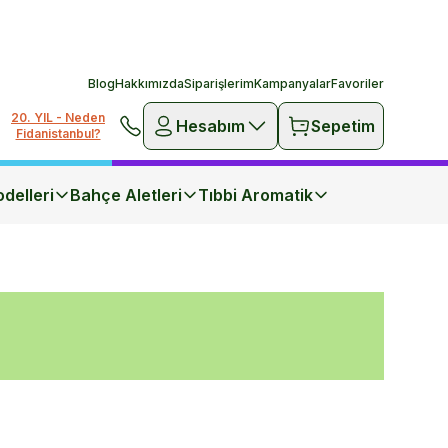
Blog
Hakkımızda
Siparişlerim
Kampanyalar
Favoriler
20. YIL - Neden
Hesabım
Sepetim
Fidanistanbul?
delleri
Bahçe Aletleri
Tıbbi Aromatik