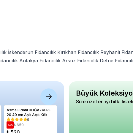
lık
İskenderun Fidancılık
Kırıkhan Fidancılık
Reyhanlı Fidan
dancılık
Antakya Fidancılık
Arsuz Fidancılık
Defne Fidancıl
Büyük Koleksiyo
Size özel en iyi bitki liste
Asma Fidanı BOĞAZKERE
Asma Fidanı BOZCAADA
Armut Fi
20 40 cm Aşılı Açık Kök
ÇAVUŞU Saksıda
Armudu N
cm
5
4.67
₺ 650
₺ 650
₺ 98
%
20
%
5
%
26
₺ 520
₺ 620
₺ 730