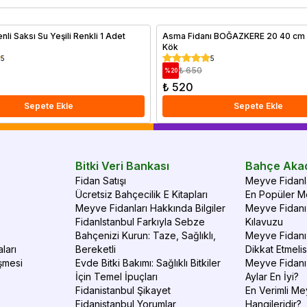
verimli ve sağlıklı meyve hasadı elde edebilirsiniz.
al
li Saksı Su Yeşili Renkli 1 Adet
Asma Fidanı BOĞAZKERE 20 40 cm A
Kök
5
5
₺ 650
%
20
₺ 520
Sepete Ekle
Sepete Ekle
Bitki Veri Bankası
Bahçe Aka
Fidan Satışı
Meyve Fidanla
Ücretsiz Bahçecilik E Kitapları
En Popüler Me
Meyve Fidanları Hakkında Bilgiler
Meyve Fidanı 
FidanIstanbul Farkıyla Sebze
Kılavuzu
Bahçenizi Kurun: Taze, Sağlıklı,
Meyve Fidanı 
ları
Bereketli
Dikkat Etmelis
şmesi
Evde Bitki Bakımı: Sağlıklı Bitkiler
Meyve Fidanı
İçin Temel İpuçları
Aylar En İyi?
Fidanistanbul Şikayet
En Verimli Me
Fidanistanbul Yorumlar
Hangileridir?