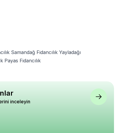
cılık
Samandağ Fidancılık
Yayladağı
ık
Payas Fidancılık
nlar
lerini inceleyin
danı Chojuro Asya
Ceviz Fidanı Kaman 5 4
Ezan Çiçeği Sarı Renk
ashi Saksıda 120
Yaş 120 cm Saksıda
Çiçek Tohumu 50 Ad
5
5
5
0
₺ 2.470
₺ 390
%
16
%
21
₺ 2.080
₺ 310