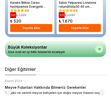
Kareks Bitkisi Carex
Salon Yelpazesi Livistona
Do
hachijoensis Evergold
rotundifolia30 40 cm
4 
Saksıda
Saksıda
5
5
₺ 1.320
₺ 1.930
%
61
%
13
%
₺ 520
₺ 1.670
₺ 
Sepete Ekle
Sepete Ekle
Büyük Koleksiyonlar
Size özel en iyi bitki listelerini inceleyin
Diğer Eğitimler
Kasım 2024
K
Meyve Fidanları Hakkında Bilmeniz Gerekenler
M
"Sağlıklı ve verimli meyve bahçeleri için doğru meyve fidanını seçin."
M
d
a
t
m