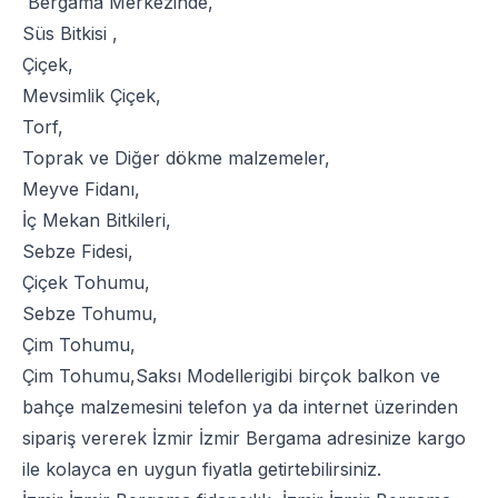
Bergama Merkezinde,
Süs Bitkisi
,
Çiçek
,
Mevsimlik Çiçek
,
Torf
,
Toprak
ve
Diğer dökme malzemeler
,
Meyve Fidanı
,
İç Mekan Bitkileri
,
Sebze Fidesi
,
Çiçek Tohumu
,
Sebze Tohumu
,
Çim Tohumu
,
Çim Tohumu
,
Saksı Modelleri
gibi birçok balkon ve
bahçe malzemesini telefon ya da internet üzerinden
sipariş vererek İzmir İzmir Bergama adresinize kargo
ile kolayca en uygun fiyatla getirtebilirsiniz.