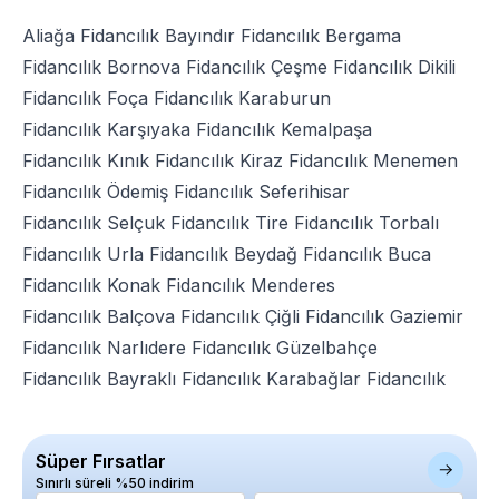
Aliağa Fidancılık
Bayındır Fidancılık
Bergama
Fidancılık
Bornova Fidancılık
Çeşme Fidancılık
Dikili
Fidancılık
Foça Fidancılık
Karaburun
Fidancılık
Karşıyaka Fidancılık
Kemalpaşa
Fidancılık
Kınık Fidancılık
Kiraz Fidancılık
Menemen
Fidancılık
Ödemiş Fidancılık
Seferihisar
Fidancılık
Selçuk Fidancılık
Tire Fidancılık
Torbalı
Fidancılık
Urla Fidancılık
Beydağ Fidancılık
Buca
Fidancılık
Konak Fidancılık
Menderes
Fidancılık
Balçova Fidancılık
Çiğli Fidancılık
Gaziemir
Fidancılık
Narlıdere Fidancılık
Güzelbahçe
Fidancılık
Bayraklı Fidancılık
Karabağlar Fidancılık
Süper Fırsatlar
Sınırlı süreli %50 indirim