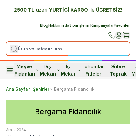
2500 TL
üzeri
YURTİÇİ K
ARGO
ile
ÜCRETSİZ
!
Blog
Hakkımızda
Siparişlerim
Kampanyalar
Favoriler
Meyve 
Dış 
İç 
Tohumlar 
Gübre 
Fidanları
Mekan
Mekan
Fideler
Toprak
M
Ana Sayfa
Şehirler
Bergama Fidancılık
Bergama Fidancılık
Aralık 2024