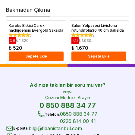
h
v
Bakmadan Çıkma
i
e
Kareks Bitkisi Carex
Salon Yelpazesi Livistona
hachijoensis Evergold Saksıda
rotundifolia30 40 cm Saksıda
5
5
₺ 1.320
₺ 1.930
%
61
%
13
₺ 520
₺ 1.670
Sepete Ekle
Sepete Ekle
Aklınıza takılan bir soru mu var?
veya
Çözüm Merkezi Arayın
0 850 888 34 77
0850 888 34 77
Telefon
:
0226 814 00 41
bilgi@fidanistanbul.com
E-posta
: