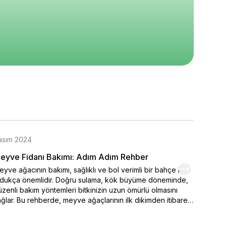
excelsa 80 cm Saksıda
4.5
5
5
20
₺ 2.370
₺ 290
%
38
%
10
₺ 1.460
₺ 260
epete Ekle
Sepete Ekle
Sepete Ekle
asım 2024
Kasım 
eyve Fidanı Bakımı: Adım Adım Rehber
Organi
yve ağacının bakımı, sağlıklı ve bol verimli bir bahçe için
Kendi el
ldukça önemlidir. Doğru sulama, kök büyüme döneminde,
varmak 
zenli bakım yöntemleri bitkinizin uzun ömürlü olmasını
seçimi,
ğlar. Bu rehberde, meyve ağaçlarının ilk dikimden itibaren
ipuçlar
sıl sulanması ve sulamanın belirlenmesinde iklim
meyve y
şullarının nasıl etkili durumda olduğu. Ayrıca bakımı yapılan
renklen