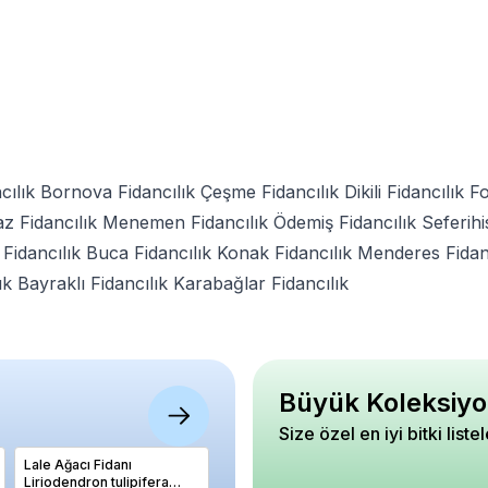
ılık
Bornova Fidancılık
Çeşme Fidancılık
Dikili Fidancılık
Fo
az Fidancılık
Menemen Fidancılık
Ödemiş Fidancılık
Seferihi
Fidancılık
Buca Fidancılık
Konak Fidancılık
Menderes Fidanc
ık
Bayraklı Fidancılık
Karabağlar Fidancılık
Büyük Koleksiyo
Size özel en iyi bitki liste
Lale Ağacı Fidanı
Biber Yalova Çorbacı 12
Bodur Ki
Liriodendron tulipifera
Tohumu Paket 10 gram
NAPOLYO