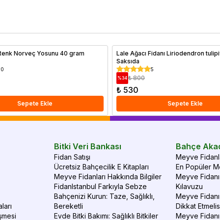
hava şartlarına dayanıklı türler ve sıcak iklimlerde bol
en
güneşle yüksek verim sağlayan ağaçlar hakkında ayrıntılı bir
do
rehber sizi bekliyor. Doğru iklimde doğru ağaç seçimiyle
Me
verimli ve sağlıklı meyve hasadı elde edebilirsiniz.
al
 Renk Norveç Yosunu 40 gram
Lale Ağacı Fidanı Liriodendron tulip
Saksıda
0
5
₺ 800
%
34
₺ 530
Sepete Ekle
Sepete Ekle
Bitki Veri Bankası
Bahçe Aka
Fidan Satışı
Meyve Fidanla
Ücretsiz Bahçecilik E Kitapları
En Popüler Me
Meyve Fidanları Hakkında Bilgiler
Meyve Fidanı 
FidanIstanbul Farkıyla Sebze
Kılavuzu
Bahçenizi Kurun: Taze, Sağlıklı,
Meyve Fidanı 
ları
Bereketli
Dikkat Etmelis
şmesi
Evde Bitki Bakımı: Sağlıklı Bitkiler
Meyve Fidanı