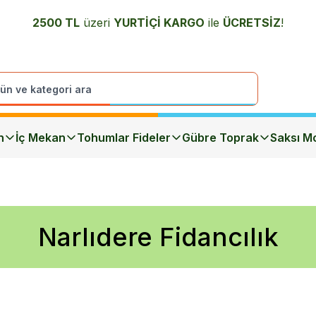
2500 TL
üzeri
YURTİÇİ K
ARGO
ile
ÜCRETSİZ
!
n
İç Mekan
Tohumlar Fideler
Gübre Toprak
Saksı Mo
Narlıdere Fidancılık