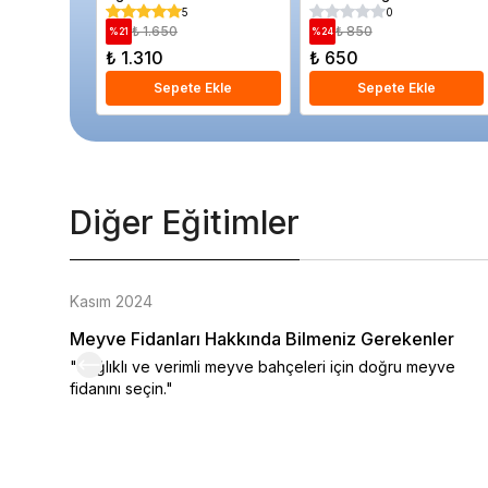
Saksıda
5
0
₺ 1.650
₺ 850
%
21
%
24
₺ 1.310
₺ 650
Sepete Ekle
Sepete Ekle
Diğer Eğitimler
Kasım 2024
Meyve Fidanları Hakkında Bilmeniz Gerekenler
"Sağlıklı ve verimli meyve bahçeleri için doğru meyve
fidanını seçin."