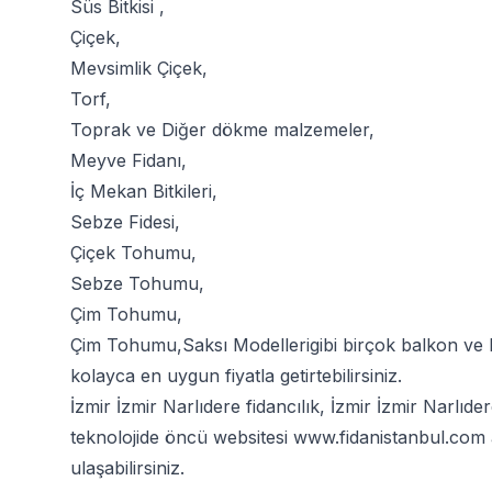
Süs Bitkisi
,
Çiçek
,
Mevsimlik Çiçek
,
Torf
,
Toprak
ve
Diğer dökme malzemeler
,
Meyve Fidanı
,
İç Mekan Bitkileri
,
Sebze Fidesi
,
Çiçek Tohumu
,
Sebze Tohumu
,
Çim Tohumu
,
Çim Tohumu
,
Saksı Modelleri
gibi birçok balkon ve 
kolayca en uygun fiyatla getirtebilirsiniz.
İzmir İzmir Narlıdere fidancılık, İzmir İzmir Narlı
teknolojide öncü websitesi
www.fidanistanbul.com
ulaşabilirsiniz.