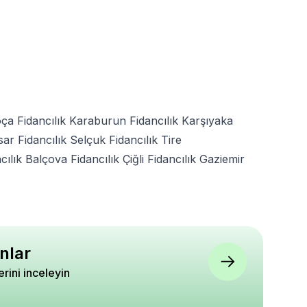
ça Fidancılık
Karaburun Fidancılık
Karşıyaka
sar Fidancılık
Selçuk Fidancılık
Tire
ılık
Balçova Fidancılık
Çiğli Fidancılık
Gaziemir
nlar
lerini inceleyin
raz Fidanı
Palmiye Ağacı Tüylü
Kuşburnu Tohumu Pak
N Küçük Saksıda
Palmiye Chamaerops