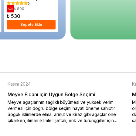
Saksıda
5
5
₺ 800
₺ 220
₺ 1.1
%
34
%
68
%
31
₺ 530
₺ 70
₺ 770
Sepete Ekle
Sepete Ekle
S
Kasım 2024
K
Meyve Fidanı İçin Uygun Bölge Seçimi
M
Meyve ağaçlarının sağlıklı büyümesi ve yüksek verim
Me
vermesi için doğru bölge seçimi hayati öneme sahiptir.
o
Soğuk iklimlerde elma, armut ve kiraz gibi ağaçlar öne
dü
çıkarken, ılıman iklimler şeftali, erik ve turunçgiller için
sa
idealdir. Bu blog yazısında iklim koşullarına uygun meyve
na
ağacı seçimi hakkında bilgiler sunulmaktadır. Özellikle soğuk
ko