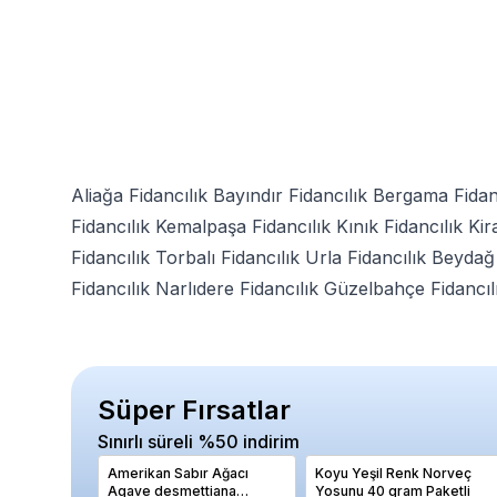
Aliağa Fidancılık
Bayındır Fidancılık
Bergama Fidanc
Fidancılık
Kemalpaşa Fidancılık
Kınık Fidancılık
Kir
Fidancılık
Torbalı Fidancılık
Urla Fidancılık
Beydağ 
Fidancılık
Narlıdere Fidancılık
Güzelbahçe Fidancıl
Süper Fırsatlar
Sınırlı süreli %50 indirim
Amerikan Sabır Ağacı
Koyu Yeşil Renk Norveç
Agave desmettiana
Yosunu 40 gram Paketli