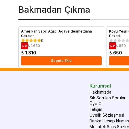
Bakmadan Çıkma
Amerikan Sabır Ağacı Agave desmettiana
Koyu Yeşil
Saksıda
Paketli
5
₺ 1.650
₺ 850
%
21
%
24
₺ 1.310
₺ 650
Sepete Ekle
Kurumsal
Hakkımızda
Sık Sorulan Sorular
Üye Ol
İletişim
Üyelik Sözleşmesi
Banka Hesap Numara
Mesafeli Satış Sözle