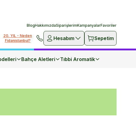
Blog
Hakkımızda
Siparişlerim
Kampanyalar
Favoriler
20. YIL - Neden
Hesabım
Sepetim
Fidanistanbul?
delleri
Bahçe Aletleri
Tıbbi Aromatik