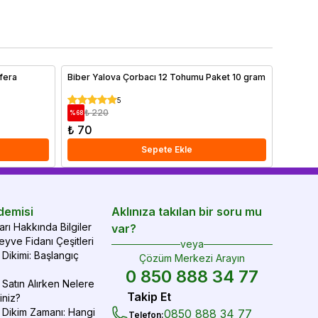
 önemli faktörler arasında yer alan toprak özellikleri ve
hemen o
ğru gübreleme yöntemleri ayrıntılı olarak ele alınmıştır.
yve ağaçlarınızı sağlıklı tutmak ve yıl boyunca verim
mak için ipuçlarımızı hemen bitiriyoruz!
ifera
Biber Yalova Çorbacı 12 Tohumu Paket 10 gram
Bodur K
5
₺ 220
₺ 1.
%
68
%
31
₺ 70
₺ 770
Sepete Ekle
demisi
Aklınıza takılan bir soru mu
rı Hakkında Bilgiler
var?
yve Fidanı Çeşitleri
veya
Dikimi: Başlangıç
Çözüm Merkezi Arayın
0 850 888 34 77
Satın Alırken Nelere
Takip Et
iniz?
 Dikim Zamanı: Hangi
0850 888 34 77
Telefon
: