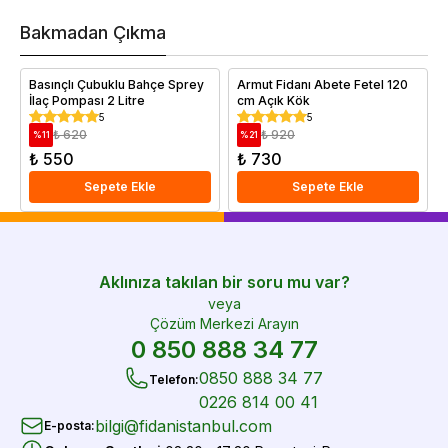
h
v
Bakmadan Çıkma
i
e
Basınçlı Çubuklu Bahçe Sprey
Armut Fidanı Abete Fetel 120
İlaç Pompası 2 Litre
cm Açık Kök
5
5
₺ 620
₺ 920
%
11
%
21
₺ 550
₺ 730
Sepete Ekle
Sepete Ekle
Aklınıza takılan bir soru mu var?
veya
Çözüm Merkezi Arayın
0 850 888 34 77
0850 888 34 77
Telefon
:
0226 814 00 41
bilgi@fidanistanbul.com
E-posta
: