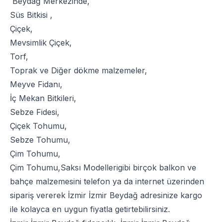
Beydağ Merkezinde,
Süs Bitkisi
,
Çiçek
,
Mevsimlik Çiçek
,
Torf
,
Toprak
ve
Diğer dökme malzemeler
,
Meyve Fidanı
,
İç Mekan Bitkileri
,
Sebze Fidesi
,
Çiçek Tohumu
,
Sebze Tohumu
,
Çim Tohumu
,
Çim Tohumu
,
Saksı Modelleri
gibi birçok balkon ve
bahçe malzemesini telefon ya da internet üzerinden
sipariş vererek İzmir İzmir Beydağ adresinize kargo
ile kolayca en uygun fiyatla getirtebilirsiniz.