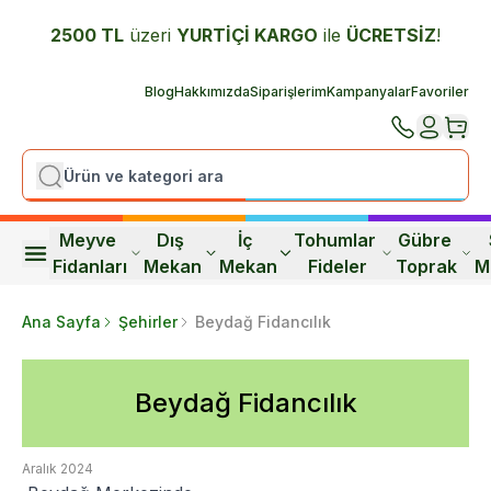
2500 TL
üzeri
YURTİÇİ K
ARGO
ile
ÜCRETSİZ
!
Blog
Hakkımızda
Siparişlerim
Kampanyalar
Favoriler
Meyve 
Dış 
İç 
Tohumlar 
Gübre 
Fidanları
Mekan
Mekan
Fideler
Toprak
M
Ana Sayfa
Şehirler
Beydağ Fidancılık
Beydağ Fidancılık
Aralık 2024