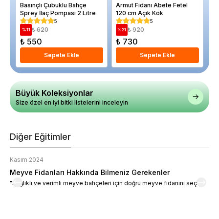
Basınçlı Çubuklu Bahçe
Armut Fidanı Abete Fetel
Da
Sprey İlaç Pompası 2 Litre
120 cm Açık Kök
Be
5
5
₺ 620
₺ 920
%
11
%
21
%
₺ 550
₺ 730
₺
Sepete Ekle
Sepete Ekle
Büyük Koleksiyonlar
Size özel en iyi bitki listelerini inceleyin
Diğer Eğitimler
Kasım 2024
K
Meyve Fidanları Hakkında Bilmeniz Gerekenler
M
"Sağlıklı ve verimli meyve bahçeleri için doğru meyve fidanını seçin."
M
d
a
t
m