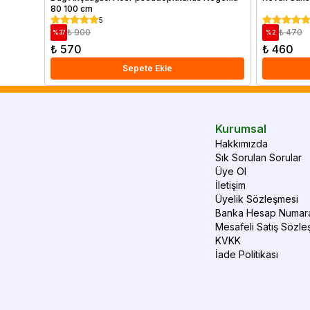
80 100 cm
5
₺ 900
₺ 470
%
37
%
2
₺ 570
₺ 460
Sepete Ekle
Kurumsal
Hakkımızda
Sık Sorulan Sorular
Üye Ol
İletişim
Üyelik Sözleşmesi
Banka Hesap Numara
Mesafeli Satış Sözle
KVKK
İade Politikası