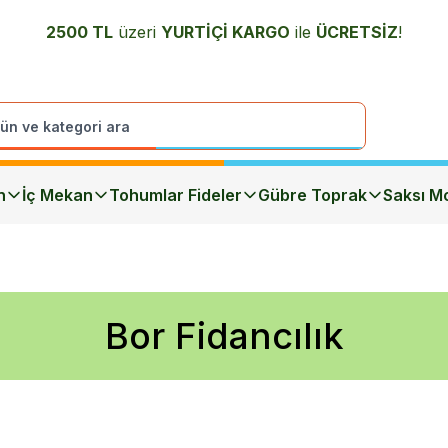
2500 TL
üzeri
YURTİÇİ K
ARGO
ile
ÜCRETSİZ
!
n
İç Mekan
Tohumlar Fideler
Gübre Toprak
Saksı Mo
Bor Fidancılık