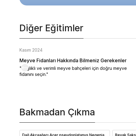
Diğer Eğitimler
Kasım 2024
Meyve Fidanları Hakkında Bilmeniz Gerekenler
"Sağlıklı ve verimli meyve bahçeleri için doğru meyve
fidanını seçin."
Bakmadan Çıkma
Dağ Akçaağacı Acer pseudoplatanus Negenia
Revak Saksı