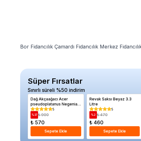
Bor Fidancılık
Çamardı Fidancılık
Merkez Fidancılı
Süper Fırsatlar
Sınırlı süreli %50 indirim
Dağ Akçaağacı Acer
Revak Saksı Beyaz 3.3
pseudoplatanus Negenia
Litre
80 100 cm
5
5
₺ 900
₺ 470
%
37
%
2
₺ 570
₺ 460
Sepete Ekle
Sepete Ekle