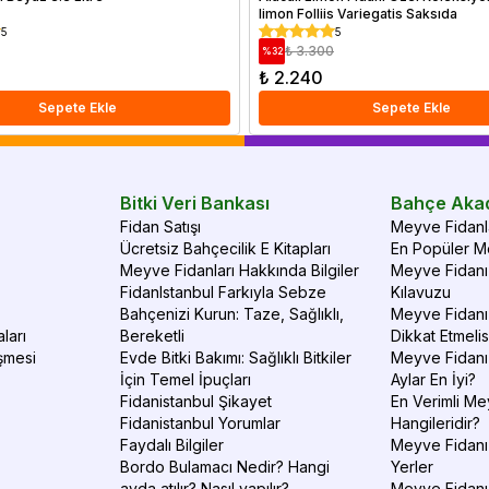
limon Folliis Variegatis Saksıda
5
5
₺ 3.300
%
32
₺ 2.240
Sepete Ekle
Sepete Ekle
Bitki Veri Bankası
Bahçe Aka
Fidan Satışı
Meyve Fidanla
Ücretsiz Bahçecilik E Kitapları
En Popüler Me
Meyve Fidanları Hakkında Bilgiler
Meyve Fidanı 
FidanIstanbul Farkıyla Sebze
Kılavuzu
Bahçenizi Kurun: Taze, Sağlıklı,
Meyve Fidanı 
ları
Bereketli
Dikkat Etmelis
şmesi
Evde Bitki Bakımı: Sağlıklı Bitkiler
Meyve Fidanı
İçin Temel İpuçları
Aylar En İyi?
Fidanistanbul Şikayet
En Verimli Me
Fidanistanbul Yorumlar
Hangileridir?
Faydalı Bilgiler
Meyve Fidanı 
Bordo Bulamacı Nedir? Hangi
Yerler
ayda atılır? Nasıl yapılır?
Meyve Fidanı