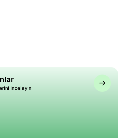
nlar
lerini inceleyin
y Fidanı Kurt
Ambalaj Paket Lastiği 50
Malta Eriği Yeni Düny
rmızı Red 20 40
gram
Fidanı Eriobotrya jap
ıda
60 80 cm Saksıda
5
5
5
0
₺ 220
₺ 860
%
36
%
12
₺ 140
₺ 760
epete Ekle
Sepete Ekle
Sepete Ekle