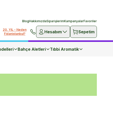
Blog
Hakkımızda
Siparişlerim
Kampanyalar
Favoriler
20. YIL - Neden
Hesabım
Sepetim
Fidanistanbul?
delleri
Bahçe Aletleri
Tıbbi Aromatik