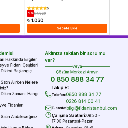
cm Sak
5
₺ 1.520
₺ 7
%
30
%
14
₺ 1.060
₺ 620
Sepete Ekle
demisi
Aklınıza takılan bir soru mu
rı Hakkında Bilgiler
var?
yve Fidanı Çeşitleri
veya
Dikimi: Başlangıç
Çözüm Merkezi Arayın
0 850 888 34 77
Satın Alırken Nelere
Takip Et
iniz?
 Dikim Zamanı: Hangi
0850 888 34 77
Telefon
:
0226 814 00 41
yve Fidanları
bilgi@fidanistanbul.com
E-posta
:
Çalışma Saatleri
:
08:30 -
Satın Alabileceğiniz
17:30 Pazartesi-Pazar
 İçin Uygun Bölge
Adres
:
Kazımiye Köyü,