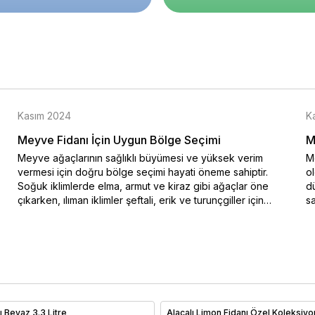
Kasım 2024
K
Meyve Fidanı İçin Uygun Bölge Seçimi
M
Meyve ağaçlarının sağlıklı büyümesi ve yüksek verim
Me
vermesi için doğru bölge seçimi hayati öneme sahiptir.
o
Soğuk iklimlerde elma, armut ve kiraz gibi ağaçlar öne
dü
çıkarken, ılıman iklimler şeftali, erik ve turunçgiller için
sa
idealdir. Bu blog yazısında iklim koşullarına uygun meyve
na
ağacı seçimi hakkında bilgiler sunulmaktadır. Özellikle soğuk
ko
hava şartlarına dayanıklı türler ve sıcak iklimlerde bol
en
güneşle yüksek verim sağlayan ağaçlar hakkında ayrıntılı bir
do
rehber sizi bekliyor. Doğru iklimde doğru ağaç seçimiyle
Me
verimli ve sağlıklı meyve hasadı elde edebilirsiniz.
al
 Beyaz 3.3 Litre
Alacalı Limon Fidanı Özel Koleksiyo