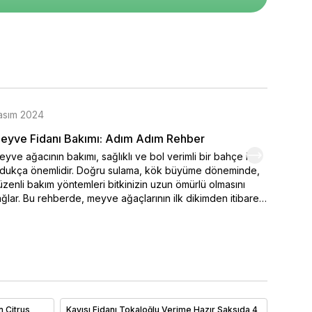
asım 2024
Kasım 
eyve Fidanı Bakımı: Adım Adım Rehber
Organi
yve ağacının bakımı, sağlıklı ve bol verimli bir bahçe için
Kendi el
ldukça önemlidir. Doğru sulama, kök büyüme döneminde,
varmak 
zenli bakım yöntemleri bitkinizin uzun ömürlü olmasını
seçimi,
ğlar. Bu rehberde, meyve ağaçlarının ilk dikimden itibaren
ipuçlar
sıl sulanması ve sulamanın belirlenmesinde iklim
meyve y
şullarının nasıl etkili durumda olduğu. Ayrıca bakımı yapılan
renklen
 önemli faktörler arasında yer alan toprak özellikleri ve
hemen o
ğru gübreleme yöntemleri ayrıntılı olarak ele alınmıştır.
yve ağaçlarınızı sağlıklı tutmak ve yıl boyunca verim
mak için ipuçlarımızı hemen bitiriyoruz!
n Citrus
Kayısı Fidanı Tokaloğlu Verime Hazır Saksıda 4
Goji be