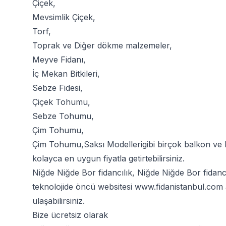
Çiçek
,
Mevsimlik Çiçek
,
Torf
,
Toprak
ve
Diğer dökme malzemeler
,
Meyve Fidanı
,
İç Mekan Bitkileri
,
Sebze Fidesi
,
Çiçek Tohumu
,
Sebze Tohumu
,
Çim Tohumu
,
Çim Tohumu
,
Saksı Modelleri
gibi birçok balkon ve
kolayca en uygun fiyatla getirtebilirsiniz.
Niğde Niğde Bor fidancılık, Niğde Niğde Bor fidanc
teknolojide öncü websitesi
www.fidanistanbul.com
ulaşabilirsiniz.
Bize ücretsiz olarak