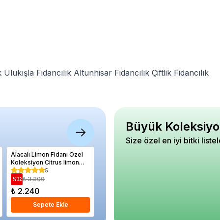
k
Ulukışla Fidancılık
Altunhisar Fidancılık
Çiftlik Fidancılık
Büyük Koleksiyo
Size özel en iyi bitki liste
Alacalı Limon Fidanı Özel
Kayısı Fidanı Tokaloğlu
Goji berr
Koleksiyon Citrus limon
Verime Hazır Saksıda 4
Üzümü Kı
Folliis Variegatis Saksıda
cm Saks
5
5
₺ 3.300
₺ 1.520
₺ 72
%
32
%
30
%
14
₺ 2.240
₺ 1.060
₺ 620
Sepete Ekle
Sepete Ekle
S