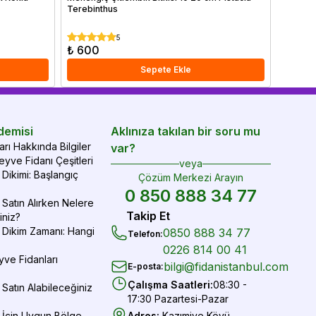
Terebinthus
AMOENA
₺ 2
%
27
5
₺ 600
₺ 1.9
Sepete Ekle
demisi
Aklınıza takılan bir soru mu
rı Hakkında Bilgiler
var?
yve Fidanı Çeşitleri
veya
Dikimi: Başlangıç
Çözüm Merkezi Arayın
0 850 888 34 77
Satın Alırken Nelere
Takip Et
iniz?
 Dikim Zamanı: Hangi
0850 888 34 77
Telefon
:
0226 814 00 41
yve Fidanları
bilgi@fidanistanbul.com
E-posta
:
Çalışma Saatleri
:
08:30 -
Satın Alabileceğiniz
17:30 Pazartesi-Pazar
 İçin Uygun Bölge
Adres
:
Kazımiye Köyü,