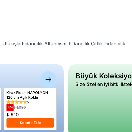
k
Ulukışla Fidancılık
Altunhisar Fidancılık
Çiftlik Fidancılık
Büyük Koleksiyo
Size özel en iyi bitki liste
Kiraz Fidanı NAPOLYON
Menengiç Çitlembik Bitkisi
Açelya B
120 cm Açık Köklü
10 20 cm Pistacia
Çiçekli 
Terebinthus
AMOENA 
5
Saksıda
₺ 1.080
₺ 2.
%
16
%
27
5
₺ 910
₺ 600
₺ 1.92
Sepete Ekle
Sepete Ekle
S