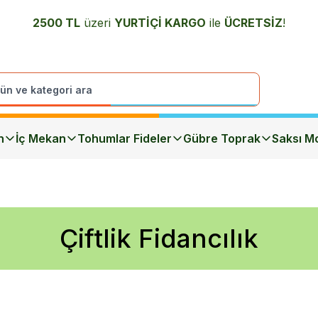
2500 TL
üzeri
YURTİÇİ K
ARGO
ile
ÜCRETSİZ
!
n
İç Mekan
Tohumlar Fideler
Gübre Toprak
Saksı Mo
Çiftlik Fidancılık