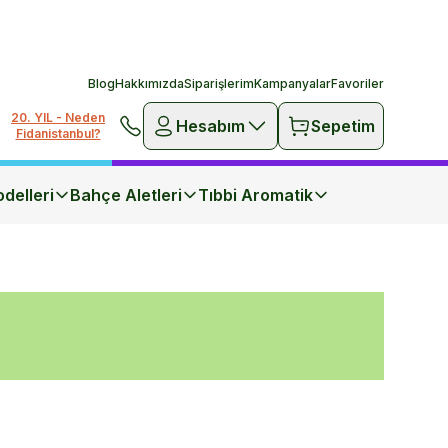
Blog
Hakkımızda
Siparişlerim
Kampanyalar
Favoriler
20. YIL - Neden
Hesabım
Sepetim
Fidanistanbul?
delleri
Bahçe Aletleri
Tıbbi Aromatik