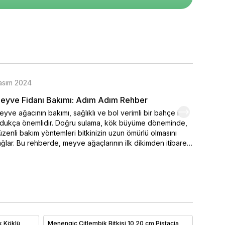
asım 2024
Kasım 
eyve Fidanı Bakımı: Adım Adım Rehber
Organi
yve ağacının bakımı, sağlıklı ve bol verimli bir bahçe için
Kendi el
ldukça önemlidir. Doğru sulama, kök büyüme döneminde,
varmak 
zenli bakım yöntemleri bitkinizin uzun ömürlü olmasını
seçimi,
ğlar. Bu rehberde, meyve ağaçlarının ilk dikimden itibaren
ipuçlar
sıl sulanması ve sulamanın belirlenmesinde iklim
meyve y
şullarının nasıl etkili durumda olduğu. Ayrıca bakımı yapılan
renklen
 önemli faktörler arasında yer alan toprak özellikleri ve
hemen o
ğru gübreleme yöntemleri ayrıntılı olarak ele alınmıştır.
yve ağaçlarınızı sağlıklı tutmak ve yıl boyunca verim
mak için ipuçlarımızı hemen bitiriyoruz!
k Köklü
Menengiç Çitlembik Bitkisi 10 20 cm Pistacia
Açelya 