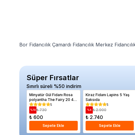
Bor Fidancılık
Çamardı Fidancılık
Merkez Fidancılı
Süper Fırsatlar
Sınırlı süreli %50 indirim
Minyatür Gül Fidanı Rosa
Kiraz Fidanı Lapins 5 Yaş
polyantha The Fairy 20 40
Saksıda
cm Saksıda
5
5
₺ 730
₺ 2.900
%
18
%
6
₺ 600
₺ 2.740
Sepete Ekle
Sepete Ekle