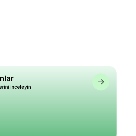
nlar
lerini inceleyin
itkisi Pembe
Aslanağzı Karışık Renk
Itır Bitkisi Pelargoniu
Azalea japonica
Çiçek Tohumu Paketli
gramaveolens 20 40
COCCİNEA İthal
5
5
4.8
640
₺ 420
₺ 650
%
40
%
23
0
₺ 250
₺ 500
epete Ekle
Sepete Ekle
Sepete Ekle