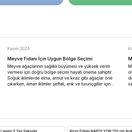
Kasım 2024
K
Meyve Fidanı İçin Uygun Bölge Seçimi
M
Meyve ağaçlarının sağlıklı büyümesi ve yüksek verim
Me
vermesi için doğru bölge seçimi hayati öneme sahiptir.
o
Soğuk iklimlerde elma, armut ve kiraz gibi ağaçlar öne
dü
çıkarken, ılıman iklimler şeftali, erik ve turunçgiller için
sa
idealdir. Bu blog yazısında iklim koşullarına uygun meyve
na
ağacı seçimi hakkında bilgiler sunulmaktadır. Özellikle soğuk
ko
hava şartlarına dayanıklı türler ve sıcak iklimlerde bol
en
güneşle yüksek verim sağlayan ağaçlar hakkında ayrıntılı bir
do
rehber sizi bekliyor. Doğru iklimde doğru ağaç seçimiyle
Me
verimli ve sağlıklı meyve hasadı elde edebilirsiniz.
al
ı Lapins 5 Yaş Saksıda
Kiraz Fidanı NAPOLYON 120 cm Açı