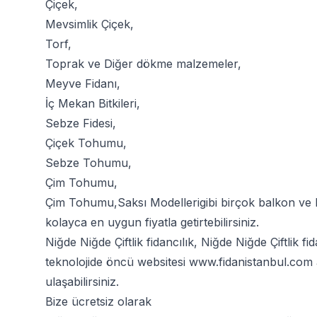
Çiçek
,
Mevsimlik Çiçek
,
Torf
,
Toprak
ve
Diğer dökme malzemeler
,
Meyve Fidanı
,
İç Mekan Bitkileri
,
Sebze Fidesi
,
Çiçek Tohumu
,
Sebze Tohumu
,
Çim Tohumu
,
Çim Tohumu
,
Saksı Modelleri
gibi birçok balkon ve 
kolayca en uygun fiyatla getirtebilirsiniz.
Niğde Niğde Çiftlik fidancılık, Niğde Niğde Çiftlik
teknolojide öncü websitesi
www.fidanistanbul.com
ulaşabilirsiniz.
Bize ücretsiz olarak