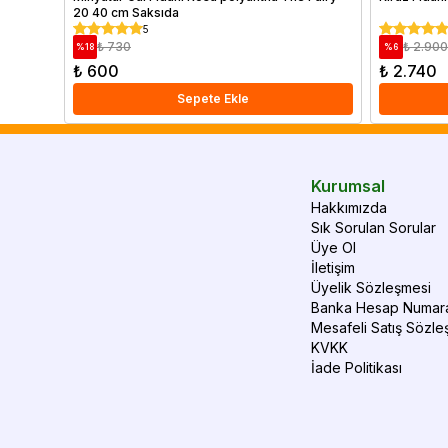
20 40 cm Saksıda
5
₺ 730
₺ 2.900
%
18
%
6
₺ 600
₺ 2.740
Sepete Ekle
Kurumsal
Hakkımızda
Sık Sorulan Sorular
Üye Ol
İletişim
Üyelik Sözleşmesi
Banka Hesap Numara
Mesafeli Satış Sözle
KVKK
İade Politikası