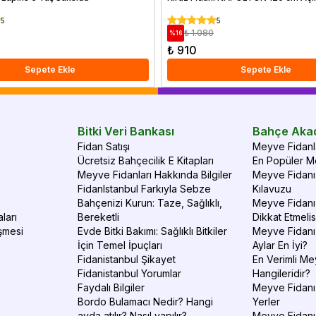
5
5
₺ 1.080
%
16
₺ 910
Sepete Ekle
Sepete Ekle
Bitki Veri Bankası
Bahçe Aka
Fidan Satışı
Meyve Fidanla
Ücretsiz Bahçecilik E Kitapları
En Popüler Me
Meyve Fidanları Hakkında Bilgiler
Meyve Fidanı 
FidanIstanbul Farkıyla Sebze
Kılavuzu
Bahçenizi Kurun: Taze, Sağlıklı,
Meyve Fidanı 
ları
Bereketli
Dikkat Etmelis
şmesi
Evde Bitki Bakımı: Sağlıklı Bitkiler
Meyve Fidanı
İçin Temel İpuçları
Aylar En İyi?
Fidanistanbul Şikayet
En Verimli Me
Fidanistanbul Yorumlar
Hangileridir?
Faydalı Bilgiler
Meyve Fidanı 
Bordo Bulamacı Nedir? Hangi
Yerler
ayda atılır? Nasıl yapılır?
Meyve Fidanı