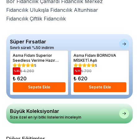
Bor Fidancılık
Çamardı Fidancılık
Merkez
Fidancılık
Ulukışla Fidancılık
Altunhisar
Fidancılık
Çiftlik Fidancılık
Süper Fırsatlar
Sınırlı süreli %50 indirim
Asma Fidanı Superior
Asma Fidanı BORNOVA
Ar
Seedless Verime Hazır
MİSKETİ Aşılı
Ya
Saksıda
5
5
₺ 4.260
₺ 700
%
85
%
11
%
₺ 620
₺ 620
₺
Sepete Ekle
Sepete Ekle
Büyük Koleksiyonlar
Size özel en iyi bitki listelerini inceleyin
Diğer Eğitimler