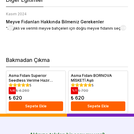
Kasım 2024
K
Meyve Fidanları Hakkında Bilmeniz Gerekenler
M
"Sağlıklı ve verimli meyve bahçeleri için doğru meyve fidanını seçin."
M
d
a
t
m
h
v
Bakmadan Çıkma
i
e
Asma Fidanı Superior
Asma Fidanı BORNOVA
Seedless Verime Hazır
MİSKETİ Aşılı
Saksıda
5
5
₺ 4.260
₺ 700
%
85
%
11
₺ 620
₺ 620
Sepete Ekle
Sepete Ekle