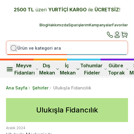
2500 TL
üzeri
YURTİÇİ K
ARGO
ile
ÜCRETSİZ
!
Blog
Hakkımızda
Siparişlerim
Kampanyalar
Favoriler
Meyve 
Dış 
İç 
Tohumlar 
Gübre 
Fidanları
Mekan
Mekan
Fideler
Toprak
M
Ana Sayfa
Şehirler
Ulukışla Fidancılık
Ulukışla Fidancılık
Aralık 2024