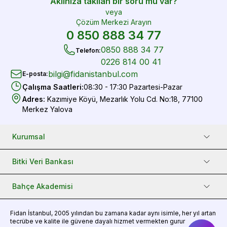
Aklınıza takılan bir soru mu var?
veya
Çözüm Merkezi Arayın
0 850 888 34 77
0850 888 34 77
Telefon
:
0226 814 00 41
bilgi@fidanistanbul.com
E-posta
:
Çalışma Saatleri
:
08:30 - 17:30 Pazartesi-Pazar
Adres
:
Kazımiye Köyü, Mezarlık Yolu Cd. No:18, 77100
Merkez Yalova
Kurumsal
Bitki Veri Bankası
Bahçe Akademisi
Fidan
İstanbul, 2005 yılından bu zamana kadar aynı isimle, her yıl artan
tecrübe ve kalite ile güvene dayalı hizmet vermekten gurur