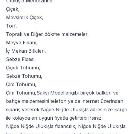
Ulukışla Merkezinde,
Çiçek
,
Mevsimlik Çiçek
,
Torf
,
Toprak
ve
Diğer dökme malzemeler
,
Meyve Fidanı
,
İç Mekan Bitkileri
,
Sebze Fidesi
,
Çiçek Tohumu
,
Sebze Tohumu
,
Çim Tohumu
,
Çim Tohumu
,
Saksı Modelleri
gibi birçok balkon ve
bahçe malzemesini telefon ya da internet üzerinden
sipariş vererek Niğde Niğde Ulukışla adresinize kargo
ile kolayca en uygun fiyatla getirtebilirsiniz.
Niğde Niğde Ulukışla fidancılık, Niğde Niğde Ulukışla