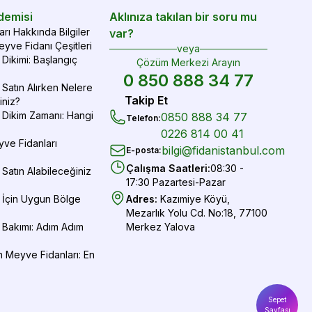
demisi
Aklınıza takılan bir soru mu
rı Hakkında Bilgiler
var?
yve Fidanı Çeşitleri
veya
Dikimi: Başlangıç
Çözüm Merkezi Arayın
0 850 888 34 77
Satın Alırken Nelere
Takip Et
iniz?
 Dikim Zamanı: Hangi
0850 888 34 77
Telefon
:
0226 814 00 41
yve Fidanları
bilgi@fidanistanbul.com
E-posta
:
Çalışma Saatleri
:
08:30 -
Satın Alabileceğiniz
17:30 Pazartesi-Pazar
 İçin Uygun Bölge
Adres
:
Kazımiye Köyü,
Mezarlık Yolu Cd. No:18, 77100
 Bakımı: Adım Adım
Merkez Yalova
 Meyve Fidanları: En
Sepet
Sayfası