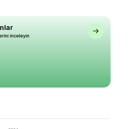
nlar
lerini inceleyin
 Pembe Çiçekli
Hanım Tuzluğu Kırmızı
Kiraz Fidanı LAPINS 
 soulangeana 100
Berberis media Red Jewel
3 Yaş
ıda
4.67
5
5
340
₺ 650
₺ 1.680
%
12
%
17
0
₺ 570
₺ 1.390
epete Ekle
Sepete Ekle
Sepete Ekle