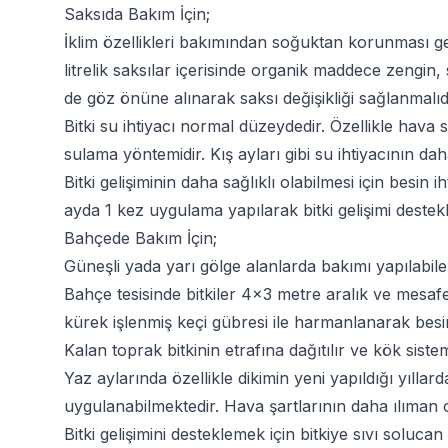
Saksıda Bakım İçin;
İklim özellikleri bakımından soğuktan korunması gere
litrelik saksılar içerisinde organik maddece zengin,
de göz önüne alınarak saksı değişikliği sağlanmalıdı
Bitki su ihtiyacı normal düzeydedir. Özellikle hava
sulama yöntemidir. Kış ayları gibi su ihtiyacının d
Bitki gelişiminin daha sağlıklı olabilmesi için besin 
ayda 1 kez uygulama yapılarak bitki gelişimi destekl
Bahçede Bakım İçin;
Güneşli yada yarı gölge alanlarda bakımı yapılabile
Bahçe tesisinde bitkiler 4x3 metre aralık ve mesafe 
kürek işlenmiş keçi gübresi ile harmanlanarak besin 
Kalan toprak bitkinin etrafına dağıtılır ve kök sist
Yaz aylarında özellikle dikimin yeni yapıldığı yılla
uygulanabilmektedir. Hava şartlarının daha ılıman
Bitki gelişimini desteklemek için bitkiye sıvı solu