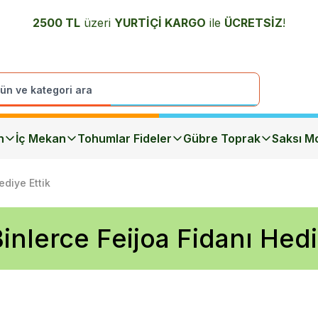
2500 TL
üzeri
YURTİÇİ K
ARGO
ile
ÜCRETSİZ
!
n
İç Mekan
Tohumlar Fideler
Gübre Toprak
Saksı Mo
ediye Ettik
Binlerce Feijoa Fidanı Hedi