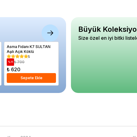
Büyük Koleksiyo
Size özel en iyi bitki liste
Asma Fidanı K7 SULTAN
Asma Fidanı ELAZIĞ
Manolya
Aşılı Açık Köklü
KIRMIZISI 20 40 cm Aşılı
Magnolia
Açık Köklü
cm Saks
5
5
₺ 700
₺ 700
₺ 4.
%
11
%
11
%
24
₺ 620
₺ 620
₺ 3.30
Sepete Ekle
Sepete Ekle
S