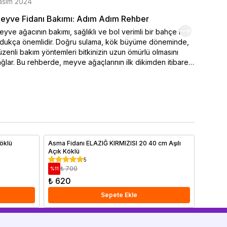
asım 2024
Kasım 
eyve Fidanı Bakımı: Adım Adım Rehber
Organi
yve ağacının bakımı, sağlıklı ve bol verimli bir bahçe için
Kendi el
ldukça önemlidir. Doğru sulama, kök büyüme döneminde,
varmak 
zenli bakım yöntemleri bitkinizin uzun ömürlü olmasını
seçimi,
ğlar. Bu rehberde, meyve ağaçlarının ilk dikimden itibaren
ipuçlar
sıl sulanması ve sulamanın belirlenmesinde iklim
meyve y
şullarının nasıl etkili durumda olduğu. Ayrıca bakımı yapılan
renklen
 önemli faktörler arasında yer alan toprak özellikleri ve
hemen o
ğru gübreleme yöntemleri ayrıntılı olarak ele alınmıştır.
yve ağaçlarınızı sağlıklı tutmak ve yıl boyunca verim
mak için ipuçlarımızı hemen bitiriyoruz!
öklü
Asma Fidanı ELAZIĞ KIRMIZISI 20 40 cm Aşılı
Manolya
Açık Köklü
100 cm 
5
₺ 700
₺ 4
%
11
%
24
₺ 620
₺ 3.3
Sepete Ekle