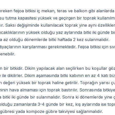
ken feijoa bitkisi iç mekan, teras ve balkon gibi alanlarda d
 su tutma kapasitesi yüksek ve geçirgen bir toprak kullanılmal
r. Saksı değişiminde kullanılacak toprak yine aynı özellikle
 sıcaklıklarının yüksek olduğu yaz aylarında bitki iki günde 
aha az olduğu dönemlerde bitki haftada 2 kez sulanmalıdır.
ihtiyaçlarının karşılanması gerekmektedir. Feijoa bitkisi için 
enebilir.
n bir bitkidir. Dikim yapılacak alan seçilirken bu koşullar 
ile dikilirler. Dikim aşamasında bitki kabının en az 4 katı 
değeri yüksek bir toprak haline getirilir. Toprağın yarısı çuk
eminin hava almaması için toprak bastırılır. Sonrasında bitki
rda bitki iki günde bir sulanmalıdır. Sonra ki dönemlerde yin
 olduğu zamanlarda 3-4 günde bir kez, kış aylarında ise to
can gübresi yada kompoze gübre takviyesi sağlanmalıdır.