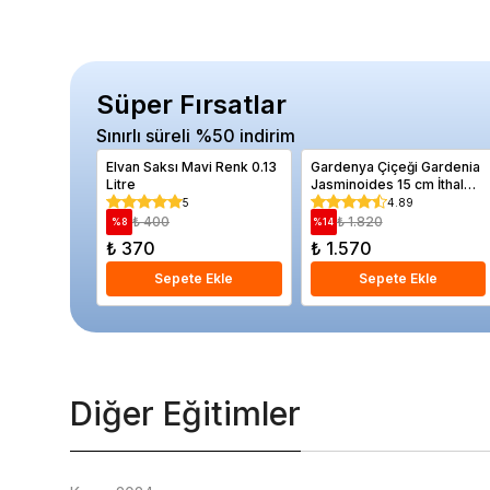
Süper Fırsatlar
Sınırlı süreli %50 indirim
Elvan Saksı Mavi Renk 0.13
Gardenya Çiçeği Gardenia
Litre
Jasminoides 15 cm İthal
Saksıda
5
4.89
₺ 400
₺ 1.820
%
8
%
14
₺ 370
₺ 1.570
Sepete Ekle
Sepete Ekle
Diğer Eğitimler