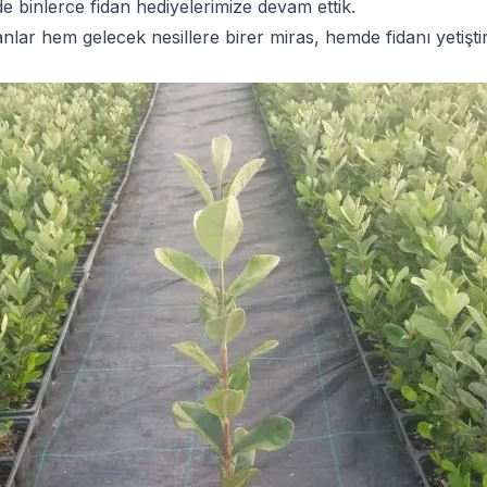
de binlerce fidan hediyelerimize devam ettik.
lar hem gelecek nesillere birer miras, hemde fidanı yetişti