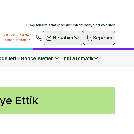
Blog
Hakkımızda
Siparişlerim
Kampanyalar
Favoriler
20. YIL - Neden
Hesabım
Sepetim
Fidanistanbul?
delleri
Bahçe Aletleri
Tıbbi Aromatik
ye Ettik