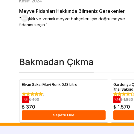
Kasım 2024
Meyve Fidanları Hakkında Bilmeniz Gerekenler
"Sağlıklı ve verimli meyve bahçeleri için doğru meyve
fidanını seçin."
Bakmadan Çıkma
Elvan Saksı Mavi Renk 0.13 Litre
Gardenya Ç
İthal Saksı
5
₺ 400
₺ 1.820
%
8
%
14
₺ 370
₺ 1.570
Sepete Ekle