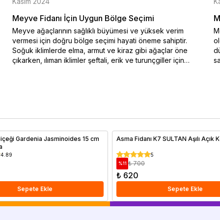
Kasım 2024
K
Meyve Fidanı İçin Uygun Bölge Seçimi
M
Meyve ağaçlarının sağlıklı büyümesi ve yüksek verim
Me
vermesi için doğru bölge seçimi hayati öneme sahiptir.
o
Soğuk iklimlerde elma, armut ve kiraz gibi ağaçlar öne
dü
çıkarken, ılıman iklimler şeftali, erik ve turunçgiller için
sa
idealdir. Bu blog yazısında iklim koşullarına uygun meyve
na
ağacı seçimi hakkında bilgiler sunulmaktadır. Özellikle soğuk
ko
hava şartlarına dayanıklı türler ve sıcak iklimlerde bol
en
güneşle yüksek verim sağlayan ağaçlar hakkında ayrıntılı bir
do
rehber sizi bekliyor. Doğru iklimde doğru ağaç seçimiyle
Me
verimli ve sağlıklı meyve hasadı elde edebilirsiniz.
al
içeği Gardenia Jasminoides 15 cm
Asma Fidanı K7 SULTAN Aşılı Açık K
da
4.89
5
₺ 700
%
11
₺ 620
Sepete Ekle
Sepete Ekle