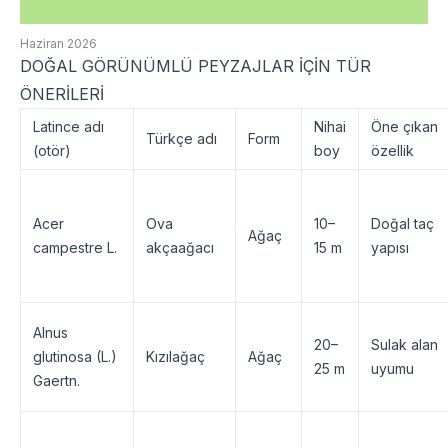
Haziran 2026
DOĞAL GÖRÜNÜMLÜ PEYZAJLAR İÇİN TÜR
ÖNERİLERİ
Latince adı
Nihai
Öne çıkan
Türkçe adı
Form
(otör)
boy
özellik
Acer
Ova
10–
Doğal taç
Ağaç
campestre L.
akçaağacı
15 m
yapısı
Alnus
20–
Sulak alan
glutinosa (L.)
Kızılağaç
Ağaç
25 m
uyumu
Gaertn.