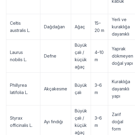
kabuk
Yerli ve
Celtis
15–
Dağdağan
Ağaç
kuraklığa
australis L.
20 m
dayanıklı
Büyük
Yaprak
Laurus
çalı /
4–10
Defne
dökmeyen
nobilis L.
küçük
m
doğal yapı
ağaç
Kuraklığa
Phillyrea
Büyük
3–6
Akçakesme
dayanıklı
latifolia L.
çalı
m
yapı
Büyük
Zarif
Styrax
çalı /
3–6
Ayı fındığı
doğal
officinalis L.
küçük
m
form
ağaç