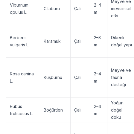
Meyve ve
Viburnum
2–4
Gilaburu
Çalı
mevsimsel
opulus L.
m
etki
Berberis
2–3
Dikenli
Karamuk
Çalı
vulgaris L.
m
doğal yapı
Meyve ve
Rosa canina
2–4
Kuşburnu
Çalı
fauna
L.
m
desteği
Yoğun
Rubus
2–4
Böğürtlen
Çalı
doğal
fruticosus L.
m
doku