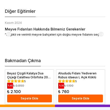
Diğer Eğitimler
Kasım 2024
K
Meyve Fidanları Hakkında Bilmeniz Gerekenler
M
"Sağlıklı ve verimli meyve bahçeleri için doğru meyve fidanını seçin."
M
d
a
t
m
h
v
Bakmadan Çıkma
i
e
Beyaz Çizgili Kalatya Dua
Ahududu Fidanı Yediveren
Çiçeği Calathea Orbifolia 20
Rubus idaeus L Açık Köklü
30 cm
5
5
₺ 3.850
₺ 1.190
%
45
%
36
₺ 2.100
₺ 760
Sepete Ekle
Sepete Ekle