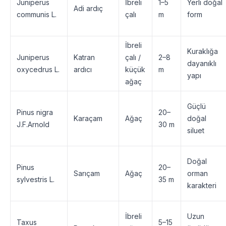
Juniperus
İbreli
1–5
Yerli doğal
Adi ardıç
communis L.
çalı
m
form
İbreli
Kuraklığa
Juniperus
Katran
çalı /
2–8
dayanıklı
oxycedrus L.
ardıcı
küçük
m
yapı
ağaç
Güçlü
Pinus nigra
20–
Karaçam
Ağaç
doğal
J.F.Arnold
30 m
siluet
Doğal
Pinus
20–
Sarıçam
Ağaç
orman
sylvestris L.
35 m
karakteri
İbreli
Uzun
Taxus
5–15