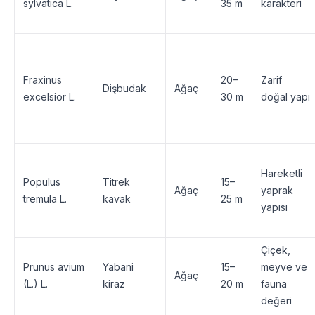
sylvatica L.
35 m
karakteri
Fraxinus
20–
Zarif
Dişbudak
Ağaç
excelsior L.
30 m
doğal yapı
Hareketli
Populus
Titrek
15–
Ağaç
yaprak
tremula L.
kavak
25 m
yapısı
Çiçek,
Prunus avium
Yabani
15–
meyve ve
Ağaç
(L.) L.
kiraz
20 m
fauna
değeri