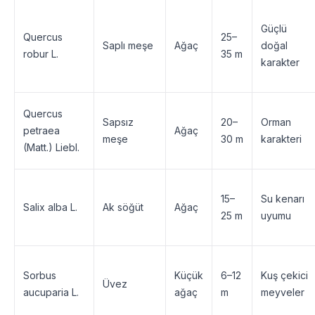
Güçlü
Quercus
25–
Saplı meşe
Ağaç
doğal
robur L.
35 m
karakter
Quercus
Sapsız
20–
Orman
petraea
Ağaç
meşe
30 m
karakteri
(Matt.) Liebl.
15–
Su kenarı
Salix alba L.
Ak söğüt
Ağaç
25 m
uyumu
Sorbus
Küçük
6–12
Kuş çekici
Üvez
aucuparia L.
ağaç
m
meyveler