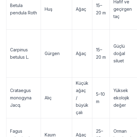
Hafif ve
Betula
15–
Huş
Ağaç
geçirgen
pendula Roth
20 m
taç
Güçlü
Carpinus
15–
Gürgen
Ağaç
doğal
betulus L.
20 m
siluet
Küçük
Crataegus
ağaç
Yüksek
5–10
monogyna
Alıç
/
ekolojik
m
Jacq.
büyük
değer
çalı
Fagus
25–
Orman
Kayın
Ağaç