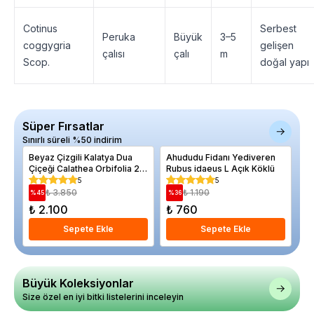
Cotinus
Serbest
Peruka
Büyük
3–5
coggygria
gelişen
çalısı
çalı
m
Scop.
doğal yapı
Süper Fırsatlar
Sınırlı süreli %50 indirim
Beyaz Çizgili Kalatya Dua
Ahududu Fidanı Yediveren
Ki
Çiçeği Calathea Orbifolia 20
Rubus idaeus L Açık Köklü
Ya
30 cm
5
5
₺ 3.850
₺ 1.190
%
45
%
36
%
₺ 2.100
₺ 760
₺
Sepete Ekle
Sepete Ekle
Büyük Koleksiyonlar
Size özel en iyi bitki listelerini inceleyin