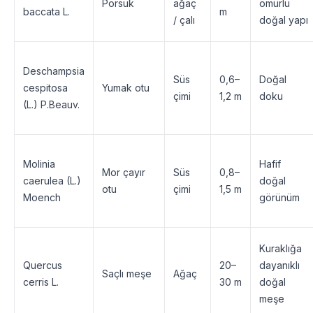
Porsuk
ağaç
ömürlü
baccata L.
m
/ çalı
doğal yapı
Deschampsia
Süs
0,6–
Doğal
cespitosa
Yumak otu
çimi
1,2 m
doku
(L.) P.Beauv.
Molinia
Hafif
Mor çayır
Süs
0,8–
caerulea (L.)
doğal
otu
çimi
1,5 m
Moench
görünüm
Kuraklığa
Quercus
20–
dayanıklı
Saçlı meşe
Ağaç
cerris L.
30 m
doğal
meşe