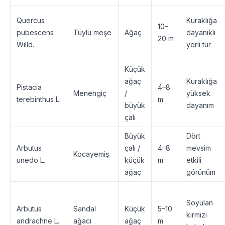
Quercus
Kuraklığa
10–
pubescens
Tüylü meşe
Ağaç
dayanıklı
20 m
Willd.
yerli tür
Küçük
ağaç
Kuraklığa
Pistacia
4–8
Menengiç
/
yüksek
terebinthus L.
m
büyük
dayanım
çalı
Büyük
Dört
Arbutus
çalı /
4–8
mevsim
Kocayemiş
unedo L.
küçük
m
etkili
ağaç
görünüm
Soyulan
Arbutus
Sandal
Küçük
5–10
kırmızı
andrachne L.
ağacı
ağaç
m