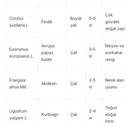
Çok
Corylus
Büyük
3–6
Fındık
gövdeli
avellana L.
çalı
m
doğal yapı
Avrupa
Meyve ve
Euonymus
3–5
papaz
Çalı
sonbahar
europaeus L.
m
külahı
rengi
Frangula
3–5
Nemli alan
Akdiken
Çalı
alnus Mill.
m
uyumu
Yoğun
Ligustrum
2–4
Kurtbağrı
Çalı
doğal
vulgare L.
m
form