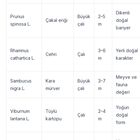
Dikenli
Prunus
Büyük
2–5
Çakal eriği
doğal
spinosa L.
çalı
m
bariyer
Rhamnus
3–6
Yerli doğal
Cehri
Çalı
cathartica L.
m
karakter
Meyve ve
Sambucus
Kara
Büyük
3–7
fauna
nigra L.
mürver
çalı
m
değeri
Yoğun
Viburnum
Tüylü
2–4
Çalı
doğal
lantana L.
kartopu
m
form