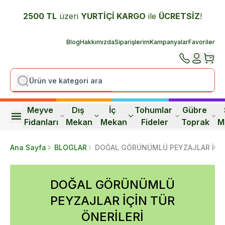
2500 TL
üzeri
YURTİÇİ K
ARGO
ile
ÜCRETSİZ
!
Blog
Hakkımızda
Siparişlerim
Kampanyalar
Favoriler
Meyve 
Dış 
İç 
Tohumlar 
Gübre 
Fidanları
Mekan
Mekan
Fideler
Toprak
M
Ana Sayfa
BLOGLAR
DOĞAL GÖRÜNÜMLÜ PEYZAJLAR İÇİN
DOĞAL GÖRÜNÜMLÜ
PEYZAJLAR İÇİN TÜR
ÖNERİLERİ