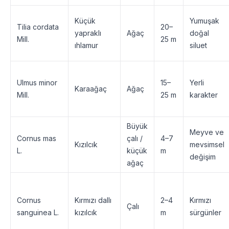
Küçük
Yumuşak
Tilia cordata
20–
yapraklı
Ağaç
doğal
Mill.
25 m
ıhlamur
siluet
Ulmus minor
15–
Yerli
Karaağaç
Ağaç
Mill.
25 m
karakter
Büyük
Meyve ve
Cornus mas
çalı /
4–7
Kızılcık
mevsimsel
L.
küçük
m
değişim
ağaç
Cornus
Kırmızı dallı
2–4
Kırmızı
Çalı
sanguinea L.
kızılcık
m
sürgünler