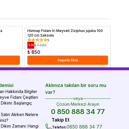
 önemli faktörler arasında yer alan toprak özellikleri ve
hemen o
ğru gübreleme yöntemleri ayrıntılı olarak ele alınmıştır.
yve ağaçlarınızı sağlıklı tutmak ve yıl boyunca verim
mak için ipuçlarımızı hemen bitiriyoruz!
da
Hünnap Fidanı İri Meyveli Ziziphus jujuba 100
Gül ve 
120 cm Saksıda
5
₺ 1.320
₺ 1
%
36
%
51
₺ 850
₺ 650
Sepete Ekle
demisi
Aklınıza takılan bir soru mu
rı Hakkında Bilgiler
var?
yve Fidanı Çeşitleri
veya
Dikimi: Başlangıç
Çözüm Merkezi Arayın
0 850 888 34 77
Satın Alırken Nelere
Takip Et
iniz?
 Dikim Zamanı: Hangi
0850 888 34 77
Telefon
: