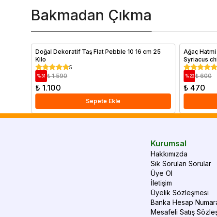
Bakmadan Çıkma
Doğal Dekoratif Taş Flat Pebble 10 16 cm 25
Ağaç Hatmi
Kilo
Syriacus ch
5
₺ 1.590
₺ 600
%
31
%
22
₺ 1.100
₺ 470
Sepete Ekle
Kurumsal
Hakkımızda
Sık Sorulan Sorular
Üye Ol
İletişim
Üyelik Sözleşmesi
Banka Hesap Numara
Mesafeli Satış Sözle