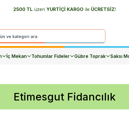
2500 TL
üzeri
YURTİÇİ K
ARGO
ile
ÜCRETSİZ
!
n
İç Mekan
Tohumlar Fideler
Gübre Toprak
Saksı Mo
Etimesgut Fidancılık