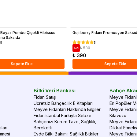
hava şartlarına dayanıklı türler ve sıcak iklimlerde bol
en
güneşle yüksek verim sağlayan ağaçlar hakkında ayrıntılı bir
do
rehber sizi bekliyor. Doğru iklimde doğru ağaç seçimiyle
Me
verimli ve sağlıklı meyve hasadı elde edebilirsiniz.
al
 Beyaz Pembe Çiçekli Hibiscus
Goji berry Fidanı Promosyon Saksı
ina Saksıda
5
5
₺ 530
%
26
₺ 390
Sepete Ekle
Sepete Ekle
Bitki Veri Bankası
Bahçe Aka
Fidan Satışı
Meyve Fidanla
Ücretsiz Bahçecilik E Kitapları
En Popüler Me
Meyve Fidanları Hakkında Bilgiler
Meyve Fidanı 
FidanIstanbul Farkıyla Sebze
Kılavuzu
Bahçenizi Kurun: Taze, Sağlıklı,
Meyve Fidanı 
ları
Bereketli
Dikkat Etmelis
şmesi
Evde Bitki Bakımı: Sağlıklı Bitkiler
Meyve Fidanı