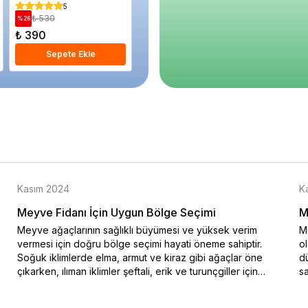
Saksıda
5
5
₺ 530
₺ 1.320
₺ 1.
%
26
%
36
%
51
₺ 390
₺ 850
₺ 650
Sepete Ekle
Sepete Ekle
S
Kasım 2024
K
Meyve Fidanı İçin Uygun Bölge Seçimi
M
Meyve ağaçlarının sağlıklı büyümesi ve yüksek verim
Me
vermesi için doğru bölge seçimi hayati öneme sahiptir.
o
Soğuk iklimlerde elma, armut ve kiraz gibi ağaçlar öne
dü
çıkarken, ılıman iklimler şeftali, erik ve turunçgiller için
sa
idealdir. Bu blog yazısında iklim koşullarına uygun meyve
na
ağacı seçimi hakkında bilgiler sunulmaktadır. Özellikle soğuk
ko