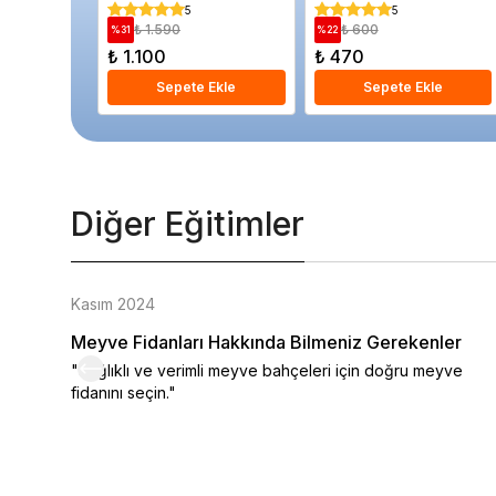
china Saksıda
5
5
₺ 1.590
₺ 600
%
31
%
22
₺ 1.100
₺ 470
Sepete Ekle
Sepete Ekle
Diğer Eğitimler
Kasım 2024
Meyve Fidanları Hakkında Bilmeniz Gerekenler
"Sağlıklı ve verimli meyve bahçeleri için doğru meyve
fidanını seçin."