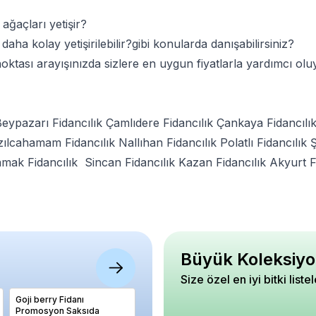
ğaçları yetişir?
ha kolay yetişirilebilir?gibi konularda danışabilirsiniz?
noktası arayışınızda sizlere en uygun fiyatlarla yardımcı ol
eypazarı Fidancılık
Çamlıdere Fidancılık
Çankaya Fidancılı
zılcahamam Fidancılık
Nallıhan Fidancılık
Polatlı Fidancılık
Ş
mak Fidancılık
Sincan Fidancılık
Kazan Fidancılık
Akyurt F
Büyük Koleksiyo
Size özel en iyi bitki liste
Goji berry Fidanı
Hünnap Fidanı İri Meyveli
Gül ve K
Promosyon Saksıda
Ziziphus jujuba 100 120 cm
Budama 