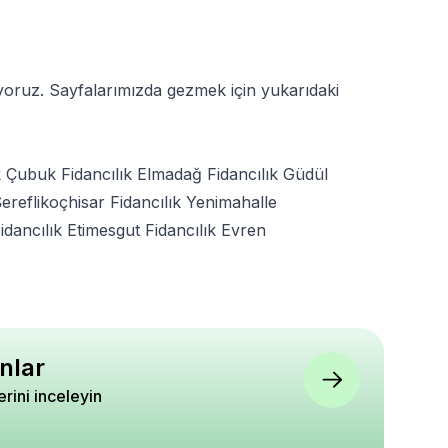
uyoruz. Sayfalarımızda gezmek için yukarıdaki
k
Çubuk Fidancılık
Elmadağ Fidancılık
Güdül
ereflikoçhisar Fidancılık
Yenimahalle
idancılık
Etimesgut Fidancılık
Evren
nlar
lerini inceleyin
esme Çiçek İçin
Dua Çiçeği Calathea Mix 1
Domates Ağacı Saksı
Makası
Adet Saksıda
Solanum betaceum