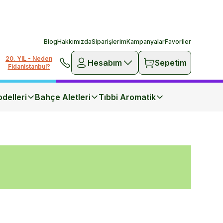
Blog
Hakkımızda
Siparişlerim
Kampanyalar
Favoriler
20. YIL - Neden
Hesabım
Sepetim
Fidanistanbul?
delleri
Bahçe Aletleri
Tıbbi Aromatik