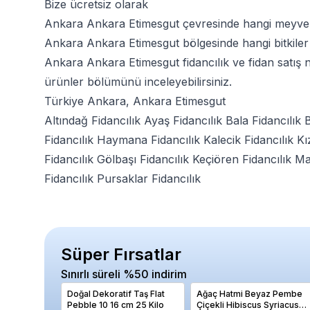
Bize ücretsiz olarak
Ankara Ankara Etimesgut çevresinde hangi meyve a
Ankara Ankara Etimesgut bölgesinde hangi bitkiler da
Ankara Ankara Etimesgut fidancılık ve fidan satış 
ürünler bölümünü inceleyebilirsiniz.
Türkiye Ankara, Ankara Etimesgut
Altındağ Fidancılık
Ayaş Fidancılık
Bala Fidancılık
B
Fidancılık
Haymana Fidancılık
Kalecik Fidancılık
Kı
Fidancılık
Gölbaşı Fidancılık
Keçiören Fidancılık
Ma
Fidancılık
Pursaklar Fidancılık
Süper Fırsatlar
Sınırlı süreli %50 indirim
Doğal Dekoratif Taş Flat
Ağaç Hatmi Beyaz Pembe
Pebble 10 16 cm 25 Kilo
Çiçekli Hibiscus Syriacus