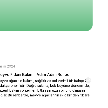
5
5
5
320
₺ 2.150
₺ 1.060
%
26
%
13
₺ 1.590
₺ 920
epete Ekle
Sepete Ekle
Sepete Ekle
asım 2024
Kasım 
eyve Fidanı Bakımı: Adım Adım Rehber
Organi
yve ağacının bakımı, sağlıklı ve bol verimli bir bahçe için
Kendi el
ldukça önemlidir. Doğru sulama, kök büyüme döneminde,
varmak 
zenli bakım yöntemleri bitkinizin uzun ömürlü olmasını
seçimi,
ğlar. Bu rehberde, meyve ağaçlarının ilk dikimden itibaren
ipuçlar
sıl sulanması ve sulamanın belirlenmesinde iklim
meyve y
şullarının nasıl etkili durumda olduğu. Ayrıca bakımı yapılan
renklen