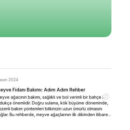
sıda
50 Adet
5
5
5
460
₺ 390
₺ 300
%
74
%
37
0
₺ 100
₺ 190
epete Ekle
Sepete Ekle
Sepete Ekle
asım 2024
Kasım 
eyve Fidanı Bakımı: Adım Adım Rehber
Organi
yve ağacının bakımı, sağlıklı ve bol verimli bir bahçe için
Kendi el
ldukça önemlidir. Doğru sulama, kök büyüme döneminde,
varmak 
zenli bakım yöntemleri bitkinizin uzun ömürlü olmasını
seçimi,
ğlar. Bu rehberde, meyve ağaçlarının ilk dikimden itibaren
ipuçlar
sıl sulanması ve sulamanın belirlenmesinde iklim
meyve y
şullarının nasıl etkili durumda olduğu. Ayrıca bakımı yapılan
renklen