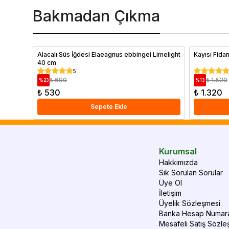
Bakmadan Çıkma
Alacalı Süs İğdesi Elaeagnus ebbingei Limelight
Kayısı Fida
40 cm
5
₺ 690
₺ 1.520
%
23
%
13
₺ 530
₺ 1.320
Sepete Ekle
Kurumsal
Hakkımızda
Sık Sorulan Sorular
Üye Ol
İletişim
Üyelik Sözleşmesi
Banka Hesap Numara
Mesafeli Satış Sözle