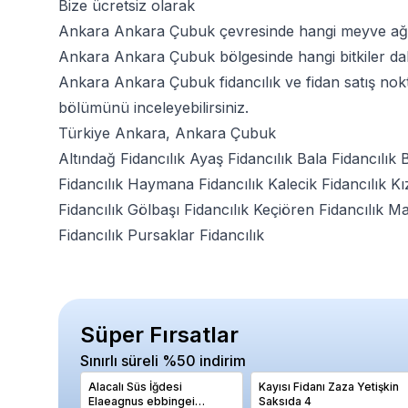
Bize ücretsiz olarak
Ankara Ankara Çubuk çevresinde hangi meyve ağaç
Ankara Ankara Çubuk bölgesinde hangi bitkiler daha 
Ankara Ankara Çubuk fidancılık ve fidan satış nokt
bölümünü inceleyebilirsiniz.
Türkiye Ankara, Ankara Çubuk
Altındağ Fidancılık
Ayaş Fidancılık
Bala Fidancılık
B
Fidancılık
Haymana Fidancılık
Kalecik Fidancılık
Kı
Fidancılık
Gölbaşı Fidancılık
Keçiören Fidancılık
Ma
Fidancılık
Pursaklar Fidancılık
Süper Fırsatlar
Sınırlı süreli %50 indirim
Alacalı Süs İğdesi
Kayısı Fidanı Zaza Yetişkin
Elaeagnus ebbingei
Saksıda 4