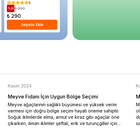
Saksıda
İthal Sak
5
5
₺ 390
₺ 1.320
₺ 1.
%
26
%
50
%
16
₺ 290
₺ 660
₺ 1.23
Sepete Ekle
Sepete Ekle
S
Kasım 2024
K
Meyve Fidanı İçin Uygun Bölge Seçimi
M
Meyve ağaçlarının sağlıklı büyümesi ve yüksek verim
Me
vermesi için doğru bölge seçimi hayati öneme sahiptir.
o
Soğuk iklimlerde elma, armut ve kiraz gibi ağaçlar öne
dü
çıkarken, ılıman iklimler şeftali, erik ve turunçgiller için
sa
idealdir. Bu blog yazısında iklim koşullarına uygun meyve
na
ağacı seçimi hakkında bilgiler sunulmaktadır. Özellikle soğuk
ko