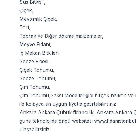
Süs Bitkisi
,
Çiçek
,
Mevsimlik Çiçek
,
Torf
,
Toprak
ve
Diğer dökme malzemeler
,
Meyve Fidanı
,
İç Mekan Bitkileri
,
Sebze Fidesi
,
Çiçek Tohumu
,
Sebze Tohumu
,
Çim Tohumu
,
Çim Tohumu
,
Saksı Modelleri
gibi birçok balkon ve
ile kolayca en uygun fiyatla getirtebilirsiniz.
Ankara Ankara Çubuk fidancılık, Ankara Ankara Çub
güne teknolojide öncü websitesi
www.fidanistanbu
ulaşabilirsiniz.