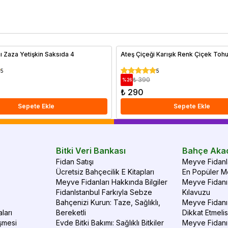
hava şartlarına dayanıklı türler ve sıcak iklimlerde bol
en
güneşle yüksek verim sağlayan ağaçlar hakkında ayrıntılı bir
do
rehber sizi bekliyor. Doğru iklimde doğru ağaç seçimiyle
Me
verimli ve sağlıklı meyve hasadı elde edebilirsiniz.
al
nı Zaza Yetişkin Saksıda 4
Ateş Çiçeği Karışık Renk Çiçek To
5
5
₺ 390
%
26
₺ 290
Sepete Ekle
Sepete Ekle
Bitki Veri Bankası
Bahçe Aka
Fidan Satışı
Meyve Fidanla
Ücretsiz Bahçecilik E Kitapları
En Popüler Me
Meyve Fidanları Hakkında Bilgiler
Meyve Fidanı 
FidanIstanbul Farkıyla Sebze
Kılavuzu
Bahçenizi Kurun: Taze, Sağlıklı,
Meyve Fidanı 
ları
Bereketli
Dikkat Etmelis
şmesi
Evde Bitki Bakımı: Sağlıklı Bitkiler
Meyve Fidanı