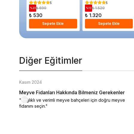
Limelight 40 cm
5
5
₺ 690
₺ 1.520
%
23
%
13
₺ 530
₺ 1.320
Sepete Ekle
Sepete Ekle
Diğer Eğitimler
Kasım 2024
Meyve Fidanları Hakkında Bilmeniz Gerekenler
"Sağlıklı ve verimli meyve bahçeleri için doğru meyve
fidanını seçin."