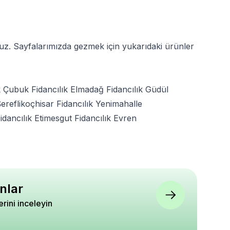
ruz. Sayfalarımızda gezmek için yukarıdaki ürünler
k
Çubuk Fidancılık
Elmadağ Fidancılık
Güdül
ereflikoçhisar Fidancılık
Yenimahalle
idancılık
Etimesgut Fidancılık
Evren
nlar
lerini inceleyin
rnağı Pembe
Kıvırcık Arap Saçı 055
Açelya Godetia Çiçeğ
praecox Hollandia
Tohumu Paket 25 gram
Karışık Renk Çiçek 