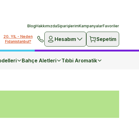
Blog
Hakkımızda
Siparişlerim
Kampanyalar
Favoriler
20. YIL - Neden
Hesabım
Sepetim
Fidanistanbul?
delleri
Bahçe Aletleri
Tıbbi Aromatik