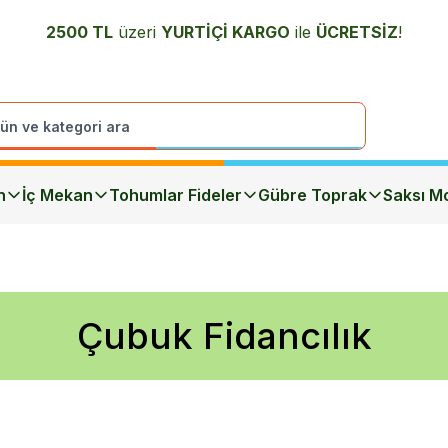
2500 TL
üzeri
YURTİÇİ K
ARGO
ile
ÜCRETSİZ
!
n
İç Mekan
Tohumlar Fideler
Gübre Toprak
Saksı Mo
Çubuk Fidancılık