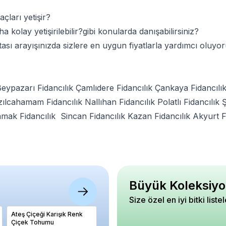
ları yetişir?
kolay yetişirilebilir?gibi konularda danışabilirsiniz?
ası arayışınızda sizlere en uygun fiyatlarla yardımcı oluyo
eypazarı Fidancılık
Çamlıdere Fidancılık
Çankaya Fidancılı
zılcahamam Fidancılık
Nallıhan Fidancılık
Polatlı Fidancılık
Ş
mak Fidancılık
Sincan Fidancılık
Kazan Fidancılık
Akyurt F
Büyük Koleksiyo
Size özel en iyi bitki liste
Ateş Çiçeği Karışık Renk
Altın Çilek Bitkisi Physalis
Katır Tı
Çiçek Tohumu
peruviana 40 60 cm
Cytisus 