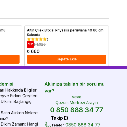
 önemli faktörler arasında yer alan toprak özellikleri ve
hemen o
ğru gübreleme yöntemleri ayrıntılı olarak ele alınmıştır.
yve ağaçlarınızı sağlıklı tutmak ve yıl boyunca verim
mak için ipuçlarımızı hemen bitiriyoruz!
humu
Altın Çilek Bitkisi Physalis peruviana 40 60 cm
Katır T
Saksıda
İthal Sa
5
₺ 1.320
₺ 1
%
50
%
16
₺ 660
₺ 1.2
Sepete Ekle
demisi
Aklınıza takılan bir soru mu
rı Hakkında Bilgiler
var?
yve Fidanı Çeşitleri
veya
Dikimi: Başlangıç
Çözüm Merkezi Arayın
0 850 888 34 77
Satın Alırken Nelere
Takip Et
iniz?
 Dikim Zamanı: Hangi
0850 888 34 77
Telefon
: