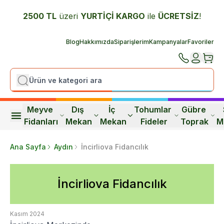
2500 TL
üzeri
YURTİÇİ K
ARGO
ile
ÜCRETSİZ
!
Blog
Hakkımızda
Siparişlerim
Kampanyalar
Favoriler
Meyve 
Dış 
İç 
Tohumlar 
Gübre 
Fidanları
Mekan
Mekan
Fideler
Toprak
M
Ana Sayfa
Aydın
İncirliova Fidancılık
İncirliova Fidancılık
Kasım 2024