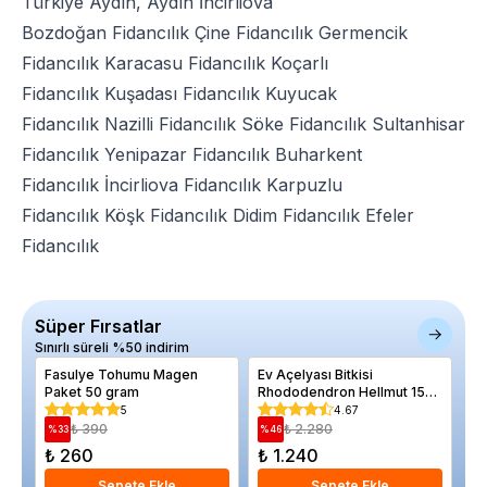
Türkiye Aydın, Aydın İncirliova
Bozdoğan Fidancılık
Çine Fidancılık
Germencik
Fidancılık
Karacasu Fidancılık
Koçarlı
Fidancılık
Kuşadası Fidancılık
Kuyucak
Fidancılık
Nazilli Fidancılık
Söke Fidancılık
Sultanhisar
Fidancılık
Yenipazar Fidancılık
Buharkent
Fidancılık
İncirliova Fidancılık
Karpuzlu
Fidancılık
Köşk Fidancılık
Didim Fidancılık
Efeler
Fidancılık
Süper Fırsatlar
Sınırlı süreli %50 indirim
Fasulye Tohumu Magen
Ev Açelyası Bitkisi
Ki
Paket 50 gram
Rhododendron Hellmut 15
Kı
20 cm Saksıda
Ba
5
4.67
Sa
₺ 390
₺ 2.280
%
33
%
46
%
₺ 260
₺ 1.240
₺
Sepete Ekle
Sepete Ekle