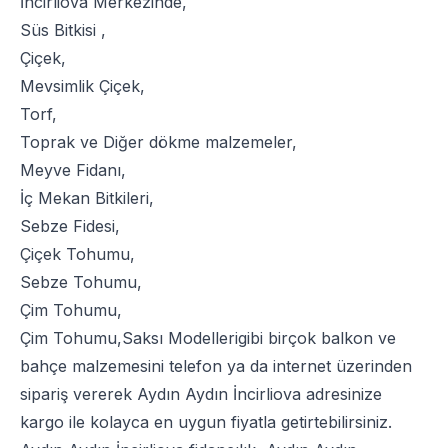
İncirliova Merkezinde,
Süs Bitkisi
,
Çiçek
,
Mevsimlik Çiçek
,
Torf
,
Toprak
ve
Diğer dökme malzemeler
,
Meyve Fidanı
,
İç Mekan Bitkileri
,
Sebze Fidesi
,
Çiçek Tohumu
,
Sebze Tohumu
,
Çim Tohumu
,
Çim Tohumu
,
Saksı Modelleri
gibi birçok balkon ve
bahçe malzemesini telefon ya da internet üzerinden
sipariş vererek Aydın Aydın İncirliova adresinize
kargo ile kolayca en uygun fiyatla getirtebilirsiniz.