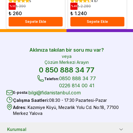
cm Saksıda
5
4.67
₺ 390
₺ 2.280
%
33
%
46
₺ 260
₺ 1.240
Sepete Ekle
Sepete Ekle
Aklınıza takılan bir soru mu var?
veya
Çözüm Merkezi Arayın
0 850 888 34 77
0850 888 34 77
Telefon
:
0226 814 00 41
bilgi@fidanistanbul.com
E-posta
:
Çalışma Saatleri
:
08:30 - 17:30 Pazartesi-Pazar
Adres
:
Kazımiye Köyü, Mezarlık Yolu Cd. No:18, 77100
Merkez Yalova
Kurumsal