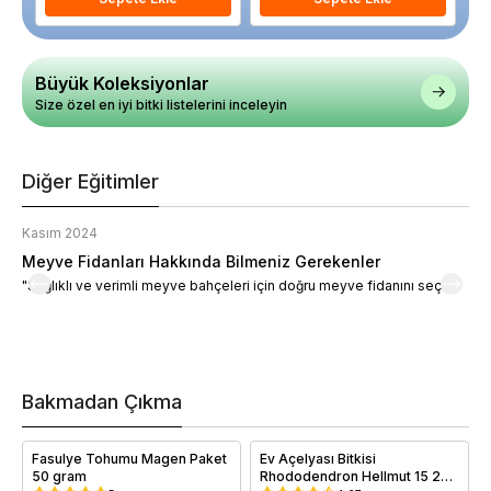
Büyük Koleksiyonlar
Size özel en iyi bitki listelerini inceleyin
Diğer Eğitimler
Kasım 2024
K
Meyve Fidanları Hakkında Bilmeniz Gerekenler
M
"Sağlıklı ve verimli meyve bahçeleri için doğru meyve fidanını seçin."
M
d
a
t
m
h
v
Bakmadan Çıkma
i
e
Fasulye Tohumu Magen Paket
Ev Açelyası Bitkisi
50 gram
Rhododendron Hellmut 15 20