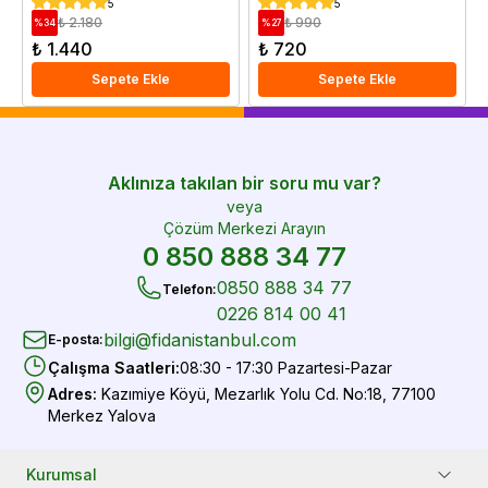
5
5
₺ 2.180
₺ 990
%
34
%
27
₺ 1.440
₺ 720
Sepete Ekle
Sepete Ekle
Aklınıza takılan bir soru mu var?
veya
Çözüm Merkezi Arayın
0 850 888 34 77
0850 888 34 77
Telefon
:
0226 814 00 41
bilgi@fidanistanbul.com
E-posta
:
Çalışma Saatleri
:
08:30 - 17:30 Pazartesi-Pazar
Adres
:
Kazımiye Köyü, Mezarlık Yolu Cd. No:18, 77100
Merkez Yalova
Kurumsal