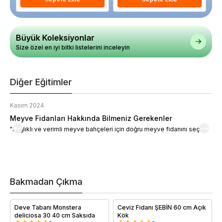
Büyük Koleksiyonlar
Size özel en iyi bitki listelerini inceleyin
Diğer Eğitimler
Kasım 2024
K
Meyve Fidanları Hakkında Bilmeniz Gerekenler
M
"Sağlıklı ve verimli meyve bahçeleri için doğru meyve fidanını seçin."
M
d
a
t
m
h
v
Bakmadan Çıkma
i
e
Deve Tabanı Monstera
Ceviz Fidanı ŞEBİN 60 cm Açık
deliciosa 30 40 cm Saksıda
Kök