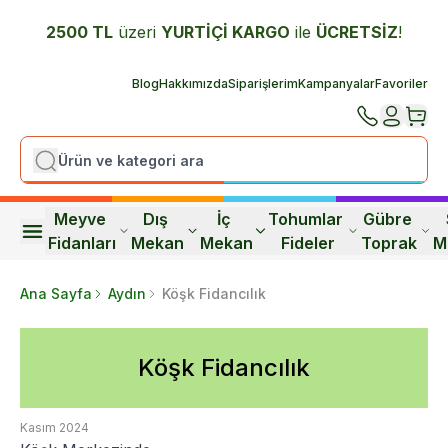
2500 TL
üzeri
YURTİÇİ K
ARGO
ile
ÜCRETSİZ
!
Blog
Hakkımızda
Siparişlerim
Kampanyalar
Favoriler
Meyve 
Dış 
İç 
Tohumlar 
Gübre 
Fidanları
Mekan
Mekan
Fideler
Toprak
M
Ana Sayfa
Aydın
Köşk Fidancılık
Köşk Fidancılık
Kasım 2024