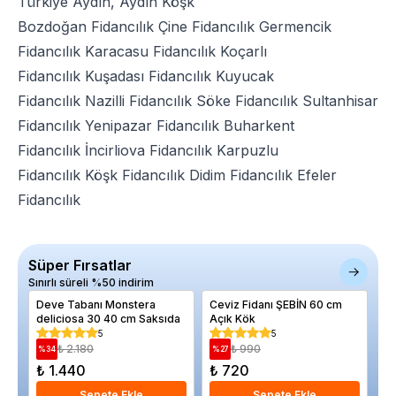
Türkiye Aydın, Aydın Köşk
Bozdoğan Fidancılık
Çine Fidancılık
Germencik
Fidancılık
Karacasu Fidancılık
Koçarlı
Fidancılık
Kuşadası Fidancılık
Kuyucak
Fidancılık
Nazilli Fidancılık
Söke Fidancılık
Sultanhisar
Fidancılık
Yenipazar Fidancılık
Buharkent
Fidancılık
İncirliova Fidancılık
Karpuzlu
Fidancılık
Köşk Fidancılık
Didim Fidancılık
Efeler
Fidancılık
Süper Fırsatlar
Sınırlı süreli %50 indirim
Deve Tabanı Monstera
Ceviz Fidanı ŞEBİN 60 cm
As
deliciosa 30 40 cm Saksıda
Açık Kök
Bl
5
5
₺ 2.180
₺ 990
%
34
%
27
%
₺ 1.440
₺ 720
₺
Sepete Ekle
Sepete Ekle