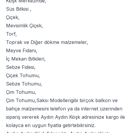
Köşk Merkezinde,
Süs Bitkisi
,
Çiçek
,
Mevsimlik Çiçek
,
Torf
,
Toprak
ve
Diğer dökme malzemeler
,
Meyve Fidanı
,
İç Mekan Bitkileri
,
Sebze Fidesi
,
Çiçek Tohumu
,
Sebze Tohumu
,
Çim Tohumu
,
Çim Tohumu
,
Saksı Modelleri
gibi birçok balkon ve
bahçe malzemesini telefon ya da internet üzerinden
sipariş vererek Aydın Aydın Köşk adresinize kargo ile
kolayca en uygun fiyatla getirtebilirsiniz.