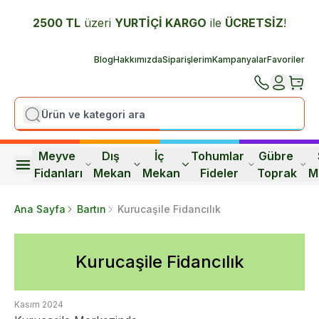
2500 TL
üzeri
YURTİÇİ K
ARGO
ile
ÜCRETSİZ
!
Blog
Hakkımızda
Siparişlerim
Kampanyalar
Favoriler
Meyve 
Dış 
İç 
Tohumlar 
Gübre 
Fidanları
Mekan
Mekan
Fideler
Toprak
M
Ana Sayfa
Bartın
Kurucaşile Fidancılık
Kurucaşile Fidancılık
Kasım 2024