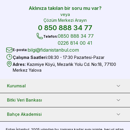
Aklınıza takılan bir soru mu var?
veya
Çözüm Merkezi Arayın
0 850 888 34 77
0850 888 34 77
Telefon
:
0226 814 00 41
bilgi@fidanistanbul.com
E-posta
:
Çalışma Saatleri
:
08:30 - 17:30 Pazartesi-Pazar
Adres
:
Kazımiye Köyü, Mezarlık Yolu Cd. No:18, 77100
Merkez Yalova
Kurumsal
Bitki Veri Bankası
Bahçe Akademisi
Fidan
İstanbul, 2005 yılından bu zamana kadar aynı isimle, her yıl artan