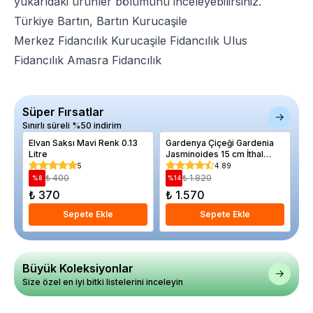
yukarıdaki ürünler bölümünü inceleyebilirsiniz.
Türkiye Bartın, Bartın Kurucaşile
Merkez Fidancılık
Kurucaşile Fidancılık
Ulus
Fidancılık
Amasra Fidancılık
Süper Fırsatlar
Sınırlı süreli %50 indirim
Elvan Saksı Mavi Renk 0.13
Gardenya Çiçeği Gardenia
As
Litre
Jasminoides 15 cm İthal
Aç
Saksıda
5
4.89
₺ 400
₺ 1.820
%
8
%
14
%
₺ 370
₺ 1.570
₺
Sepete Ekle
Sepete Ekle
Büyük Koleksiyonlar
Size özel en iyi bitki listelerini inceleyin