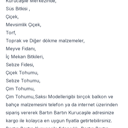
Kurucaşile Merkezinde,
Süs Bitkisi
,
Çiçek
,
Mevsimlik Çiçek
,
Torf
,
Toprak
ve
Diğer dökme malzemeler
,
Meyve Fidanı
,
İç Mekan Bitkileri
,
Sebze Fidesi
,
Çiçek Tohumu
,
Sebze Tohumu
,
Çim Tohumu
,
Çim Tohumu
,
Saksı Modelleri
gibi birçok balkon ve
bahçe malzemesini telefon ya da internet üzerinden
sipariş vererek Bartın Bartın Kurucaşile adresinize
kargo ile kolayca en uygun fiyatla getirtebilirsiniz.