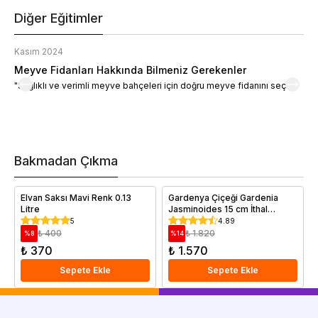
Diğer Eğitimler
Kasım 2024
K
Meyve Fidanları Hakkında Bilmeniz Gerekenler
M
"Sağlıklı ve verimli meyve bahçeleri için doğru meyve fidanını seçin."
M
d
a
t
m
h
v
Bakmadan Çıkma
i
e
Elvan Saksı Mavi Renk 0.13
Gardenya Çiçeği Gardenia
Litre
Jasminoides 15 cm İthal
Saksıda
5
4.89
₺ 400
₺ 1.820
%
8
%
14
₺ 370
₺ 1.570
Sepete Ekle
Sepete Ekle