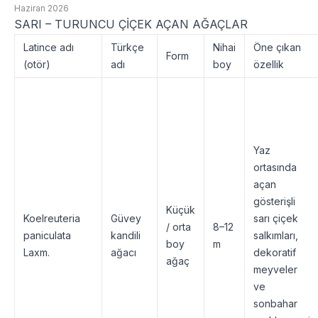
Haziran 2026
SARI – TURUNCU ÇİÇEK AÇAN AĞAÇLAR
Latince adı
Türkçe
Nihai
Öne çıkan
Form
(otör)
adı
boy
özellik
Yaz
ortasında
açan
gösterişli
Küçük
Koelreuteria
Güvey
sarı çiçek
/ orta
8–12
paniculata
kandili
salkımları,
boy
m
Laxm.
ağacı
dekoratif
ağaç
meyveler
ve
sonbahar