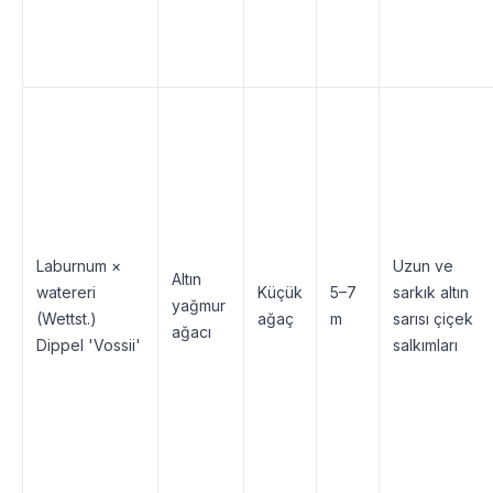
Laburnum ×
Uzun ve
Altın
watereri
Küçük
5–7
sarkık altın
yağmur
(Wettst.)
ağaç
m
sarısı çiçek
ağacı
Dippel 'Vossii'
salkımları