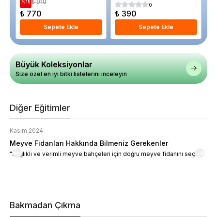
₺ 910
%
15
%
0
₺ 770
₺ 390
₺
Sepete Ekle
Sepete Ekle
Büyük Koleksiyonlar
Size özel en iyi bitki listelerini inceleyin
Diğer Eğitimler
Kasım 2024
K
Meyve Fidanları Hakkında Bilmeniz Gerekenler
M
"Sağlıklı ve verimli meyve bahçeleri için doğru meyve fidanını seçin."
M
d
a
t
m
h
v
Bakmadan Çıkma
i
e