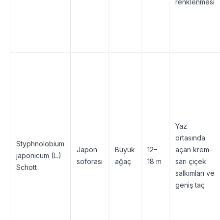
renklenmesi
Yaz
ortasında
Styphnolobium
Japon
Büyük
12–
açan krem-
japonicum (L.)
soforası
ağaç
18 m
sarı çiçek
Schott
salkımları ve
geniş taç