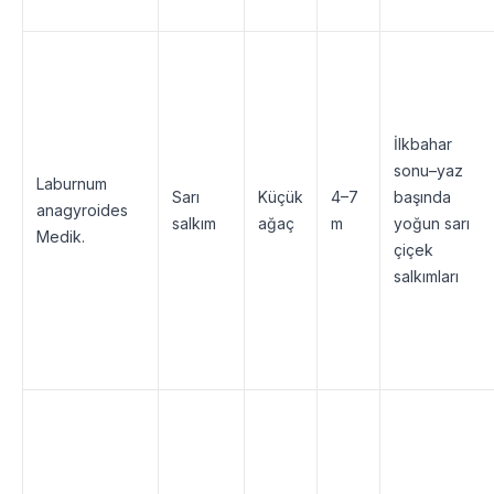
İlkbahar
sonu–yaz
Laburnum
Sarı
Küçük
4–7
başında
anagyroides
salkım
ağaç
m
yoğun sarı
Medik.
çiçek
salkımları