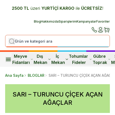
2500 TL
üzeri
YURTİÇİ K
ARGO
ile
ÜCRETSİZ
!
Blog
Hakkımızda
Siparişlerim
Kampanyalar
Favoriler
Meyve 
Dış 
İç 
Tohumlar 
Gübre 
Fidanları
Mekan
Mekan
Fideler
Toprak
M
Ana Sayfa
BLOGLAR
SARI – TURUNCU ÇİÇEK AÇAN AĞAÇL
SARI – TURUNCU ÇİÇEK AÇAN
AĞAÇLAR