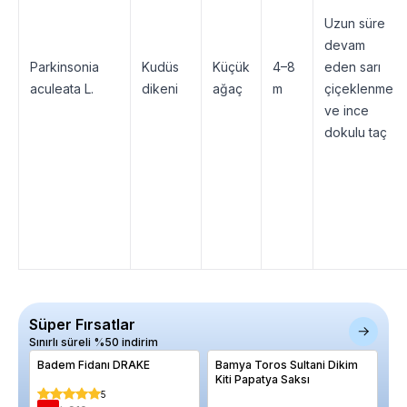
Uzun süre
devam
Parkinsonia
Kudüs
Küçük
4–8
eden sarı
aculeata L.
dikeni
ağaç
m
çiçeklenme
ve ince
dokulu taç
Süper Fırsatlar
Sınırlı süreli %50 indirim
Badem Fidanı DRAKE
Bamya Toros Sultani Dikim
Ja
Kiti Papatya Saksı
pa
5