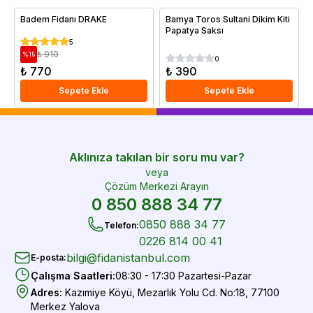
Badem Fidanı DRAKE
Bamya Toros Sultani Dikim Kiti
Papatya Saksı
5
₺ 910
%
15
0
₺ 770
₺ 390
Sepete Ekle
Sepete Ekle
Aklınıza takılan bir soru mu var?
veya
Çözüm Merkezi Arayın
0 850 888 34 77
0850 888 34 77
Telefon
:
0226 814 00 41
bilgi@fidanistanbul.com
E-posta
:
Çalışma Saatleri
:
08:30 - 17:30 Pazartesi-Pazar
Adres
:
Kazımiye Köyü, Mezarlık Yolu Cd. No:18, 77100
Merkez Yalova