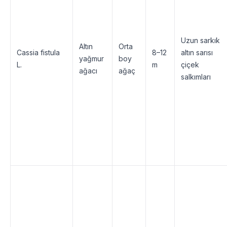
Uzun sarkık
Altın
Orta
Cassia fistula
8–12
altın sarısı
yağmur
boy
L.
m
çiçek
ağacı
ağaç
salkımları