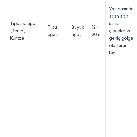
Yaz başında
açan altın
Tipuana tipu
sarısı
Tipu
Büyük
12–
(Benth.)
çiçekler ve
ağacı
ağaç
20 m
Kuntze
geniş gölge
oluşturan
taç