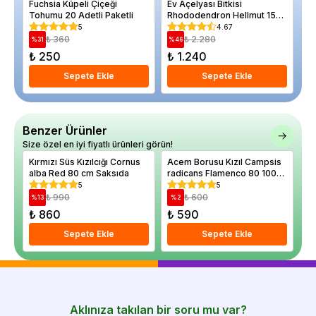
Fuchsia Küpeli Çiçeği
Ev Açelyası Bitkisi
Bo
Tohumu 20 Adetli Paketli
Rhododendron Hellmut 15
NA
20 cm Saksıda
5
4.67
₺ 360
₺ 2.280
%
31
%
46
%
₺ 250
₺ 1.240
₺
Sepete Ekle
Sepete Ekle
Benzer Ürünler
Size özel en iyi fiyatlı ürünleri görün!
Kırmızı Süs Kızılcığı Cornus
Acem Borusu Kızıl Campsis
Ac
alba Red 80 cm Saksıda
radicans Flamenco 80 100
ta
cm
60
5
5
₺ 990
₺ 600
%
13
%
2
%
₺ 860
₺ 590
₺
Sepete Ekle
Sepete Ekle
Aklınıza takılan bir soru mu var?