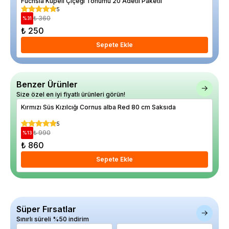
Fuchsia Küpeli Çiçeği Tohumu 20 Adetli Paketli
Ev 
5
₺ 360
%
31
%
46
₺ 250
₺ 
Sepete Ekle
Benzer Ürünler
Size özel en iyi fiyatlı ürünleri görün!
Kırmızı Süs Kızılcığı Cornus alba Red 80 cm Saksıda
Ace
5
₺ 990
%
13
%
2
₺ 860
₺ 
Sepete Ekle
Süper Fırsatlar
Sınırlı süreli %50 indirim