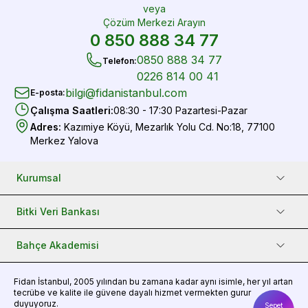
veya
Çözüm Merkezi Arayın
0 850 888 34 77
0850 888 34 77
Telefon
:
0226 814 00 41
bilgi@fidanistanbul.com
E-posta
:
Çalışma Saatleri
:
08:30 - 17:30 Pazartesi-Pazar
Adres
:
Kazımiye Köyü, Mezarlık Yolu Cd. No:18, 77100
Merkez Yalova
Kurumsal
Bitki Veri Bankası
Bahçe Akademisi
Fidan
İstanbul, 2005 yılından bu zamana kadar aynı isimle, her yıl artan
tecrübe ve kalite ile güvene dayalı hizmet vermekten gurur
duyuyoruz.
Sepet