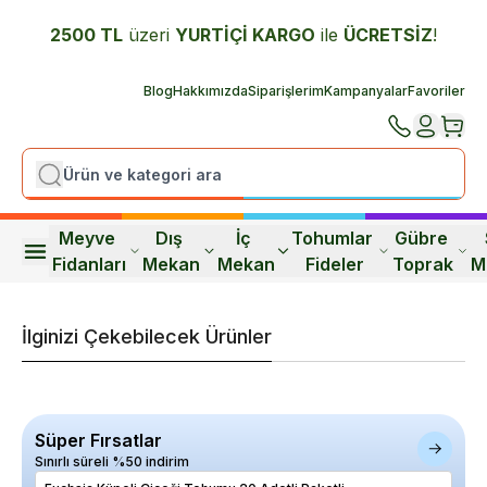
2500 TL
üzeri
YURTİÇİ K
ARGO
ile
ÜCRETSİZ
!
Blog
Hakkımızda
Siparişlerim
Kampanyalar
Favoriler
Meyve 
Dış 
İç 
Tohumlar 
Gübre 
Fidanları
Mekan
Mekan
Fideler
Toprak
M
İlginizi Çekebilecek Ürünler
Süper Fırsatlar
Sınırlı süreli %50 indirim