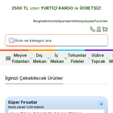
2500 TL
üzeri
YURTİÇİ K
ARGO
ile
ÜCRETSİZ
!
Blog
Hakkımızda
Siparişlerim
Kampanyalar
Favoriler
Meyve 
Dış 
İç 
Tohumlar 
Gübre 
Fidanları
Mekan
Mekan
Fideler
Toprak
M
İlginizi Çekebilecek Ürünler
Süper Fırsatlar
Sınırlı süreli %50 indirim