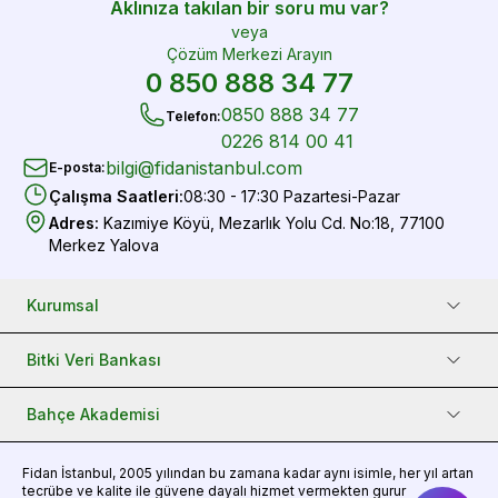
Aklınıza takılan bir soru mu var?
veya
Çözüm Merkezi Arayın
0 850 888 34 77
0850 888 34 77
Telefon
:
0226 814 00 41
bilgi@fidanistanbul.com
E-posta
:
Çalışma Saatleri
:
08:30 - 17:30 Pazartesi-Pazar
Adres
:
Kazımiye Köyü, Mezarlık Yolu Cd. No:18, 77100
Merkez Yalova
Kurumsal
Bitki Veri Bankası
Bahçe Akademisi
Fidan
İstanbul, 2005 yılından bu zamana kadar aynı isimle, her yıl artan
tecrübe ve kalite ile güvene dayalı hizmet vermekten gurur