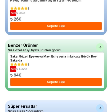
Havuç Tohumu Şalgamlık Siyah 1 gram 40 tohum
Law
20 
5
₺ 360
%
28
%
29
₺ 260
₺ 
Sepete Ekle
Benzer Ürünler
Size özel en iyi fiyatlı ürünleri görün!
Saksı Güzeli Eşeverya Mavi Echeveria Imbricata Büyük Boy
Eşe
Saksıda
5
₺ 1.320
%
29
%
29
₺ 940
₺ 
Sepete Ekle
Süper Fırsatlar
Sınırlı süreli %50 indirim