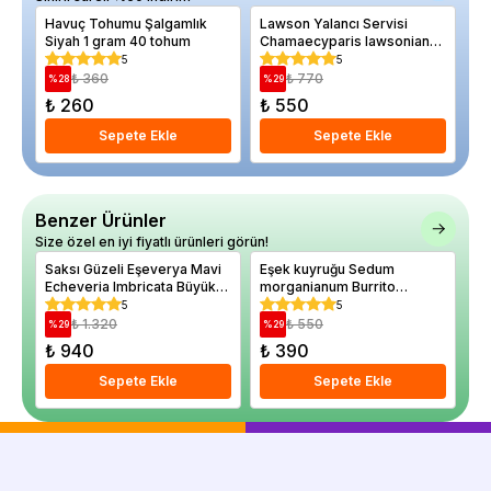
Havuç Tohumu Şalgamlık
Lawson Yalancı Servisi
Er
Siyah 1 gram 40 tohum
Chamaecyparis lawsoniana
Sa
Ellwoodii 20 30 cm
5
5
₺ 360
₺ 770
%
28
%
29
%
₺ 260
₺ 550
₺
Sepete Ekle
Sepete Ekle
Benzer Ürünler
Size özel en iyi fiyatlı ürünleri görün!
Saksı Güzeli Eşeverya Mavi
Eşek kuyruğu Sedum
Eş
Echeveria Imbricata Büyük
morganianum Burrito
Ag
Boy Saksıda
Saksıda
Sa
5
5
₺ 1.320
₺ 550
%
29
%
29
%
₺ 940
₺ 390
₺
Sepete Ekle
Sepete Ekle