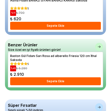
Asma Fidanı BANAZI SİYAHI BANAZI KARASI Saksıda
5
₺ 700
%
11
%
28
₺ 620
₺ 
Sepete Ekle
Benzer Ürünler
Size özel en iyi fiyatlı ürünleri görün!
Baston Gül Fidanı Sarı Rosa ad alberello Friesia 120 cm İthal
JUN
Saksıda
5
₺ 5.280
%
45
%
38
₺ 2.910
₺ 
Sepete Ekle
Süper Fırsatlar
Sınırlı süreli %50 indirim