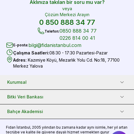
Aklınıza takılan bir soru mu var?
veya
Çözüm Merkezi Arayın
0 850 888 34 77
0850 888 34 77
Telefon
:
0226 814 00 41
bilgi@fidanistanbul.com
E-posta
:
Çalışma Saatleri
:
08:30 - 17:30 Pazartesi-Pazar
Adres
:
Kazımiye Köyü, Mezarlık Yolu Cd. No:18, 77100
Merkez Yalova
Kurumsal
Bitki Veri Bankası
Bahçe Akademisi
Fidan
İstanbul, 2005 yılından bu zamana kadar aynı isimle, her yıl artan
tecrübe ve kalite ile güvene dayalı hizmet vermekten gurur