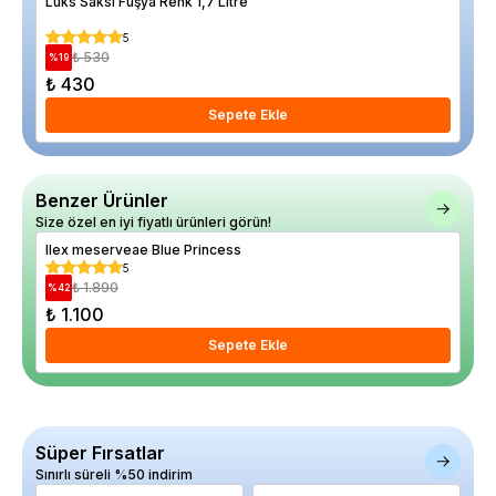
Lüks Saksı Fuşya Renk 1,7 Litre
Kap
5
₺ 530
%
19
%
8
₺ 430
₺ 
Sepete Ekle
Benzer Ürünler
Size özel en iyi fiyatlı ürünleri görün!
Ilex meserveae Blue Princess
Kır
5
₺ 1.890
%
42
%
13
₺ 1.100
₺ 
Sepete Ekle
Süper Fırsatlar
Sınırlı süreli %50 indirim