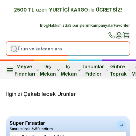
2500 TL
üzeri
YURTİÇİ K
ARGO
ile
ÜCRETSİZ
!
Blog
Hakkımızda
Siparişlerim
Kampanyalar
Favoriler
Meyve 
Dış 
İç 
Tohumlar 
Gübre 
Fidanları
Mekan
Mekan
Fideler
Toprak
M
İlginizi Çekebilecek Ürünler
Süper Fırsatlar
Sınırlı süreli %50 indirim