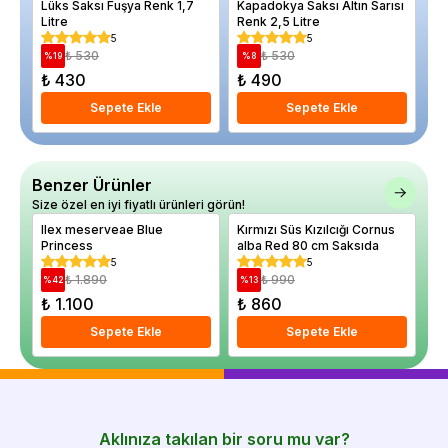
Lüks Saksı Fuşya Renk 1,7
Kapadokya Saksı Altın Sarısı
Kı
Litre
Renk 2,5 Litre
Sy
cm
5
5
₺ 530
₺ 530
%
19
%
8
%
₺ 430
₺ 490
₺
Sepete Ekle
Sepete Ekle
Benzer Ürünler
Size özel en iyi fiyatlı ürünleri görün!
Ilex meserveae Blue
Kırmızı Süs Kızılcığı Cornus
Da
Princess
alba Red 80 cm Saksıda
gl
5
5
₺ 1.890
₺ 990
%
42
%
13
%
₺ 1.100
₺ 860
₺
Sepete Ekle
Sepete Ekle
Aklınıza takılan bir soru mu var?