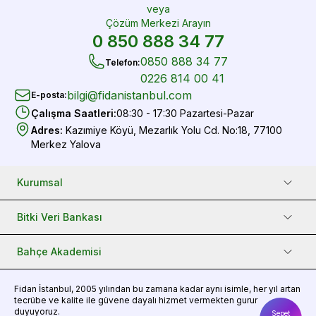
veya
Çözüm Merkezi Arayın
0 850 888 34 77
0850 888 34 77
Telefon
:
0226 814 00 41
bilgi@fidanistanbul.com
E-posta
:
Çalışma Saatleri
:
08:30 - 17:30 Pazartesi-Pazar
Adres
:
Kazımiye Köyü, Mezarlık Yolu Cd. No:18, 77100
Merkez Yalova
Kurumsal
Bitki Veri Bankası
Bahçe Akademisi
Fidan
İstanbul, 2005 yılından bu zamana kadar aynı isimle, her yıl artan
tecrübe ve kalite ile güvene dayalı hizmet vermekten gurur
duyuyoruz.
Sepet