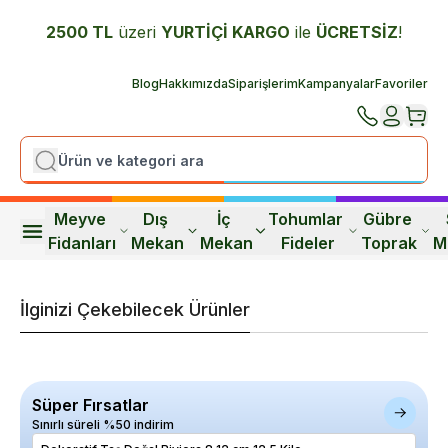
2500 TL
üzeri
YURTİÇİ K
ARGO
ile
ÜCRETSİZ
!
Blog
Hakkımızda
Siparişlerim
Kampanyalar
Favoriler
Meyve 
Dış 
İç 
Tohumlar 
Gübre 
Fidanları
Mekan
Mekan
Fideler
Toprak
M
İlginizi Çekebilecek Ürünler
Süper Fırsatlar
Sınırlı süreli %50 indirim