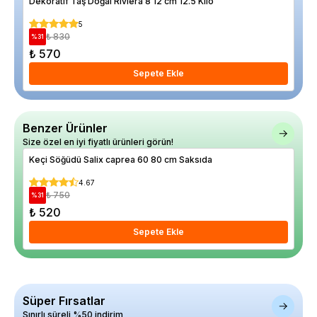
Dekoratif Taş Doğal Riviera 8 12 cm 12.5 Kilo
Eri
5
₺ 830
%
31
%
44
₺ 570
₺ 
Sepete Ekle
Benzer Ürünler
Size özel en iyi fiyatlı ürünleri görün!
Keçi Söğüdü Salix caprea 60 80 cm Saksıda
Ame
Sil
4.67
₺ 750
%
31
%
22
₺ 520
₺ 
Sepete Ekle
Süper Fırsatlar
Sınırlı süreli %50 indirim