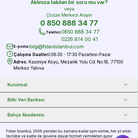
Aklınıza takılan bir soru mu var?
veya
Çözüm Merkezi Arayın
0 850 888 34 77
0850 888 34 77
Telefon
:
0226 814 00 41
bilgi@fidanistanbul.com
E-posta
:
Çalışma Saatleri
:
08:30 - 17:30 Pazartesi-Pazar
Adres
:
Kazımiye Köyü, Mezarlık Yolu Cd. No:18, 77100
Merkez Yalova
Kurumsal
Bitki Veri Bankası
Bahçe Akademisi
Fidan
İstanbul, 2005 yılından bu zamana kadar aynı isimle, her yıl artan
tecrübe ve kalite ile güvene dayalı hizmet vermekten gurur