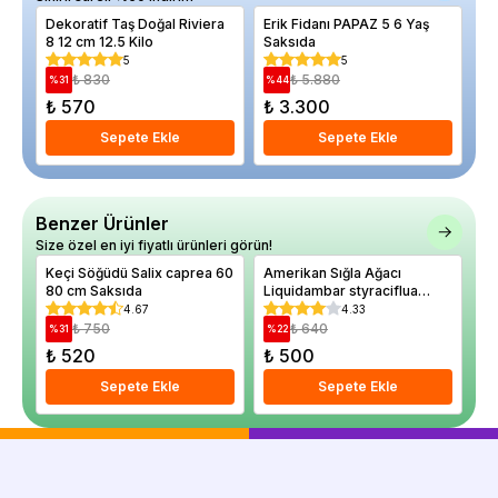
Dekoratif Taş Doğal Riviera
Erik Fidanı PAPAZ 5 6 Yaş
Ka
8 12 cm 12.5 Kilo
Saksıda
Re
5
5
₺ 830
₺ 5.880
%
31
%
44
%
₺ 570
₺ 3.300
₺
Sepete Ekle
Sepete Ekle
Benzer Ürünler
Size özel en iyi fiyatlı ürünleri görün!
Keçi Söğüdü Salix caprea 60
Amerikan Sığla Ağacı
Sı
80 cm Saksıda
Liquidambar styraciflua
Li
Slender Silhouette 20 40 cm
Al
4.67
4.33
Saksıda
₺ 750
₺ 640
%
31
%
22
%
₺ 520
₺ 500
₺
Sepete Ekle
Sepete Ekle