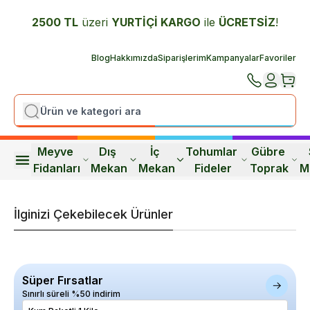
2500 TL
üzeri
YURTİÇİ K
ARGO
ile
ÜCRETSİZ
!
Blog
Hakkımızda
Siparişlerim
Kampanyalar
Favoriler
Meyve 
Dış 
İç 
Tohumlar 
Gübre 
Fidanları
Mekan
Mekan
Fideler
Toprak
M
İlginizi Çekebilecek Ürünler
Süper Fırsatlar
Sınırlı süreli %50 indirim