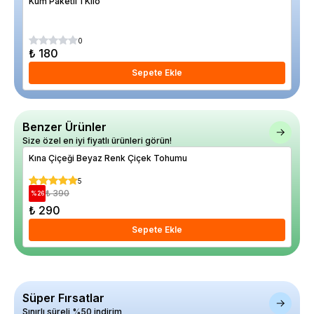
Kum Paketli 1 Kilo
Huş
%
27
0
₺ 180
₺ 
Sepete Ekle
Benzer Ürünler
Size özel en iyi fiyatlı ürünleri görün!
Kına Çiçeği Beyaz Renk Çiçek Tohumu
Asl
5
₺ 390
%
26
%
40
₺ 290
₺ 
Sepete Ekle
Süper Fırsatlar
Sınırlı süreli %50 indirim