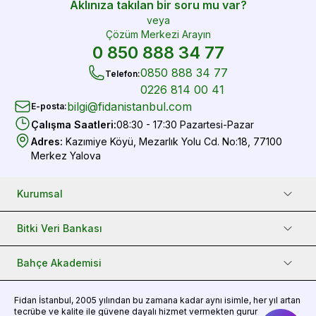
Aklınıza takılan bir soru mu var?
veya
Çözüm Merkezi Arayın
0 850 888 34 77
0850 888 34 77
Telefon
:
0226 814 00 41
bilgi@fidanistanbul.com
E-posta
:
Çalışma Saatleri
:
08:30 - 17:30 Pazartesi-Pazar
Adres
:
Kazımiye Köyü, Mezarlık Yolu Cd. No:18, 77100
Merkez Yalova
Kurumsal
Bitki Veri Bankası
Bahçe Akademisi
Fidan
İstanbul, 2005 yılından bu zamana kadar aynı isimle, her yıl artan
tecrübe ve kalite ile güvene dayalı hizmet vermekten gurur