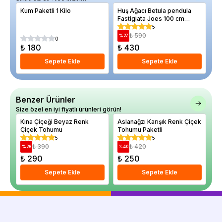
Kum Paketli 1 Kilo
Huş Ağacı Betula pendula
El
Fastigiata Joes 100 cm
12
Saksıda
5
₺ 590
%
27
%
0
₺ 180
₺ 430
₺
Sepete Ekle
Sepete Ekle
Benzer Ürünler
Size özel en iyi fiyatlı ürünleri görün!
Kına Çiçeği Beyaz Renk
Aslanağzı Karışık Renk Çiçek
Ka
Çiçek Tohumu
Tohumu Paketli
Re
5
5
₺ 390
₺ 420
%
26
%
40
%
₺ 290
₺ 250
₺
Sepete Ekle
Sepete Ekle