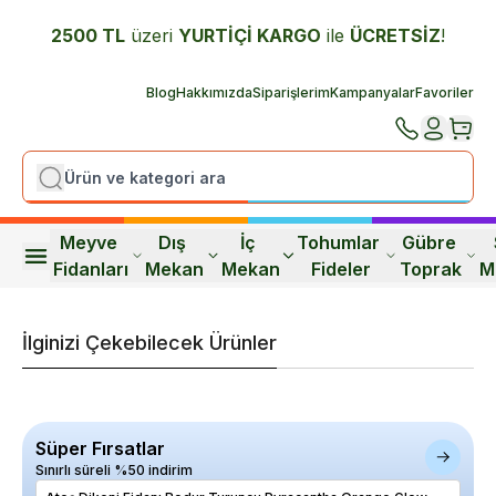
2500 TL
üzeri
YURTİÇİ K
ARGO
ile
ÜCRETSİZ
!
Blog
Hakkımızda
Siparişlerim
Kampanyalar
Favoriler
Meyve 
Dış 
İç 
Tohumlar 
Gübre 
Fidanları
Mekan
Mekan
Fideler
Toprak
M
İlginizi Çekebilecek Ürünler
Süper Fırsatlar
Sınırlı süreli %50 indirim