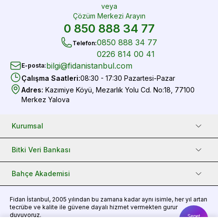
veya
Çözüm Merkezi Arayın
0 850 888 34 77
0850 888 34 77
Telefon
:
0226 814 00 41
bilgi@fidanistanbul.com
E-posta
:
Çalışma Saatleri
:
08:30 - 17:30 Pazartesi-Pazar
Adres
:
Kazımiye Köyü, Mezarlık Yolu Cd. No:18, 77100
Merkez Yalova
Kurumsal
Bitki Veri Bankası
Bahçe Akademisi
Fidan
İstanbul, 2005 yılından bu zamana kadar aynı isimle, her yıl artan
tecrübe ve kalite ile güvene dayalı hizmet vermekten gurur
duyuyoruz.
Sepet