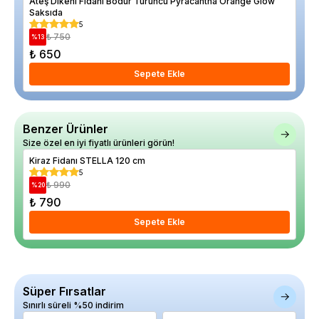
Ateş Dikeni Fidanı Bodur Turuncu Pyracantha Orange Glow
Dağ
Saksıda
Sak
5
₺ 750
%
13
%
13
₺ 650
₺ 
Sepete Ekle
Benzer Ürünler
Size özel en iyi fiyatlı ürünleri görün!
Kiraz Fidanı STELLA 120 cm
Kir
5
₺ 990
%
20
%
24
₺ 790
₺ 
Sepete Ekle
Süper Fırsatlar
Sınırlı süreli %50 indirim