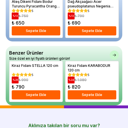
Ateş Dikeni Fidanı Bodur
Dağ Akçaağacı Acer
Er
Turuncu Pyracantha Orange
pseudoplatanus Negenia
Pa
Glow Saksıda
120 cm 3 yaş Saksıda
5
5
₺ 750
₺ 790
%
13
%
13
%
₺ 650
₺ 690
₺
Sepete Ekle
Sepete Ekle
Benzer Ürünler
Size özel en iyi fiyatlı ürünleri görün!
Kiraz Fidanı STELLA 120 cm
Kiraz Fidanı KARABODUR
Ki
120 cm
cm
5
5
₺ 990
₺ 1.080
%
20
%
24
%
₺ 790
₺ 820
₺
Sepete Ekle
Sepete Ekle
Aklınıza takılan bir soru mu var?