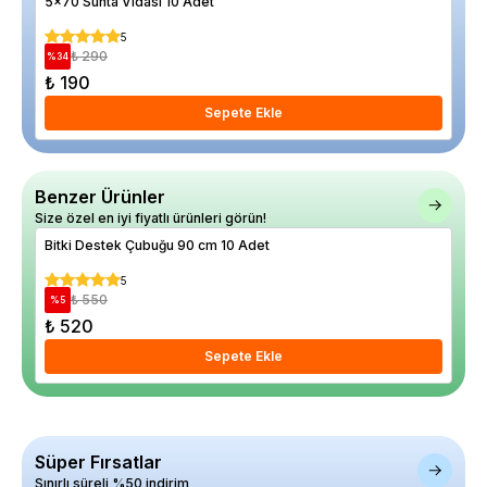
5x70 Sunta Vidası 10 Adet
Kir
5
₺ 290
%
34
%
50
₺ 190
₺ 
Sepete Ekle
Benzer Ürünler
Size özel en iyi fiyatlı ürünleri görün!
Bitki Destek Çubuğu 90 cm 10 Adet
Mor
İtha
5
₺ 550
%
5
%
22
₺ 520
₺ 
Sepete Ekle
Süper Fırsatlar
Sınırlı süreli %50 indirim