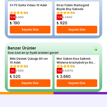
5x70 Sunta Vidası 10 Adet
Kiraz Fidanı Starksgold
El
Büyük Boy Saksıda
Sa
5
5
₺ 290
₺ 1.830
%
34
%
50
%
₺ 190
₺ 920
₺
Sepete Ekle
Sepete Ekle
Benzer Ürünler
Size özel en iyi fiyatlı ürünleri görün!
Bitki Destek Çubuğu 90 cm
Mor Salkım Kısa Salkımlı
Ya
10 Adet
Wisteria brachybotrys Iko
Cl
Yama Fuji İthal 150 cm
Sa
5
5
₺ 550
₺ 4.670
%
5
%
22
%
₺ 520
₺ 3.660
₺
Sepete Ekle
Sepete Ekle