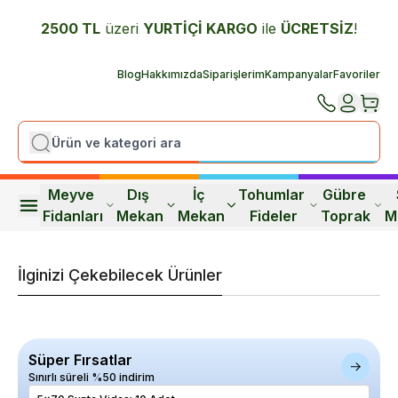
2500 TL
üzeri
YURTİÇİ K
ARGO
ile
ÜCRETSİZ
!
Blog
Hakkımızda
Siparişlerim
Kampanyalar
Favoriler
Meyve 
Dış 
İç 
Tohumlar 
Gübre 
Fidanları
Mekan
Mekan
Fideler
Toprak
M
İlginizi Çekebilecek Ürünler
Süper Fırsatlar
Sınırlı süreli %50 indirim