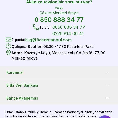
Aklınıza takılan bir soru mu var?
veya
Çözüm Merkezi Arayın
0 850 888 34 77
0850 888 34 77
Telefon
:
0226 814 00 41
bilgi@fidanistanbul.com
E-posta
:
Çalışma Saatleri
:
08:30 - 17:30 Pazartesi-Pazar
Adres
:
Kazımiye Köyü, Mezarlık Yolu Cd. No:18, 77100
Merkez Yalova
Kurumsal
Bitki Veri Bankası
Bahçe Akademisi
Fidan
İstanbul, 2005 yılından bu zamana kadar aynı isimle, her yıl artan
tecrübe ve kalite ile güvene dayalı hizmet vermekten gurur